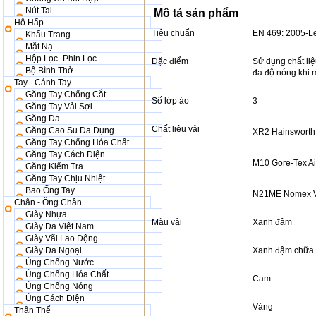
Nút Tai
Mô tả sản phẩm
Hô Hấp
Tiêu chuẩn
EN 469: 2005-Le
Khẩu Trang
Mặt Nạ
Hộp Lọc- Phin Lọc
Đặc điểm
Sử dụng chất liệu
Bộ Bình Thở
đa độ nóng khi 
Tay - Cánh Tay
Găng Tay Chống Cắt
Số lớp áo
3
Găng Tay Vải Sợi
Găng Da
Chất liệu vải
Găng Cao Su Da Dụng
XR2 Hainsworth
Găng Tay Chống Hóa Chất
Găng Tay Cách Điện
M10 Gore-Tex Ai
Găng Kiểm Tra
Găng Tay Chịu Nhiệt
Bao Ống Tay
N21ME Nomex Vi
Chân - Ống Chân
Giày Nhựa
Màu vải
Xanh đậm
Giày Da Việt Nam
Giày Vãi Lao Động
Giày Da Ngoại
Xanh đậm chữa
Ủng Chống Nước
Ủng Chống Hóa Chất
Cam
Ủng Chống Nóng
Ủng Cách Điện
Vàng
Thân Thể