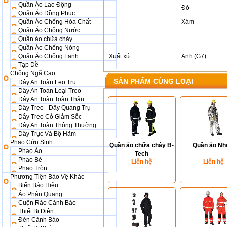
Quần Áo Lao Động
Đỏ
Quần Áo Đồng Phục
Quần Áo Chống Hóa Chất
Xám
Quần Áo Chống Nước
Quần áo chữa cháy
Quần Áo Chống Nóng
Quần Áo Chống Lạnh
Xuất xứ
Anh (G7)
Tạp Dề
Chống Ngã Cao
SẢN PHẨM CÙNG LOẠI
Dây An Toàn Leo Trụ
Dây An Toàn Loại Treo
Dây An Toàn Toàn Thân
Dây Treo - Dây Quàng Trụ
Dây Treo Có Giảm Sốc
Dây An Toàn Thông Thường
Dây Trục Và Bộ Hãm
Phao Cứu Sinh
Quần áo chữa cháy B-
Quần áo N
Phao Áo
Tech
Phao Bè
Liên hệ
Liên hệ
Phao Tròn
Phương Tiện Bảo Vệ Khác
Biển Báo Hiệu
Áo Phản Quang
Cuộn Rào Cảnh Báo
Thiết Bị Điện
Đèn Cảnh Báo