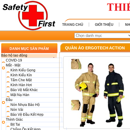
TRANG CHỦ
GIỚI THIỆU
NH
QUẦN ÁO ERGOTECH ACTION
DANH MỤC SẢN PHẨM
Bảo hộ lao động
COVID-19
Mắt - Mặt
Kính Kiểu Gọng
Kính Kiểu Kín
Tấm Che Mặt
Kính Hàn Hơi
Bảo Vệ Mắt Khác
Mặt Nạ Hàn
Đầu
Nón Nhựa Bảo Hộ
Nón Vải
Bảo Vệ Đầu Kết Hợp
Thính Giác
Bịt Tai
Chống Ồn Kết Hợp