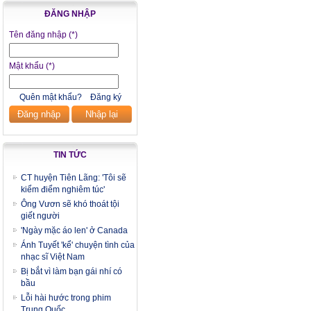
ĐĂNG NHẬP
Tên đăng nhập
(*)
Mật khẩu
(*)
Quên mật khẩu?
Đăng ký
Đăng nhập
Nhập lại
TIN TỨC
CT huyện Tiên Lãng: 'Tôi sẽ
kiểm điểm nghiêm túc'
Ông Vươn sẽ khó thoát tội
giết người
'Ngày mặc áo len' ở Canada
Ánh Tuyết 'kể' chuyện tình của
nhạc sĩ Việt Nam
Bị bắt vì làm bạn gái nhí có
bầu
Lỗi hài hước trong phim
Trung Quốc