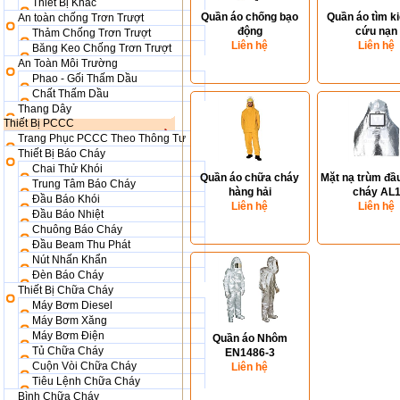
Thiết Bị Khác
Quần áo chống bạo
Quần áo tìm k
An toàn chống Trơn Trượt
động
cứu nạn
Thảm Chống Trơn Trượt
Liên hệ
Liên hệ
Băng Keo Chống Trơn Trượt
An Toàn Môi Trường
Phao - Gối Thấm Dầu
Chất Thấm Dầu
Thang Dây
Thiết Bị PCCC
Trang Phục PCCC Theo Thông Tư
Thiết Bị Báo Cháy
Chai Thử Khói
Quần áo chữa cháy
Mặt nạ trùm đầ
Trung Tâm Báo Cháy
hàng hải
cháy AL
Đầu Báo Khói
Liên hệ
Liên hệ
Đầu Báo Nhiệt
Chuông Báo Cháy
Đầu Beam Thu Phát
Nút Nhấn Khẩn
Đèn Báo Cháy
Thiết Bị Chữa Cháy
Máy Bơm Diesel
Máy Bơm Xăng
Máy Bơm Điện
Quần áo Nhôm
Tủ Chữa Cháy
EN1486-3
Cuộn Vòi Chữa Cháy
Liên hệ
Tiêu Lệnh Chữa Cháy
Bình Chữa Cháy