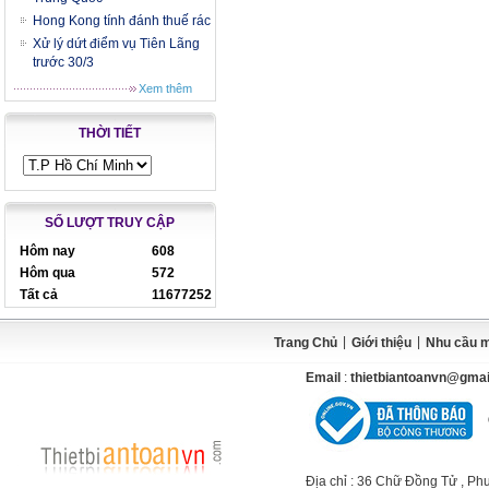
Hong Kong tính đánh thuế rác
Xử lý dứt điểm vụ Tiên Lãng
trước 30/3
Xem thêm
THỜI TIẾT
SỐ LƯỢT TRUY CẬP
Hôm nay
608
Hôm qua
572
Tất cả
11677252
|
|
Trang Chủ
Giới thiệu
Nhu cầu 
Email
:
thietbiantoanvn@gma
Địa chỉ
: 36 Chữ Đồng Tử , Ph