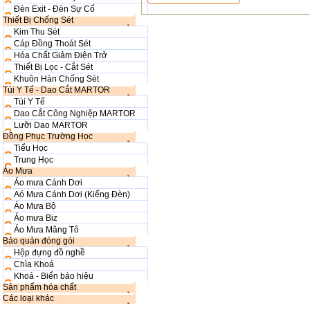
Đèn Exit - Đèn Sự Cố
Thiết Bị Chống Sét
Kim Thu Sét
Cáp Đồng Thoát Sét
Hóa Chất Giảm Điện Trở
Thiết Bị Lọc - Cắt Sét
Khuôn Hàn Chống Sét
Túi Y Tế - Dao Cắt MARTOR
Túi Y Tế
Dao Cắt Công Nghiệp MARTOR
Lưỡi Dao MARTOR
Đồng Phục Trường Học
Tiểu Học
Trung Học
Áo Mưa
Áo mưa Cánh Dơi
Aó Mưa Cánh Dơi (Kiếng Đèn)
Áo Mưa Bộ
Áo mưa Biz
Áo Mưa Măng Tô
Bảo quản đóng gói
Hộp đựng đồ nghề
Chìa Khoá
Khoá - Biển báo hiệu
Sản phẩm hóa chất
Các loại khác