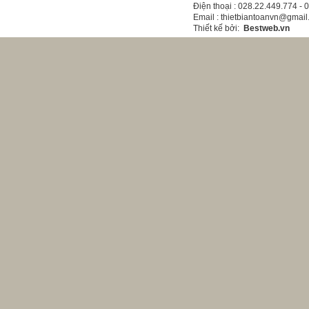
Điện thoại
: 028.22.449.774 -
Email
: thietbiantoanvn@gmai
Thiết kế bởi
:
Bestweb.vn