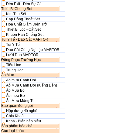
Đèn Exit - Đèn Sự Cố
Thiết Bị Chống Sét
Kim Thu Sét
Cáp Đồng Thoát Sét
Hóa Chất Giảm Điện Trở
Thiết Bị Lọc - Cắt Sét
Khuôn Hàn Chống Sét
Túi Y Tế - Dao Cắt MARTOR
Túi Y Tế
Dao Cắt Công Nghiệp MARTOR
Lưỡi Dao MARTOR
Đồng Phục Trường Học
Tiểu Học
Trung Học
Áo Mưa
Áo mưa Cánh Dơi
Aó Mưa Cánh Dơi (Kiếng Đèn)
Áo Mưa Bộ
Áo mưa Biz
Áo Mưa Măng Tô
Bảo quản đóng gói
Hộp đựng đồ nghề
Chìa Khoá
Khoá - Biển báo hiệu
Sản phẩm hóa chất
Các loại khác