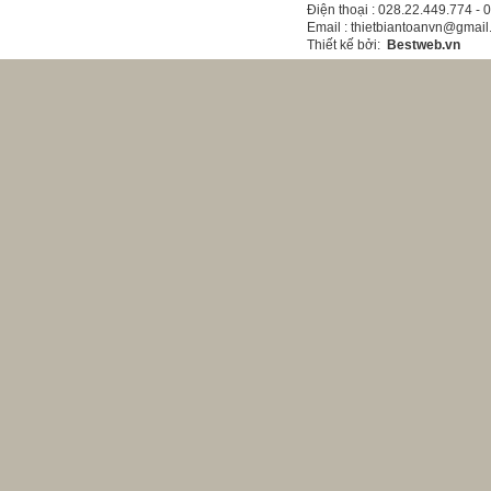
Điện thoại
: 028.22.449.774 -
Email
: thietbiantoanvn@gmai
Thiết kế bởi
:
Bestweb.vn