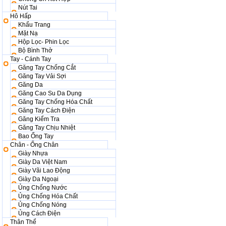
Nút Tai
Hô Hấp
Khẩu Trang
Mặt Nạ
Hộp Lọc- Phin Lọc
Bộ Bình Thở
Tay - Cánh Tay
Găng Tay Chống Cắt
Găng Tay Vải Sợi
Găng Da
Găng Cao Su Da Dụng
Găng Tay Chống Hóa Chất
Găng Tay Cách Điện
Găng Kiểm Tra
Găng Tay Chịu Nhiệt
Bao Ống Tay
Chân - Ống Chân
Giày Nhựa
Giày Da Việt Nam
Giày Vãi Lao Động
Giày Da Ngoại
Ủng Chống Nước
Ủng Chống Hóa Chất
Ủng Chống Nóng
Ủng Cách Điện
Thân Thể