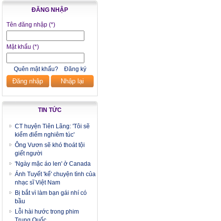
ĐĂNG NHẬP
Tên đăng nhập
(*)
Mật khẩu
(*)
Quên mật khẩu?
Đăng ký
Đăng nhập
Nhập lại
TIN TỨC
CT huyện Tiên Lãng: 'Tôi sẽ
kiểm điểm nghiêm túc'
Ông Vươn sẽ khó thoát tội
giết người
'Ngày mặc áo len' ở Canada
Ánh Tuyết 'kể' chuyện tình của
nhạc sĩ Việt Nam
Bị bắt vì làm bạn gái nhí có
bầu
Lỗi hài hước trong phim
Trung Quốc