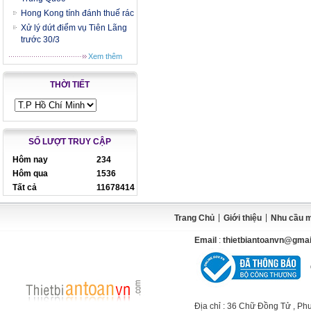
Hong Kong tính đánh thuế rác
Xử lý dứt điểm vụ Tiên Lãng
trước 30/3
Xem thêm
THỜI TIẾT
SỐ LƯỢT TRUY CẬP
Hôm nay
234
Hôm qua
1536
Tất cả
11678414
|
|
Trang Chủ
Giới thiệu
Nhu cầu 
Email
:
thietbiantoanvn@gma
Địa chỉ
: 36 Chữ Đồng Tử , Ph