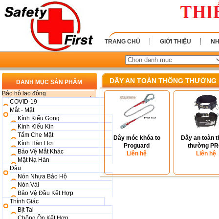
TRANG CHỦ
GIỚI THIỆU
NH
DÂY AN TOÀN THÔNG THƯỜNG
DANH MỤC SẢN PHẨM
Bảo hộ lao động
COVID-19
Mắt - Mặt
Kính Kiểu Gọng
Kính Kiểu Kín
Tấm Che Mặt
Dây móc khóa to
Dây an toàn 
Kính Hàn Hơi
Proguard
thường PR
Bảo Vệ Mắt Khác
Liên hệ
AB02123
Liên hệ
Mặt Nạ Hàn
Đầu
Nón Nhựa Bảo Hộ
Nón Vải
Bảo Vệ Đầu Kết Hợp
Thính Giác
Bịt Tai
Chống Ồn Kết Hợp