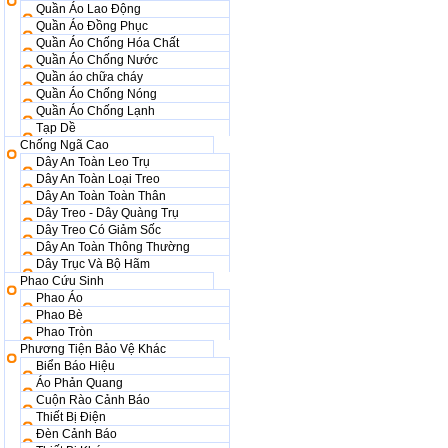
Quần Áo Lao Động
Quần Áo Đồng Phục
Quần Áo Chống Hóa Chất
Quần Áo Chống Nước
Quần áo chữa cháy
Quần Áo Chống Nóng
Quần Áo Chống Lạnh
Tạp Dề
Chống Ngã Cao
Dây An Toàn Leo Trụ
Dây An Toàn Loại Treo
Dây An Toàn Toàn Thân
Dây Treo - Dây Quàng Trụ
Dây Treo Có Giảm Sốc
Dây An Toàn Thông Thường
Dây Trục Và Bộ Hãm
Phao Cứu Sinh
Phao Áo
Phao Bè
Phao Tròn
Phương Tiện Bảo Vệ Khác
Biển Báo Hiệu
Áo Phản Quang
Cuộn Rào Cảnh Báo
Thiết Bị Điện
Đèn Cảnh Báo