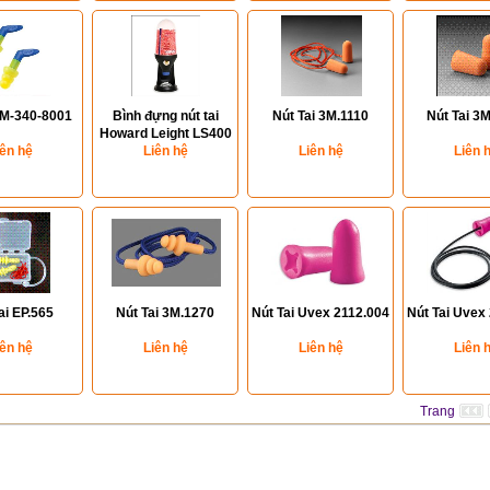
3M-340-8001
Bình đựng nút tai
Nút Tai 3M.1110
Nút Tai 3
Howard Leight LS400
iên hệ
Liên hệ
Liên hệ
Liên 
ai EP.565
Nút Tai 3M.1270
Nút Tai Uvex 2112.004
Nút Tai Uvex
iên hệ
Liên hệ
Liên hệ
Liên 
Trang