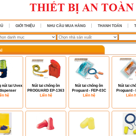
HỦ
GIỚI THIỆU
NHU CẦU MUA HÀNG
THANH TOÁN
AI
 nút tai Uvex
Nút tai chống ồn
Nút tai chống ồn
Nút tai ch
t dispenser
PROGUARD EP-1363
Proguard - FEP-03C
Proguard -
12.000
iên hệ
Liên hệ
Liên hệ
Liên 