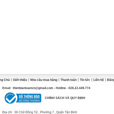
|
|
|
|
|
|
ng Chủ
Giới thiệu
Nhu cầu mua hàng
Thanh toán
Tin tức
Liên hệ
Đăng
Email
:
thietbiantoanvn@gmail.com
- Hotline - 028.22.449.774
CHÍNH SÁCH VÀ QUY ĐỊNH
Địa chỉ
: 36 Chữ Đồng Tử , Phường 7 , Quận Tân Bình