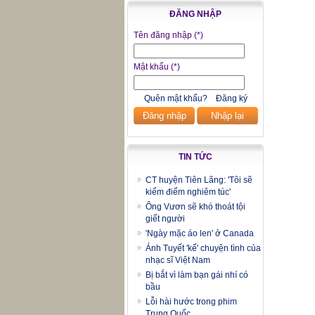
ĐĂNG NHẬP
Tên đăng nhập
(*)
Mật khẩu
(*)
Quên mật khẩu?
Đăng ký
Đăng nhập
Nhập lại
TIN TỨC
CT huyện Tiên Lãng: 'Tôi sẽ
kiểm điểm nghiêm túc'
Ông Vươn sẽ khó thoát tội
giết người
'Ngày mặc áo len' ở Canada
Ánh Tuyết 'kể' chuyện tình của
nhạc sĩ Việt Nam
Bị bắt vì làm bạn gái nhí có
bầu
Lỗi hài hước trong phim
Trung Quốc