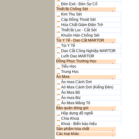
Đèn Exit - Đèn Sự Cố
Thiết Bị Chống Sét
Kim Thu Sét
Cáp Đồng Thoát Sét
Hóa Chất Giảm Điện Trở
Thiết Bị Lọc - Cắt Sét
Khuôn Hàn Chống Sét
Túi Y Tế - Dao Cắt MARTOR
Túi Y Tế
Dao Cắt Công Nghiệp MARTOR
Lưỡi Dao MARTOR
Đồng Phục Trường Học
Tiểu Học
Trung Học
Áo Mưa
Áo mưa Cánh Dơi
Aó Mưa Cánh Dơi (Kiếng Đèn)
Áo Mưa Bộ
Áo mưa Biz
Áo Mưa Măng Tô
Bảo quản đóng gói
Hộp đựng đồ nghề
Chìa Khoá
Khoá - Biển báo hiệu
Sản phẩm hóa chất
Các loại khác