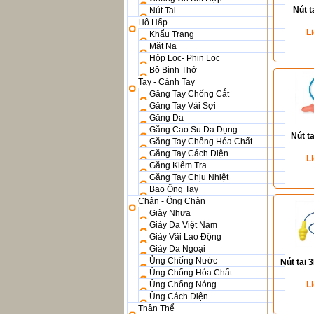
Nút t
Nút Tai
Hô Hấp
L
Khẩu Trang
Mặt Nạ
Hộp Lọc- Phin Lọc
Bộ Bình Thở
Tay - Cánh Tay
Găng Tay Chống Cắt
Găng Tay Vải Sợi
Găng Da
Găng Cao Su Da Dụng
Nút t
Găng Tay Chống Hóa Chất
Găng Tay Cách Điện
L
Găng Kiểm Tra
Găng Tay Chịu Nhiệt
Bao Ống Tay
Chân - Ống Chân
Giày Nhựa
Giày Da Việt Nam
Giày Vãi Lao Động
Giày Da Ngoại
Ủng Chống Nước
Nút tai 
Ủng Chống Hóa Chất
Ủng Chống Nóng
L
Ủng Cách Điện
Thân Thể