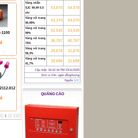
Vàng nhẫn
53,870
54,470
SJC 99,99 0,5
chỉ
Vàng nữ trang
53,370
54,070
99,99%
Vàng nữ trang
52,535
53,535
M-1100
99%
Vàng nữ trang
38,707
40,707
hệ
75%
Vàng nữ trang
29,676
31,676
58,3%
Vàng nữ trang
20,699
22,699
41,7%
Cập nhật:
04:42:34 PM 03/11/2020
Đơn vị tính: ngàn đồng/lượng
Nguồn
SJC
 2112.012
QUẢNG CÁO
hệ
1