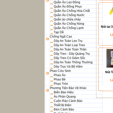
Quần Áo Lao Động
Quần Áo Đồng Phục
Quần Áo Chống Hóa Chất
Quần Áo Chống Nước
Quần áo chữa cháy
Quần Áo Chống Nóng
Nút tai 
Quần Áo Chống Lạnh
Tạp Dề
L
Chống Ngã Cao
Dây An Toàn Leo Trụ
Dây An Toàn Loại Treo
Dây An Toàn Toàn Thân
Dây Treo - Dây Quàng Trụ
Dây Treo Có Giảm Sốc
Dây An Toàn Thông Thường
Dây Trục Và Bộ Hãm
Phao Cứu Sinh
Nút T
Phao Áo
Phao Bè
L
Phao Tròn
Phương Tiện Bảo Vệ Khác
Biển Báo Hiệu
Áo Phản Quang
Cuộn Rào Cảnh Báo
Thiết Bị Điện
Đèn Cảnh Báo