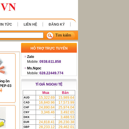
TIN TỨC
LIÊN HỆ
ĐĂNG KÝ
Tìm kiếm
HỖ TRỢ TRỰC TUYẾN
Zalo
Mobile:
0938.611.858
Ms.Ngoc
Mobile:
028.22449.774
ống ồn
TỈ GIÁ NGOẠI TỆ
 PEP-03
hệ
Mua
Bán
15,322.69
15,989.64
AUD
16,840.96
17,573.99
CAD
24,890.64
25,974.04
CHF
3,346.46
3,492.65
CNY
-
3,488.53
DKK
24,818.41
26,230.38
EUR
28,233.12
29,462.01
GBP