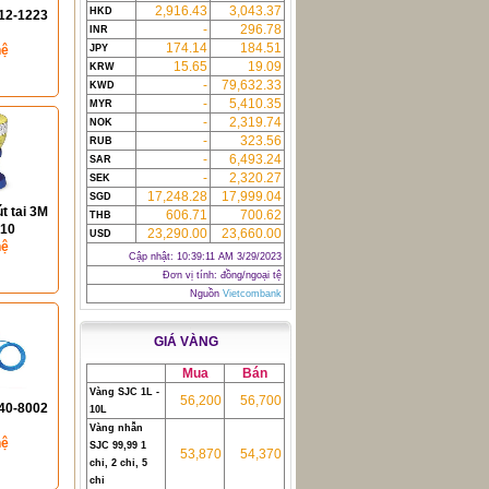
2,916.43
3,043.37
HKD
312-1223
-
296.78
INR
174.14
184.51
hệ
JPY
15.65
19.09
KRW
-
79,632.33
KWD
-
5,410.35
MYR
-
2,319.74
NOK
-
323.56
RUB
-
6,493.24
SAR
-
2,320.27
SEK
17,248.28
17,999.04
SGD
t tai 3M
606.71
700.62
THB
010
23,290.00
23,660.00
USD
hệ
Cập nhật:
10:39:11 AM 3/29/2023
Đơn vị tính: đồng/ngoại tệ
Nguồn
Vietcombank
GIÁ VÀNG
Mua
Bán
Vàng SJC 1L -
56,200
56,700
340-8002
10L
Vàng nhẫn
hệ
SJC 99,99 1
53,870
54,370
chỉ, 2 chỉ, 5
chỉ