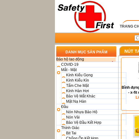
TRANG C
NÚT T
DANH MỤC SẢN PHẨM
Bảo hộ lao động
COVID-19
Mắt - Mặt
Kính Kiểu Gọng
Kính Kiểu Kín
Tấm Che Mặt
Bình đựng
Kính Hàn Hơi
- x-fi
Bảo Vệ Mắt Khác
21
L
Mặt Nạ Hàn
Đầu
Nón Nhựa Bảo Hộ
Nón Vải
Bảo Vệ Đầu Kết Hợp
Thính Giác
Bịt Tai
Chống Ồn Kết Hợp