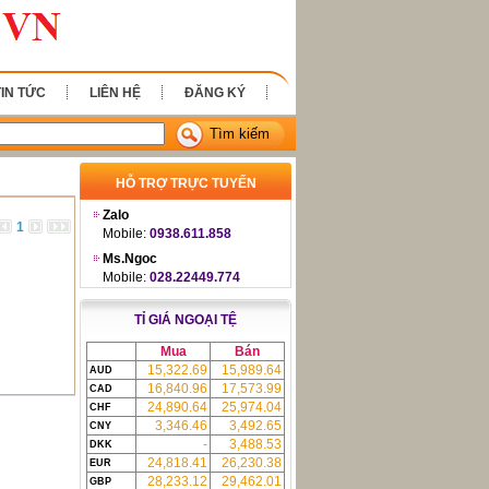
TIN TỨC
LIÊN HỆ
ĐĂNG KÝ
Tìm kiếm
HỖ TRỢ TRỰC TUYẾN
Zalo
1
Mobile:
0938.611.858
Ms.Ngoc
Mobile:
028.22449.774
TỈ GIÁ NGOẠI TỆ
Mua
Bán
15,322.69
15,989.64
AUD
16,840.96
17,573.99
CAD
24,890.64
25,974.04
CHF
3,346.46
3,492.65
CNY
-
3,488.53
DKK
24,818.41
26,230.38
EUR
28,233.12
29,462.01
GBP