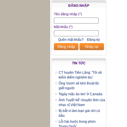
ĐĂNG NHẬP
Tên đăng nhập
(*)
Mật khẩu
(*)
Quên mật khẩu?
Đăng ký
Đăng nhập
Nhập lại
TIN TỨC
CT huyện Tiên Lãng: 'Tôi sẽ
kiểm điểm nghiêm túc'
Ông Vươn sẽ khó thoát tội
giết người
'Ngày mặc áo len' ở Canada
Ánh Tuyết 'kể' chuyện tình của
nhạc sĩ Việt Nam
Bị bắt vì làm bạn gái nhí có
bầu
Lỗi hài hước trong phim
Trung Quốc