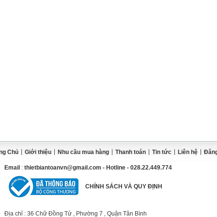
|
|
|
|
|
|
ng Chủ
Giới thiệu
Nhu cầu mua hàng
Thanh toán
Tin tức
Liên hệ
Đăng
Email
:
thietbiantoanvn@gmail.com
- Hotline - 028.22.449.774
CHÍNH SÁCH VÀ QUY ĐỊNH
Địa chỉ
: 36 Chữ Đồng Tử , Phường 7 , Quận Tân Bình