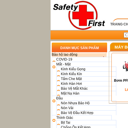
TRANG C
MÁY B
DANH MỤC SẢN PHẨM
Bảo hộ lao động
COVID-19
Mắt - Mặt
Kính Kiểu Gọng
Kính Kiểu Kín
Tấm Che Mặt
Bơm PF
Kính Hàn Hơi
Bảo Vệ Mắt Khác
L
Mặt Nạ Hàn
Đầu
Nón Nhựa Bảo Hộ
Nón Vải
Bảo Vệ Đầu Kết Hợp
Thính Giác
Bịt Tai
Chống Ồn Kết Hợp