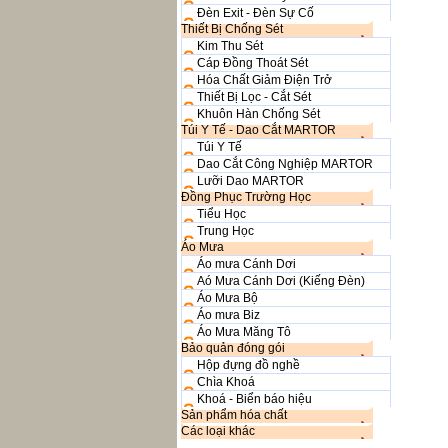
Đèn Exit - Đèn Sự Cố
Thiết Bị Chống Sét
Kim Thu Sét
Cáp Đồng Thoát Sét
Hóa Chất Giảm Điện Trở
Thiết Bị Lọc - Cắt Sét
Khuôn Hàn Chống Sét
Túi Y Tế - Dao Cắt MARTOR
Túi Y Tế
Dao Cắt Công Nghiệp MARTOR
Lưỡi Dao MARTOR
Đồng Phục Trường Học
Tiểu Học
Trung Học
Áo Mưa
Áo mưa Cánh Dơi
Aó Mưa Cánh Dơi (Kiếng Đèn)
Áo Mưa Bộ
Áo mưa Biz
Áo Mưa Măng Tô
Bảo quản đóng gói
Hộp đựng đồ nghề
Chìa Khoá
Khoá - Biển báo hiệu
Sản phẩm hóa chất
Các loại khác