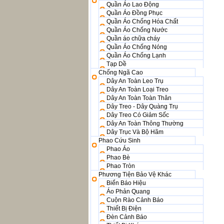
Quần Áo Lao Động
Quần Áo Đồng Phục
Quần Áo Chống Hóa Chất
Quần Áo Chống Nước
Quần áo chữa cháy
Quần Áo Chống Nóng
Quần Áo Chống Lạnh
Tạp Dề
Chống Ngã Cao
Dây An Toàn Leo Trụ
Dây An Toàn Loại Treo
Dây An Toàn Toàn Thân
Dây Treo - Dây Quàng Trụ
Dây Treo Có Giảm Sốc
Dây An Toàn Thông Thường
Dây Trục Và Bộ Hãm
Phao Cứu Sinh
Phao Áo
Phao Bè
Phao Tròn
Phương Tiện Bảo Vệ Khác
Biển Báo Hiệu
Áo Phản Quang
Cuộn Rào Cảnh Báo
Thiết Bị Điện
Đèn Cảnh Báo