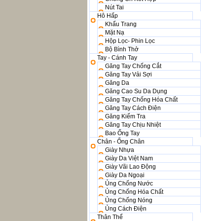
Nút Tai
Hô Hấp
Khẩu Trang
Mặt Nạ
Hộp Lọc- Phin Lọc
Bộ Bình Thở
Tay - Cánh Tay
Găng Tay Chống Cắt
Găng Tay Vải Sợi
Găng Da
Găng Cao Su Da Dụng
Găng Tay Chống Hóa Chất
Găng Tay Cách Điện
Găng Kiểm Tra
Găng Tay Chịu Nhiệt
Bao Ống Tay
Chân - Ống Chân
Giày Nhựa
Giày Da Việt Nam
Giày Vãi Lao Động
Giày Da Ngoại
Ủng Chống Nước
Ủng Chống Hóa Chất
Ủng Chống Nóng
Ủng Cách Điện
Thân Thể