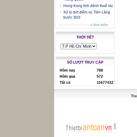
Hong Kong tính đánh thuế rác
Xử lý dứt điểm vụ Tiên Lãng
trước 30/3
Xem thêm
THỜI TIẾT
SỐ LƯỢT TRUY CẬP
Hôm nay
788
Hôm qua
572
Tất cả
11677432
Tra