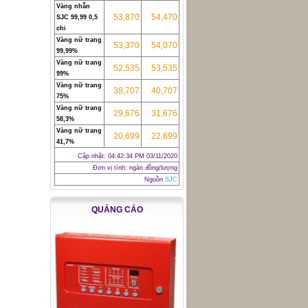
Vàng nhẫn
53,870
54,470
SJC 99,99 0,5
chỉ
Vàng nữ trang
53,370
54,070
99,99%
Vàng nữ trang
52,535
53,535
99%
Vàng nữ trang
38,707
40,707
75%
Vàng nữ trang
29,676
31,676
58,3%
Vàng nữ trang
20,699
22,699
41,7%
Cập nhật:
04:42:34 PM 03/11/2020
Đơn vị tính: ngàn đồng/lượng
Nguồn
SJC
QUẢNG CÁO