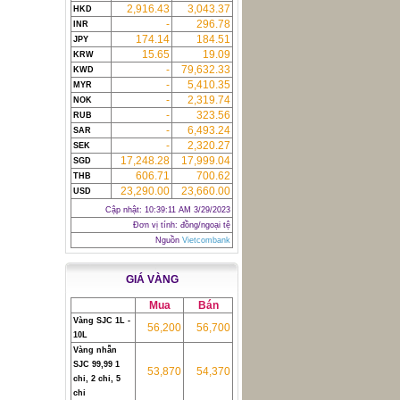
2,916.43
3,043.37
HKD
-
296.78
INR
174.14
184.51
JPY
15.65
19.09
KRW
-
79,632.33
KWD
-
5,410.35
MYR
-
2,319.74
NOK
-
323.56
RUB
-
6,493.24
SAR
-
2,320.27
SEK
17,248.28
17,999.04
SGD
606.71
700.62
THB
23,290.00
23,660.00
USD
Cập nhật:
10:39:11 AM 3/29/2023
Đơn vị tính: đồng/ngoại tệ
Nguồn
Vietcombank
GIÁ VÀNG
Mua
Bán
Vàng SJC 1L -
56,200
56,700
10L
Vàng nhẫn
SJC 99,99 1
53,870
54,370
chỉ, 2 chỉ, 5
chỉ