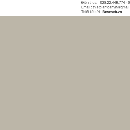
Điện thoại
: 028.22.449.774 -
Email
: thietbiantoanvn@gmai
Thiết kế bởi
:
Bestweb.vn