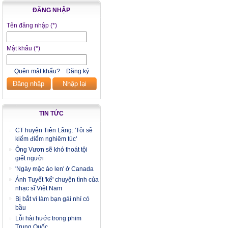
ĐĂNG NHẬP
Tên đăng nhập
(*)
Mật khẩu
(*)
Quên mật khẩu?
Đăng ký
Đăng nhập
Nhập lại
TIN TỨC
CT huyện Tiên Lãng: 'Tôi sẽ
kiểm điểm nghiêm túc'
Ông Vươn sẽ khó thoát tội
giết người
'Ngày mặc áo len' ở Canada
Ánh Tuyết 'kể' chuyện tình của
nhạc sĩ Việt Nam
Bị bắt vì làm bạn gái nhí có
bầu
Lỗi hài hước trong phim
Trung Quốc