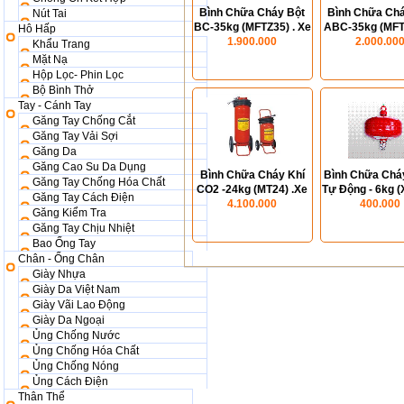
Bình Chữa Cháy Bột
Bình Chữa Chá
Nút Tai
BC-35kg (MFTZ35) . Xe
ABC-35kg (MFT
Hô Hấp
1.900.000
đẩy
2.000.00
Xe đẩy
Khẩu Trang
Mặt Nạ
Hộp Lọc- Phin Lọc
Bộ Bình Thở
Tay - Cánh Tay
Găng Tay Chống Cắt
Găng Tay Vải Sợi
Găng Da
Găng Cao Su Da Dụng
Bình Chữa Cháy Khí
Bình Chữa Cháy
Găng Tay Chống Hóa Chất
CO2 -24kg (MT24) .Xe
Tự Động - 6kg 
Găng Tay Cách Điện
4.100.000
đẩy
400.000
6)
Găng Kiểm Tra
Găng Tay Chịu Nhiệt
Bao Ống Tay
Chân - Ống Chân
Giày Nhựa
Giày Da Việt Nam
Giày Vãi Lao Động
Giày Da Ngoại
Ủng Chống Nước
Ủng Chống Hóa Chất
Ủng Chống Nóng
Ủng Cách Điện
Thân Thể