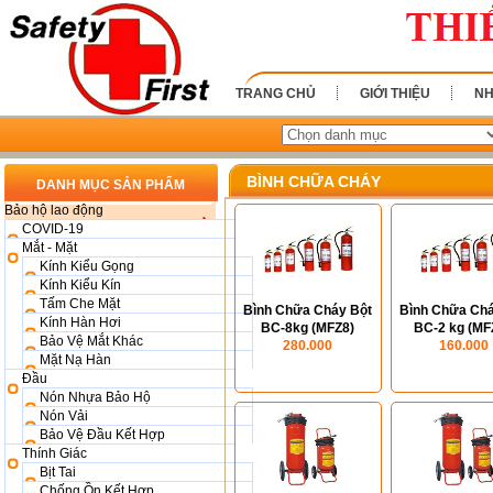
TRANG CHỦ
GIỚI THIỆU
NH
BÌNH CHỮA CHÁY
DANH MỤC SẢN PHẨM
Bảo hộ lao động
COVID-19
Mắt - Mặt
Kính Kiểu Gọng
Kính Kiểu Kín
Tấm Che Mặt
Bình Chữa Cháy Bột
Bình Chữa Chá
Kính Hàn Hơi
BC-8kg (MFZ8)
BC-2 kg (MF
Bảo Vệ Mắt Khác
280.000
160.000
Mặt Nạ Hàn
Đầu
Nón Nhựa Bảo Hộ
Nón Vải
Bảo Vệ Đầu Kết Hợp
Thính Giác
Bịt Tai
Chống Ồn Kết Hợp