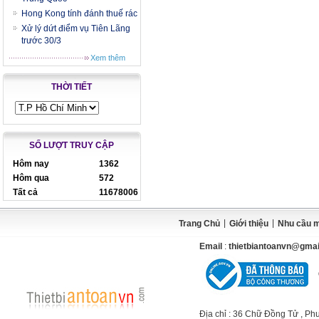
Hong Kong tính đánh thuế rác
Xử lý dứt điểm vụ Tiên Lãng
trước 30/3
Xem thêm
THỜI TIẾT
SỐ LƯỢT TRUY CẬP
Hôm nay
1362
Hôm qua
572
Tất cả
11678006
|
|
Trang Chủ
Giới thiệu
Nhu cầu 
Email
:
thietbiantoanvn@gma
Địa chỉ
: 36 Chữ Đồng Tử , Ph