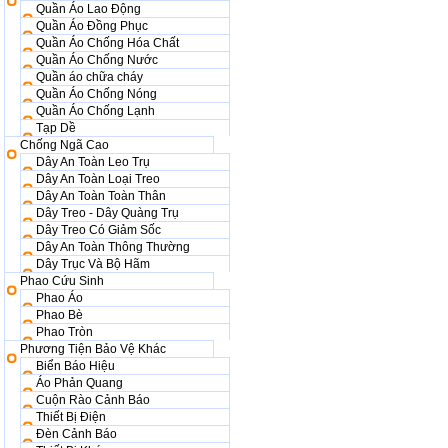
Quần Áo Lao Động
Quần Áo Đồng Phục
Quần Áo Chống Hóa Chất
Quần Áo Chống Nước
Quần áo chữa cháy
Quần Áo Chống Nóng
Quần Áo Chống Lạnh
Tạp Dề
Chống Ngã Cao
Dây An Toàn Leo Trụ
Dây An Toàn Loại Treo
Dây An Toàn Toàn Thân
Dây Treo - Dây Quàng Trụ
Dây Treo Có Giảm Sốc
Dây An Toàn Thông Thường
Dây Trục Và Bộ Hãm
Phao Cứu Sinh
Phao Áo
Phao Bè
Phao Tròn
Phương Tiện Bảo Vệ Khác
Biển Báo Hiệu
Áo Phản Quang
Cuộn Rào Cảnh Báo
Thiết Bị Điện
Đèn Cảnh Báo