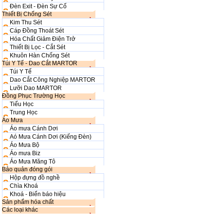
Đèn Exit - Đèn Sự Cố
Thiết Bị Chống Sét
Kim Thu Sét
Cáp Đồng Thoát Sét
Hóa Chất Giảm Điện Trở
Thiết Bị Lọc - Cắt Sét
Khuôn Hàn Chống Sét
Túi Y Tế - Dao Cắt MARTOR
Túi Y Tế
Dao Cắt Công Nghiệp MARTOR
Lưỡi Dao MARTOR
Đồng Phục Trường Học
Tiểu Học
Trung Học
Áo Mưa
Áo mưa Cánh Dơi
Aó Mưa Cánh Dơi (Kiếng Đèn)
Áo Mưa Bộ
Áo mưa Biz
Áo Mưa Măng Tô
Bảo quản đóng gói
Hộp đựng đồ nghề
Chìa Khoá
Khoá - Biển báo hiệu
Sản phẩm hóa chất
Các loại khác