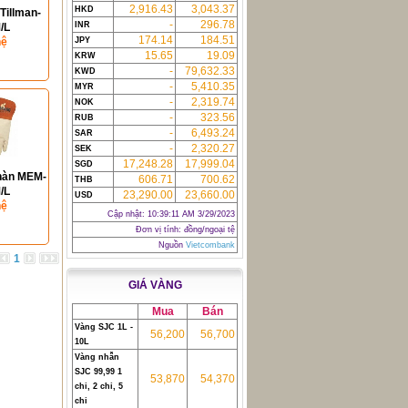
2,916.43
3,043.37
HKD
Tillman-
-
296.78
INR
/L
174.14
184.51
hệ
JPY
15.65
19.09
KRW
-
79,632.33
KWD
-
5,410.35
MYR
-
2,319.74
NOK
-
323.56
RUB
-
6,493.24
SAR
-
2,320.27
SEK
17,248.28
17,999.04
SGD
hàn MEM-
606.71
700.62
THB
/L
23,290.00
23,660.00
USD
hệ
Cập nhật:
10:39:11 AM 3/29/2023
Đơn vị tính: đồng/ngoại tệ
Nguồn
Vietcombank
1
GIÁ VÀNG
Mua
Bán
Vàng SJC 1L -
56,200
56,700
10L
Vàng nhẫn
SJC 99,99 1
53,870
54,370
chỉ, 2 chỉ, 5
chỉ