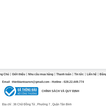
|
|
|
|
|
|
ng Chủ
Giới thiệu
Nhu cầu mua hàng
Thanh toán
Tin tức
Liên hệ
Đăng
Email
:
thietbiantoanvn@gmail.com
- Hotline - 028.22.449.774
CHÍNH SÁCH VÀ QUY ĐỊNH
Địa chỉ
: 36 Chữ Đồng Tử , Phường 7 , Quận Tân Bình