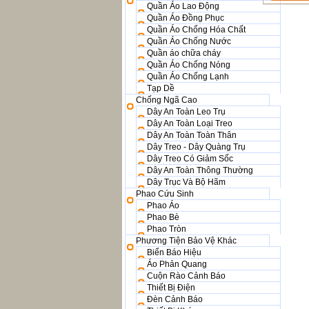
Quần Áo Lao Động
Quần Áo Đồng Phục
Quần Áo Chống Hóa Chất
Quần Áo Chống Nước
Quần áo chữa cháy
Quần Áo Chống Nóng
Quần Áo Chống Lạnh
Tạp Dề
Chống Ngã Cao
Dây An Toàn Leo Trụ
Dây An Toàn Loại Treo
Dây An Toàn Toàn Thân
Dây Treo - Dây Quàng Trụ
Dây Treo Có Giảm Sốc
Dây An Toàn Thông Thường
Dây Trục Và Bộ Hãm
Phao Cứu Sinh
Phao Áo
Phao Bè
Phao Tròn
Phương Tiện Bảo Vệ Khác
Biển Báo Hiệu
Áo Phản Quang
Cuộn Rào Cảnh Báo
Thiết Bị Điện
Đèn Cảnh Báo