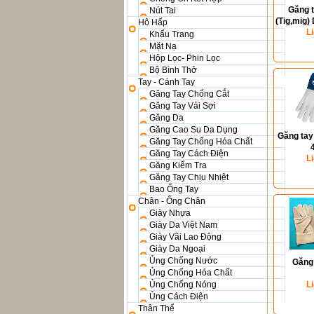
Găng t
Nút Tai
(Tig,mig)
Hô Hấp
L
Khẩu Trang
Mặt Nạ
Hộp Lọc- Phin Lọc
Bộ Bình Thở
Tay - Cánh Tay
Găng Tay Chống Cắt
Găng Tay Vải Sợi
Găng Da
Găng Cao Su Da Dụng
Găng tay
Găng Tay Chống Hóa Chất
Găng Tay Cách Điện
L
Găng Kiểm Tra
Găng Tay Chịu Nhiệt
Bao Ống Tay
Chân - Ống Chân
Giày Nhựa
Giày Da Việt Nam
Giày Vãi Lao Động
Giày Da Ngoại
Ủng Chống Nước
Găng
Ủng Chống Hóa Chất
Ủng Chống Nóng
L
Ủng Cách Điện
Thân Thể