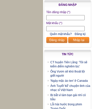
ĐĂNG NHẬP
Tên đăng nhập
(*)
Mật khẩu
(*)
Quên mật khẩu?
Đăng ký
Đăng nhập
Nhập lại
TIN TỨC
CT huyện Tiên Lãng: 'Tôi sẽ
kiểm điểm nghiêm túc'
Ông Vươn sẽ khó thoát tội
giết người
'Ngày mặc áo len' ở Canada
Ánh Tuyết 'kể' chuyện tình của
nhạc sĩ Việt Nam
Bị bắt vì làm bạn gái nhí có
bầu
Lỗi hài hước trong phim
Trung Quốc