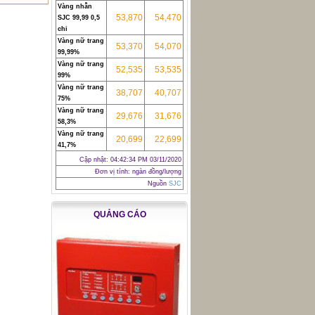
Vàng nhẫn
53,870
54,470
SJC 99,99 0,5
chỉ
Vàng nữ trang
53,370
54,070
99,99%
Vàng nữ trang
52,535
53,535
99%
Vàng nữ trang
38,707
40,707
75%
Vàng nữ trang
29,676
31,676
58,3%
Vàng nữ trang
20,699
22,699
41,7%
Cập nhật:
04:42:34 PM 03/11/2020
Đơn vị tính: ngàn đồng/lượng
Nguồn
SJC
QUẢNG CÁO