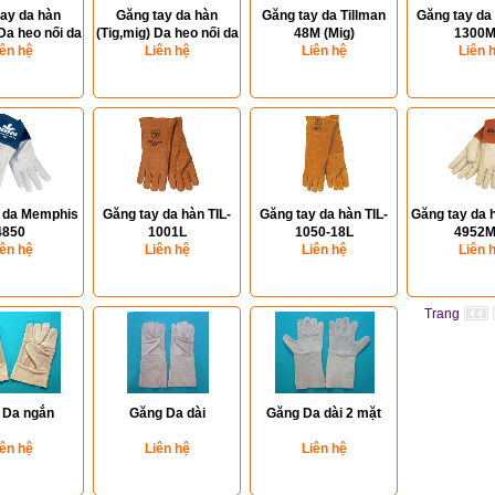
ay da hàn
Găng tay da hàn
Găng tay da Tillman
Găng tay da 
 Da heo nối da
(Tig,mig) Da heo nối da
48M (Mig)
1300M
iên hệ
bò
Liên hệ
bò
Liên hệ
Liên 
 da Memphis
Găng tay da hàn TIL-
Găng tay da hàn TIL-
Găng tay da 
4850
1001L
1050-18L
4952M
iên hệ
Liên hệ
Liên hệ
Liên 
Trang
 Da ngắn
Găng Da dài
Găng Da dài 2 mặt
iên hệ
Liên hệ
Liên hệ