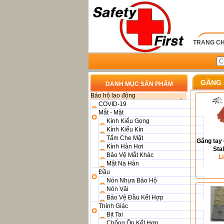
TRANG C
GĂNG
DANH MỤC SẢN PHẨM
Bảo hộ lao động
COVID-19
Mắt - Mặt
Kính Kiểu Gọng
Kính Kiểu Kín
Tấm Che Mặt
Găng tay 
Kính Hàn Hơi
Sta
Bảo Vệ Mắt Khác
L
Mặt Nạ Hàn
Đầu
Nón Nhựa Bảo Hộ
Nón Vải
Bảo Vệ Đầu Kết Hợp
Thính Giác
Bịt Tai
Chống Ồn Kết Hợp