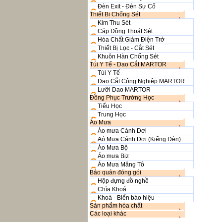
Đèn Exit - Đèn Sự Cố
Thiết Bị Chống Sét
Kim Thu Sét
Cáp Đồng Thoát Sét
Hóa Chất Giảm Điện Trở
Thiết Bị Lọc - Cắt Sét
Khuôn Hàn Chống Sét
Túi Y Tế - Dao Cắt MARTOR
Túi Y Tế
Dao Cắt Công Nghiệp MARTOR
Lưỡi Dao MARTOR
Đồng Phục Trường Học
Tiểu Học
Trung Học
Áo Mưa
Áo mưa Cánh Dơi
Aó Mưa Cánh Dơi (Kiếng Đèn)
Áo Mưa Bộ
Áo mưa Biz
Áo Mưa Măng Tô
Bảo quản đóng gói
Hộp đựng đồ nghề
Chìa Khoá
Khoá - Biển báo hiệu
Sản phẩm hóa chất
Các loại khác