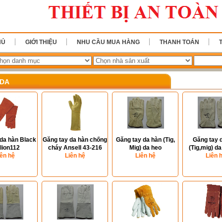
HỦ
GIỚI THIỆU
NHU CẦU MUA HÀNG
THANH TOÁN
 DA
da hàn Black
Găng tay da hàn chống
Găng tay da hàn (Tig,
Găng tay 
llion112
cháy Ansell 43-216
Mig) da heo
(Tig,mig) da
iên hệ
Liên hệ
Liên hệ
Liên 