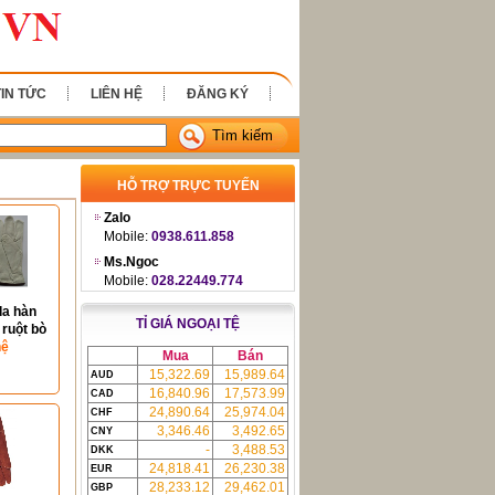
TIN TỨC
LIÊN HỆ
ĐĂNG KÝ
Tìm kiếm
HỖ TRỢ TRỰC TUYẾN
Zalo
Mobile:
0938.611.858
Ms.Ngoc
Mobile:
028.22449.774
da hàn
TỈ GIÁ NGOẠI TỆ
 ruột bò
hệ
Mua
Bán
15,322.69
15,989.64
AUD
16,840.96
17,573.99
CAD
24,890.64
25,974.04
CHF
3,346.46
3,492.65
CNY
-
3,488.53
DKK
24,818.41
26,230.38
EUR
28,233.12
29,462.01
GBP