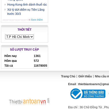
Hong Kong tính đánh thuế rác
Xử lý dứt điểm vụ Tiên Lãng
trước 30/3
Xem thêm
THỜI TIẾT
SỐ LƯỢT TRUY CẬP
Hôm nay
1361
Hôm qua
572
Tất cả
11678005
|
|
Trang Chủ
Giới thiệu
Nhu cầu 
Email
:
thietbiantoanvn@gma
Địa chỉ
: 36 Chữ Đồng Tử , Ph