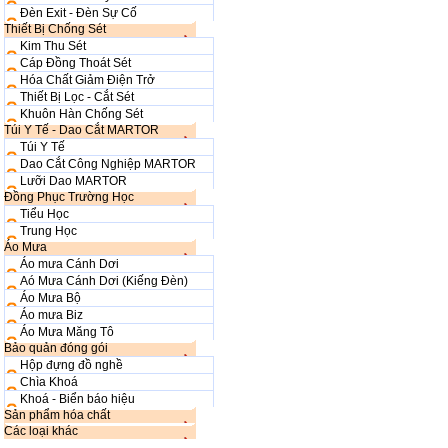
Đèn Exit - Đèn Sự Cố
Thiết Bị Chống Sét
Kim Thu Sét
Cáp Đồng Thoát Sét
Hóa Chất Giảm Điện Trở
Thiết Bị Lọc - Cắt Sét
Khuôn Hàn Chống Sét
Túi Y Tế - Dao Cắt MARTOR
Túi Y Tế
Dao Cắt Công Nghiệp MARTOR
Lưỡi Dao MARTOR
Đồng Phục Trường Học
Tiểu Học
Trung Học
Áo Mưa
Áo mưa Cánh Dơi
Aó Mưa Cánh Dơi (Kiếng Đèn)
Áo Mưa Bộ
Áo mưa Biz
Áo Mưa Măng Tô
Bảo quản đóng gói
Hộp đựng đồ nghề
Chìa Khoá
Khoá - Biển báo hiệu
Sản phẩm hóa chất
Các loại khác