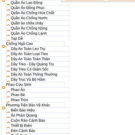
Quần Áo Lao Động
Quần Áo Đồng Phục
Quần Áo Chống Hóa Chất
Quần Áo Chống Nước
Quần áo chữa cháy
Quần Áo Chống Nóng
Quần Áo Chống Lạnh
Tạp Dề
Chống Ngã Cao
Dây An Toàn Leo Trụ
Dây An Toàn Loại Treo
Dây An Toàn Toàn Thân
Dây Treo - Dây Quàng Trụ
Dây Treo Có Giảm Sốc
Dây An Toàn Thông Thường
Dây Trục Và Bộ Hãm
Phao Cứu Sinh
Phao Áo
Phao Bè
Phao Tròn
Phương Tiện Bảo Vệ Khác
Biển Báo Hiệu
Áo Phản Quang
Cuộn Rào Cảnh Báo
Thiết Bị Điện
Đèn Cảnh Báo