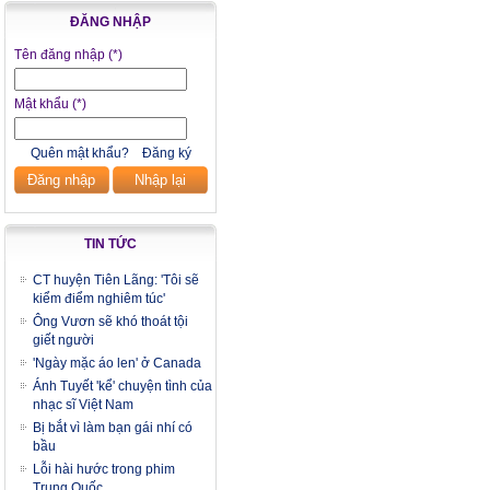
ĐĂNG NHẬP
Tên đăng nhập
(*)
Mật khẩu
(*)
Quên mật khẩu?
Đăng ký
Đăng nhập
Nhập lại
TIN TỨC
CT huyện Tiên Lãng: 'Tôi sẽ
kiểm điểm nghiêm túc'
Ông Vươn sẽ khó thoát tội
giết người
'Ngày mặc áo len' ở Canada
Ánh Tuyết 'kể' chuyện tình của
nhạc sĩ Việt Nam
Bị bắt vì làm bạn gái nhí có
bầu
Lỗi hài hước trong phim
Trung Quốc