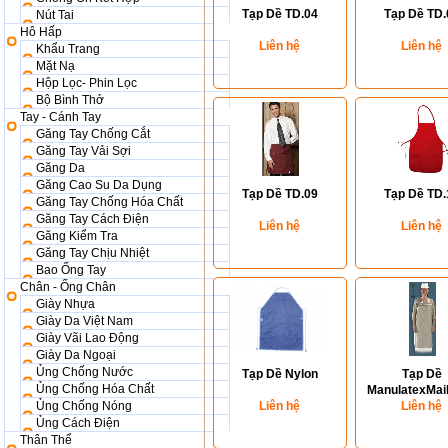
Tạp Dề TD.04
Tạp Dề TD.
Nút Tai
Hô Hấp
Liên hệ
Liên hệ
Khẩu Trang
Mặt Nạ
Hộp Lọc- Phin Lọc
Bộ Bình Thở
Tay - Cánh Tay
Găng Tay Chống Cắt
Găng Tay Vải Sợi
Găng Da
Găng Cao Su Da Dụng
Tạp Dề TD.09
Tạp Dề TD.
Găng Tay Chống Hóa Chất
Găng Tay Cách Điện
Liên hệ
Liên hệ
Găng Kiểm Tra
Găng Tay Chịu Nhiệt
Bao Ống Tay
Chân - Ống Chân
Giày Nhựa
Giày Da Việt Nam
Giày Vãi Lao Động
Giày Da Ngoại
Ủng Chống Nước
Tạp Dề Nylon
Tạp Dề
Ủng Chống Hóa Chất
ManulatexMail
Ủng Chống Nóng
Liên hệ
Liên hệ
Ủng Cách Điện
Thân Thể