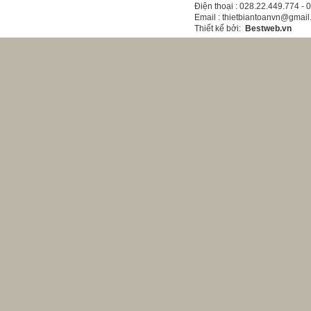
Điện thoại
: 028.22.449.774 -
Email
: thietbiantoanvn@gmai
Thiết kế bởi
:
Bestweb.vn