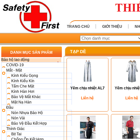
TRANG CHỦ
GIỚI THIỆU
NH
TẠP DỀ
DANH MỤC SẢN PHẨM
Bảo hộ lao động
COVID-19
Mắt - Mặt
Kính Kiểu Gọng
Kính Kiểu Kín
Tấm Che Mặt
Yếm chịu nhiệt AL7
Yếm chịu nhiệ
Kính Hàn Hơi
Bảo Vệ Mắt Khác
Liên hệ
Liên hệ
Mặt Nạ Hàn
Đầu
Nón Nhựa Bảo Hộ
Nón Vải
Bảo Vệ Đầu Kết Hợp
Thính Giác
Bịt Tai
Chống Ồn Kết Hợp