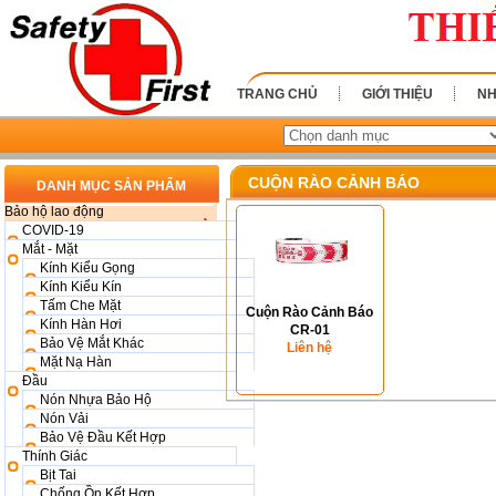
TRANG CHỦ
GIỚI THIỆU
NH
CUỘN RÀO CẢNH BÁO
DANH MỤC SẢN PHẨM
Bảo hộ lao động
COVID-19
Mắt - Mặt
Kính Kiểu Gọng
Kính Kiểu Kín
Tấm Che Mặt
Cuộn Rào Cảnh Báo
Kính Hàn Hơi
CR-01
Bảo Vệ Mắt Khác
Liên hệ
Mặt Nạ Hàn
Đầu
Nón Nhựa Bảo Hộ
Nón Vải
Bảo Vệ Đầu Kết Hợp
Thính Giác
Bịt Tai
Chống Ồn Kết Hợp