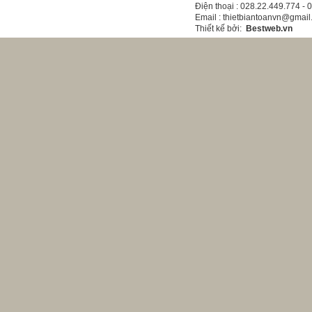
Điện thoại
: 028.22.449.774 -
Email
: thietbiantoanvn@gmai
Thiết kế bởi
:
Bestweb.vn