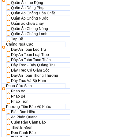
Quần Áo Lao Động
Quần Áo Đồng Phục
Quần Áo Chống Hóa Chất
Quần Áo Chống Nước
Quần áo chữa cháy
Quần Áo Chống Nóng
Quần Áo Chống Lạnh
Tạp Dề
Chống Ngã Cao
Dây An Toàn Leo Trụ
Dây An Toàn Loại Treo
Dây An Toàn Toàn Thân
Dây Treo - Dây Quàng Trụ
Dây Treo Có Giảm Sốc
Dây An Toàn Thông Thường
Dây Trục Và Bộ Hãm
Phao Cứu Sinh
Phao Áo
Phao Bè
Phao Tròn
Phương Tiện Bảo Vệ Khác
Biển Báo Hiệu
Áo Phản Quang
Cuộn Rào Cảnh Báo
Thiết Bị Điện
Đèn Cảnh Báo