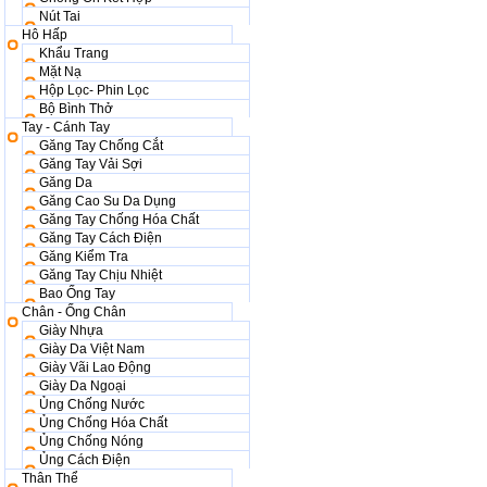
Nút Tai
Hô Hấp
Khẩu Trang
Mặt Nạ
Hộp Lọc- Phin Lọc
Bộ Bình Thở
Tay - Cánh Tay
Găng Tay Chống Cắt
Găng Tay Vải Sợi
Găng Da
Găng Cao Su Da Dụng
Găng Tay Chống Hóa Chất
Găng Tay Cách Điện
Găng Kiểm Tra
Găng Tay Chịu Nhiệt
Bao Ống Tay
Chân - Ống Chân
Giày Nhựa
Giày Da Việt Nam
Giày Vãi Lao Động
Giày Da Ngoại
Ủng Chống Nước
Ủng Chống Hóa Chất
Ủng Chống Nóng
Ủng Cách Điện
Thân Thể