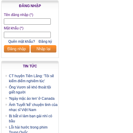
ĐĂNG NHẬP
Tên đăng nhập
(*)
Mật khẩu
(*)
Quên mật khẩu?
Đăng ký
Đăng nhập
Nhập lại
TIN TỨC
CT huyện Tiên Lãng: 'Tôi sẽ
kiểm điểm nghiêm túc'
Ông Vươn sẽ khó thoát tội
giết người
'Ngày mặc áo len' ở Canada
Ánh Tuyết 'kể' chuyện tình của
nhạc sĩ Việt Nam
Bị bắt vì làm bạn gái nhí có
bầu
Lỗi hài hước trong phim
Trung Quốc