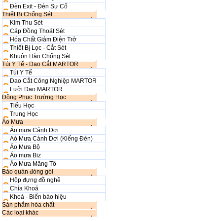
Đèn Exit - Đèn Sự Cố
Thiết Bị Chống Sét
Kim Thu Sét
Cáp Đồng Thoát Sét
Hóa Chất Giảm Điện Trở
Thiết Bị Lọc - Cắt Sét
Khuôn Hàn Chống Sét
Túi Y Tế - Dao Cắt MARTOR
Túi Y Tế
Dao Cắt Công Nghiệp MARTOR
Lưỡi Dao MARTOR
Đồng Phục Trường Học
Tiểu Học
Trung Học
Áo Mưa
Áo mưa Cánh Dơi
Aó Mưa Cánh Dơi (Kiếng Đèn)
Áo Mưa Bộ
Áo mưa Biz
Áo Mưa Măng Tô
Bảo quản đóng gói
Hộp đựng đồ nghề
Chìa Khoá
Khoá - Biển báo hiệu
Sản phẩm hóa chất
Các loại khác