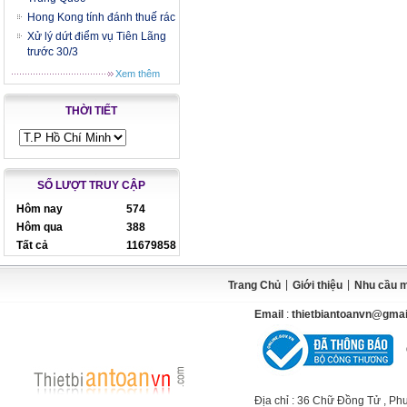
Hong Kong tính đánh thuế rác
Xử lý dứt điểm vụ Tiên Lãng
trước 30/3
Xem thêm
THỜI TIẾT
SỐ LƯỢT TRUY CẬP
Hôm nay
574
Hôm qua
388
Tất cả
11679858
|
|
Trang Chủ
Giới thiệu
Nhu cầu 
Email
:
thietbiantoanvn@gma
Địa chỉ
: 36 Chữ Đồng Tử , Ph