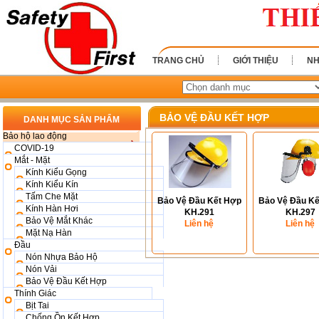
TRANG CHỦ
GIỚI THIỆU
NH
BẢO VỆ ĐẦU KẾT HỢP
DANH MỤC SẢN PHẨM
Bảo hộ lao động
COVID-19
Mắt - Mặt
Kính Kiểu Gọng
Kính Kiểu Kín
Tấm Che Mặt
Bảo Vệ Đầu Kết Hợp
Bảo Vệ Đầu K
Kính Hàn Hơi
KH.291
KH.297
Bảo Vệ Mắt Khác
Liên hệ
Liên hệ
Mặt Nạ Hàn
Đầu
Nón Nhựa Bảo Hộ
Nón Vải
Bảo Vệ Đầu Kết Hợp
Thính Giác
Bịt Tai
Chống Ồn Kết Hợp