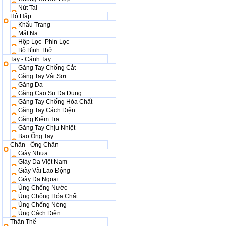
Nút Tai
Hô Hấp
Khẩu Trang
Mặt Nạ
Hộp Lọc- Phin Lọc
Bộ Bình Thở
Tay - Cánh Tay
Găng Tay Chống Cắt
Găng Tay Vải Sợi
Găng Da
Găng Cao Su Da Dụng
Găng Tay Chống Hóa Chất
Găng Tay Cách Điện
Găng Kiểm Tra
Găng Tay Chịu Nhiệt
Bao Ống Tay
Chân - Ống Chân
Giày Nhựa
Giày Da Việt Nam
Giày Vãi Lao Động
Giày Da Ngoại
Ủng Chống Nước
Ủng Chống Hóa Chất
Ủng Chống Nóng
Ủng Cách Điện
Thân Thể