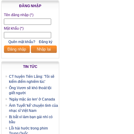
ĐĂNG NHẬP
Tên đăng nhập
(*)
Mật khẩu
(*)
Quên mật khẩu?
Đăng ký
Đăng nhập
Nhập lại
TIN TỨC
CT huyện Tiên Lãng: 'Tôi sẽ
kiểm điểm nghiêm túc'
Ông Vươn sẽ khó thoát tội
giết người
'Ngày mặc áo len' ở Canada
Ánh Tuyết 'kể' chuyện tình của
nhạc sĩ Việt Nam
Bị bắt vì làm bạn gái nhí có
bầu
Lỗi hài hước trong phim
Trung Quốc