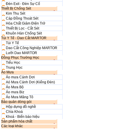
Đèn Exit - Đèn Sự Cố
Thiết Bị Chống Sét
Kim Thu Sét
Cáp Đồng Thoát Sét
Hóa Chất Giảm Điện Trở
Thiết Bị Lọc - Cắt Sét
Khuôn Hàn Chống Sét
Túi Y Tế - Dao Cắt MARTOR
Túi Y Tế
Dao Cắt Công Nghiệp MARTOR
Lưỡi Dao MARTOR
Đồng Phục Trường Học
Tiểu Học
Trung Học
Áo Mưa
Áo mưa Cánh Dơi
Aó Mưa Cánh Dơi (Kiếng Đèn)
Áo Mưa Bộ
Áo mưa Biz
Áo Mưa Măng Tô
Bảo quản đóng gói
Hộp đựng đồ nghề
Chìa Khoá
Khoá - Biển báo hiệu
Sản phẩm hóa chất
Các loại khác