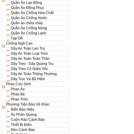
Quần Áo Lao Động
Quần Áo Đồng Phục
Quần Áo Chống Hóa Chất
Quần Áo Chống Nước
Quần áo chữa cháy
Quần Áo Chống Nóng
Quần Áo Chống Lạnh
Tạp Dề
Chống Ngã Cao
Dây An Toàn Leo Trụ
Dây An Toàn Loại Treo
Dây An Toàn Toàn Thân
Dây Treo - Dây Quàng Trụ
Dây Treo Có Giảm Sốc
Dây An Toàn Thông Thường
Dây Trục Và Bộ Hãm
Phao Cứu Sinh
Phao Áo
Phao Bè
Phao Tròn
Phương Tiện Bảo Vệ Khác
Biển Báo Hiệu
Áo Phản Quang
Cuộn Rào Cảnh Báo
Thiết Bị Điện
Đèn Cảnh Báo