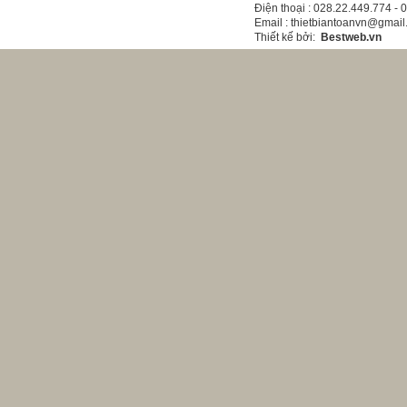
Điện thoại
: 028.22.449.774 -
Email
: thietbiantoanvn@gmai
Thiết kế bởi
:
Bestweb.vn