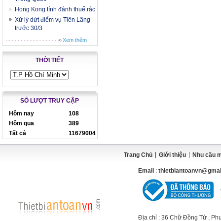
Hong Kong tính đánh thuế rác
Xử lý dứt điểm vụ Tiên Lãng
trước 30/3
Xem thêm
THỜI TIẾT
SỐ LƯỢT TRUY CẬP
Hôm nay
108
Hôm qua
389
Tất cả
11679004
|
|
Trang Chủ
Giới thiệu
Nhu cầu 
Email
:
thietbiantoanvn@gma
Địa chỉ
: 36 Chữ Đồng Tử , Ph