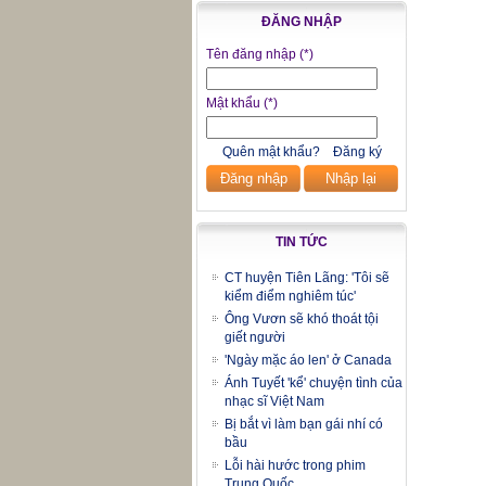
ĐĂNG NHẬP
Tên đăng nhập
(*)
Mật khẩu
(*)
Quên mật khẩu?
Đăng ký
Đăng nhập
Nhập lại
TIN TỨC
CT huyện Tiên Lãng: 'Tôi sẽ
kiểm điểm nghiêm túc'
Ông Vươn sẽ khó thoát tội
giết người
'Ngày mặc áo len' ở Canada
Ánh Tuyết 'kể' chuyện tình của
nhạc sĩ Việt Nam
Bị bắt vì làm bạn gái nhí có
bầu
Lỗi hài hước trong phim
Trung Quốc