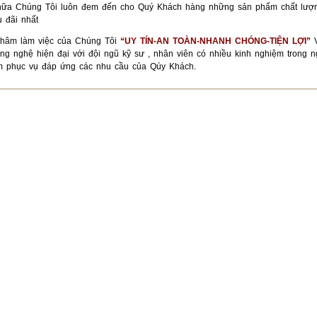
nữa Chúng Tôi luôn đem đến cho Quý Khách hàng những sản phẩm chất lượn
u đãi nhất
hâm làm việc của Chúng Tôi
“UY TÍN-AN TOÀN-NHANH CHÓNG-TIỆN LỢI”
V
công nghệ hiện đại với đội ngũ kỹ sư , nhân viên có nhiều kinh nghiệm trong 
âm phục vụ đáp ứng các nhu cầu của Qúy Khách.