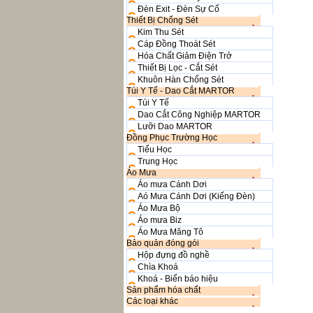
Đèn Exit - Đèn Sự Cố
Thiết Bị Chống Sét
Kim Thu Sét
Cáp Đồng Thoát Sét
Hóa Chất Giảm Điện Trở
Thiết Bị Lọc - Cắt Sét
Khuôn Hàn Chống Sét
Túi Y Tế - Dao Cắt MARTOR
Túi Y Tế
Dao Cắt Công Nghiệp MARTOR
Lưỡi Dao MARTOR
Đồng Phục Trường Học
Tiểu Học
Trung Học
Áo Mưa
Áo mưa Cánh Dơi
Aó Mưa Cánh Dơi (Kiếng Đèn)
Áo Mưa Bộ
Áo mưa Biz
Áo Mưa Măng Tô
Bảo quản đóng gói
Hộp đựng đồ nghề
Chìa Khoá
Khoá - Biển báo hiệu
Sản phẩm hóa chất
Các loại khác