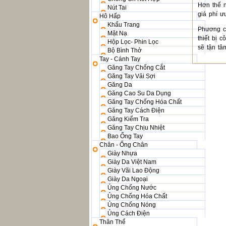
Hơn thế 
Nút Tai
giá phí ư
Hô Hấp
Khẩu Trang
Phương c
Mặt Nạ
thiết bị 
Hộp Lọc- Phin Lọc
sẽ tận t
Bộ Bình Thở
Tay - Cánh Tay
Găng Tay Chống Cắt
Găng Tay Vải Sợi
Găng Da
Găng Cao Su Da Dụng
Găng Tay Chống Hóa Chất
Găng Tay Cách Điện
Găng Kiểm Tra
Găng Tay Chịu Nhiệt
Bao Ống Tay
Chân - Ống Chân
Giày Nhựa
Giày Da Việt Nam
Giày Vãi Lao Động
Giày Da Ngoại
Ủng Chống Nước
Ủng Chống Hóa Chất
Ủng Chống Nóng
Ủng Cách Điện
Thân Thể