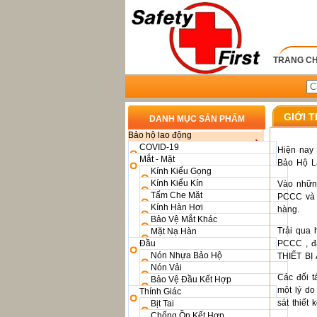
TRANG C
GIỚI T
DANH MỤC SẢN PHẨM
Bảo hộ lao động
COVID-19
Hiện nay
Mắt - Mặt
Bảo Hộ L
Kính Kiểu Gọng
Kính Kiểu Kín
Vào nhữn
Tấm Che Mặt
PCCC và x
Kính Hàn Hơi
hàng.
Bảo Vệ Mắt Khác
Trải qua 
Mặt Nạ Hàn
Đầu
PCCC , đặ
Nón Nhựa Bảo Hộ
THIẾT BỊ
Nón Vải
Các đối t
Bảo Vệ Đầu Kết Hợp
một lý do
Thính Giác
sát thiết
Bịt Tai
Chống Ồn Kết Hợp