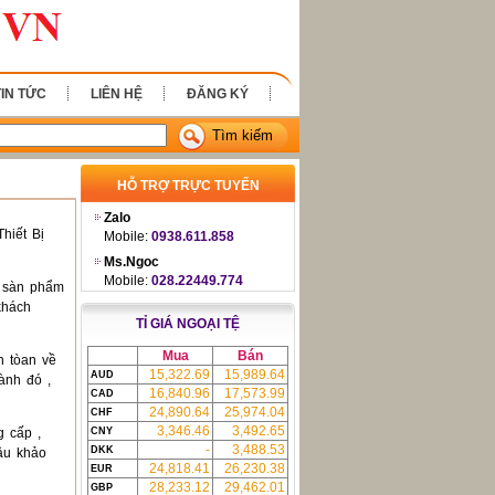
TIN TỨC
LIÊN HỆ
ĐĂNG KÝ
Tìm kiếm
HỖ TRỢ TRỰC TUYẾN
Zalo
hiết Bị
Mobile:
0938.611.858
Ms.Ngoc
Mobile:
028.22449.774
g sàn phẩm
khách
TỈ GIÁ NGOẠI TỆ
Mua
Bán
n tòan về
15,322.69
15,989.64
AUD
ành đó ,
16,840.96
17,573.99
CAD
24,890.64
25,974.04
CHF
3,346.46
3,492.65
g cấp ,
CNY
-
3,488.53
DKK
âu khảo
24,818.41
26,230.38
EUR
28,233.12
29,462.01
GBP