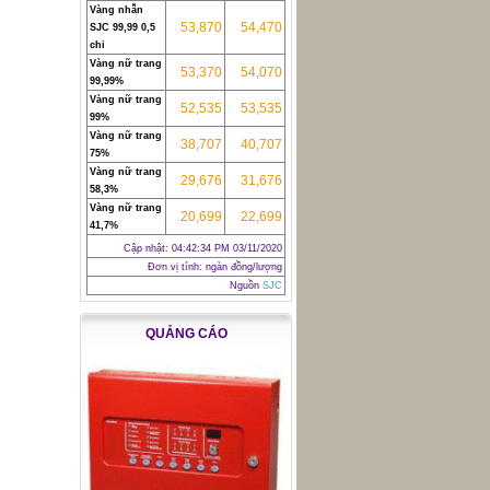
Vàng nhẫn
53,870
54,470
SJC 99,99 0,5
chỉ
Vàng nữ trang
53,370
54,070
99,99%
Vàng nữ trang
52,535
53,535
99%
Vàng nữ trang
38,707
40,707
75%
Vàng nữ trang
29,676
31,676
58,3%
Vàng nữ trang
20,699
22,699
41,7%
Cập nhật:
04:42:34 PM 03/11/2020
Đơn vị tính: ngàn đồng/lượng
Nguồn
SJC
QUẢNG CÁO