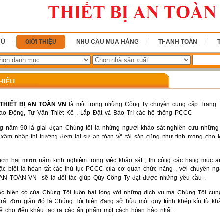
HỦ
GIỚI THIỆU
NHU CẦU MUA HÀNG
THANH TOÁN
HIỆU
THIẾT BỊ AN TOÀN VN
là một trong những Công Ty chuyên cung cấp Trang T
ao Động, Tư Vấn Thiết Kế , Lắp Đặt và Bảo Trì các hệ thống PCCC
g năm 90 là giai đọan Chúng tôi là những người khảo sát nghiên cứu nhữn
âm nhập thị trường đem lại sự an tòan về tài sản cũng như tính mạng cho 
hơn hai mươi năm kinh nghiệm trong việc khảo sát , thi công các hạng mục a
c biệt là hòan tất các thủ tục PCCC của cơ quan chức năng , với chuyên ng
 AN TOÀN VN sẽ là đối tác giúp Qúy Công Ty đạt được những yêu cầu .
ác hiện có của Chúng Tôi luôn hài lòng với những dịch vụ mà Chúng Tôi cun
 rất đơn giản đó là Chúng Tôi hiện đang sở hữu một quy trình khép kín từ kh
 kế cho đến khâu tạo ra các ấn phẩm một cách hòan hảo nhất.