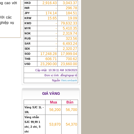
g cao với
2,916.43
3,043.37
HKD
-
296.78
INR
174.14
184.51
JPY
ới các
15.65
19.09
KRW
nghiệp vụ
-
79,632.33
KWD
-
5,410.35
MYR
-
2,319.74
NOK
-
323.56
RUB
-
6,493.24
SAR
-
2,320.27
SEK
17,248.28
17,999.04
SGD
606.71
700.62
THB
23,290.00
23,660.00
USD
Cập nhật:
10:39:11 AM 3/29/2023
Đơn vị tính: đồng/ngoại tệ
Nguồn
Vietcombank
GIÁ VÀNG
Mua
Bán
Vàng SJC 1L -
56,200
56,700
10L
Vàng nhẫn
SJC 99,99 1
53,870
54,370
chỉ, 2 chỉ, 5
chỉ