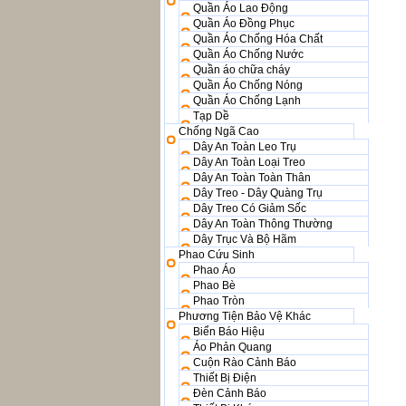
Quần Áo Lao Động
Quần Áo Đồng Phục
Quần Áo Chống Hóa Chất
Quần Áo Chống Nước
Quần áo chữa cháy
Quần Áo Chống Nóng
Quần Áo Chống Lạnh
Tạp Dề
Chống Ngã Cao
Dây An Toàn Leo Trụ
Dây An Toàn Loại Treo
Dây An Toàn Toàn Thân
Dây Treo - Dây Quàng Trụ
Dây Treo Có Giảm Sốc
Dây An Toàn Thông Thường
Dây Trục Và Bộ Hãm
Phao Cứu Sinh
Phao Áo
Phao Bè
Phao Tròn
Phương Tiện Bảo Vệ Khác
Biển Báo Hiệu
Áo Phản Quang
Cuộn Rào Cảnh Báo
Thiết Bị Điện
Đèn Cảnh Báo