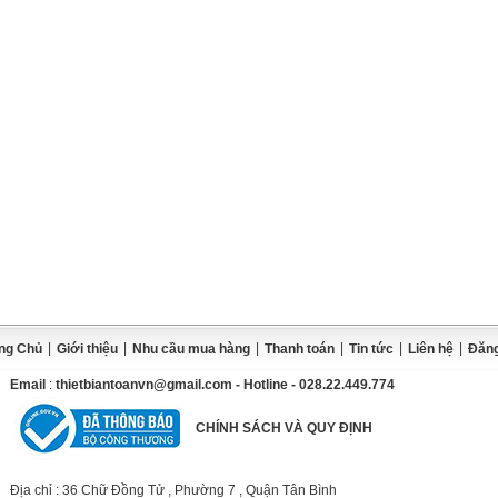
|
|
|
|
|
|
ng Chủ
Giới thiệu
Nhu cầu mua hàng
Thanh toán
Tin tức
Liên hệ
Đăng
Email
:
thietbiantoanvn@gmail.com
- Hotline - 028.22.449.774
CHÍNH SÁCH VÀ QUY ĐỊNH
Địa chỉ
: 36 Chữ Đồng Tử , Phường 7 , Quận Tân Bình