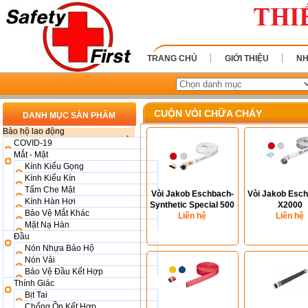
TRANG CHỦ
GIỚI THIỆU
NH
CUỘN VÒI CHỮA CHÁY
DANH MỤC SẢN PHẨM
Bảo hộ lao động
COVID-19
Mắt - Mặt
Kính Kiểu Gọng
Kính Kiểu Kín
Tấm Che Mặt
Vòi Jakob Eschbach-
Vòi Jakob Esch
Kính Hàn Hơi
Synthetic Special 500
X2000
Bảo Vệ Mắt Khác
Liên hệ
Liên hệ
Mặt Nạ Hàn
Đầu
Nón Nhựa Bảo Hộ
Nón Vải
Bảo Vệ Đầu Kết Hợp
Thính Giác
Bịt Tai
Chống Ồn Kết Hợp