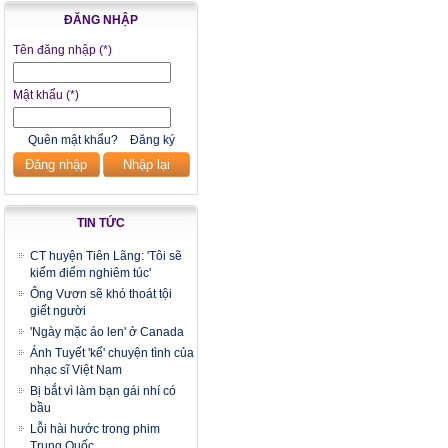
ĐĂNG NHẬP
Tên đăng nhập
(*)
Mật khẩu
(*)
Quên mật khẩu?
Đăng ký
Đăng nhập
Nhập lại
TIN TỨC
CT huyện Tiên Lãng: 'Tôi sẽ
kiểm điểm nghiêm túc'
Ông Vươn sẽ khó thoát tội
giết người
'Ngày mặc áo len' ở Canada
Ánh Tuyết 'kể' chuyện tình của
nhạc sĩ Việt Nam
Bị bắt vì làm bạn gái nhí có
bầu
Lỗi hài hước trong phim
Trung Quốc