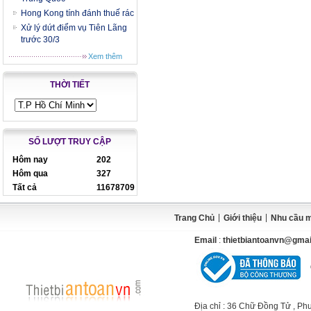
Hong Kong tính đánh thuế rác
Xử lý dứt điểm vụ Tiên Lãng
trước 30/3
Xem thêm
THỜI TIẾT
SỐ LƯỢT TRUY CẬP
Hôm nay
202
Hôm qua
327
Tất cả
11678709
|
|
Trang Chủ
Giới thiệu
Nhu cầu 
Email
:
thietbiantoanvn@gma
Địa chỉ
: 36 Chữ Đồng Tử , Ph