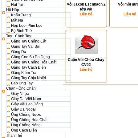
Vòi Jakob Eschbach 2
Vòi mồi nư
Nút Tai
lớp vải
Hô Hấp
Liên hệ
Liên hệ
Khẩu Trang
Mặt Nạ
Hộp Lọc- Phin Lọc
Bộ Bình Thở
Tay - Cánh Tay
Găng Tay Chống Cắt
Găng Tay Vải Sợi
Găng Da
Găng Cao Su Da Dụng
Cuộn Vòi Chữa Cháy
Găng Tay Chống Hóa Chất
CV02
Găng Tay Cách Điện
Liên hệ
Găng Kiểm Tra
Găng Tay Chịu Nhiệt
Bao Ống Tay
Chân - Ống Chân
Giày Nhựa
Giày Da Việt Nam
Giày Vãi Lao Động
Giày Da Ngoại
Ủng Chống Nước
Ủng Chống Hóa Chất
Ủng Chống Nóng
Ủng Cách Điện
Thân Thể