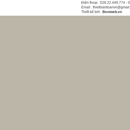
Điện thoại
: 028.22.449.774 -
Email
: thietbiantoanvn@gmai
Thiết kế bởi
:
Bestweb.vn