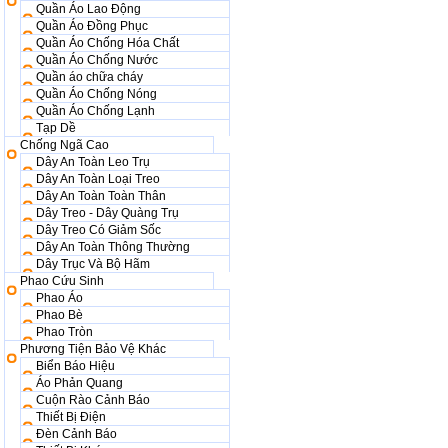
Quần Áo Lao Động
Quần Áo Đồng Phục
Quần Áo Chống Hóa Chất
Quần Áo Chống Nước
Quần áo chữa cháy
Quần Áo Chống Nóng
Quần Áo Chống Lạnh
Tạp Dề
Chống Ngã Cao
Dây An Toàn Leo Trụ
Dây An Toàn Loại Treo
Dây An Toàn Toàn Thân
Dây Treo - Dây Quàng Trụ
Dây Treo Có Giảm Sốc
Dây An Toàn Thông Thường
Dây Trục Và Bộ Hãm
Phao Cứu Sinh
Phao Áo
Phao Bè
Phao Tròn
Phương Tiện Bảo Vệ Khác
Biển Báo Hiệu
Áo Phản Quang
Cuộn Rào Cảnh Báo
Thiết Bị Điện
Đèn Cảnh Báo