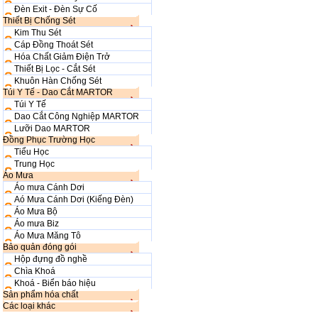
Đèn Exit - Đèn Sự Cố
Thiết Bị Chống Sét
Kim Thu Sét
Cáp Đồng Thoát Sét
Hóa Chất Giảm Điện Trở
Thiết Bị Lọc - Cắt Sét
Khuôn Hàn Chống Sét
Túi Y Tế - Dao Cắt MARTOR
Túi Y Tế
Dao Cắt Công Nghiệp MARTOR
Lưỡi Dao MARTOR
Đồng Phục Trường Học
Tiểu Học
Trung Học
Áo Mưa
Áo mưa Cánh Dơi
Aó Mưa Cánh Dơi (Kiếng Đèn)
Áo Mưa Bộ
Áo mưa Biz
Áo Mưa Măng Tô
Bảo quản đóng gói
Hộp đựng đồ nghề
Chìa Khoá
Khoá - Biển báo hiệu
Sản phẩm hóa chất
Các loại khác