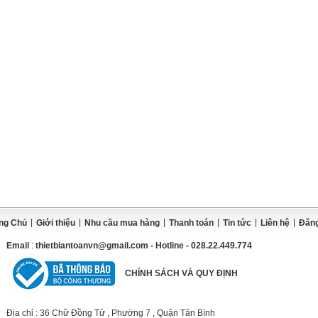
|
|
|
|
|
|
ng Chủ
Giới thiệu
Nhu cầu mua hàng
Thanh toán
Tin tức
Liên hệ
Đăng
Email
:
thietbiantoanvn@gmail.com
- Hotline - 028.22.449.774
CHÍNH SÁCH VÀ QUY ĐỊNH
Địa chỉ
: 36 Chữ Đồng Tử , Phường 7 , Quận Tân Bình