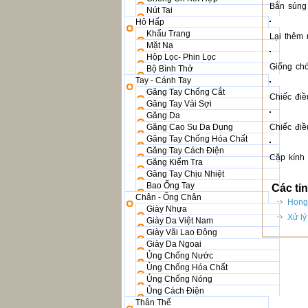
Bắn súng 
Nút Tai
Hô Hấp
Khẩu Trang
Lại thêm 
Mặt Nạ
Hộp Lọc- Phin Lọc
Giống chó
Bộ Bình Thở
Tay - Cánh Tay
Găng Tay Chống Cắt
Chiếc điề
Găng Tay Vải Sợi
Găng Da
Găng Cao Su Da Dụng
Chiếc điề
Găng Tay Chống Hóa Chất
Găng Tay Cách Điện
Cặp kính 
Găng Kiểm Tra
Găng Tay Chịu Nhiệt
Bao Ống Tay
Các ti
Chân - Ống Chân
Hong 
Giày Nhựa
Xử lý
Giày Da Việt Nam
Giày Vãi Lao Động
Giày Da Ngoại
Ủng Chống Nước
Ủng Chống Hóa Chất
Ủng Chống Nóng
Ủng Cách Điện
Thân Thể