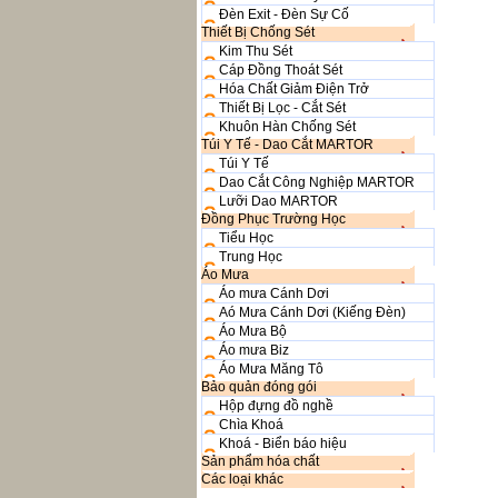
Đèn Exit - Đèn Sự Cố
Thiết Bị Chống Sét
Kim Thu Sét
Cáp Đồng Thoát Sét
Hóa Chất Giảm Điện Trở
Thiết Bị Lọc - Cắt Sét
Khuôn Hàn Chống Sét
Túi Y Tế - Dao Cắt MARTOR
Túi Y Tế
Dao Cắt Công Nghiệp MARTOR
Lưỡi Dao MARTOR
Đồng Phục Trường Học
Tiểu Học
Trung Học
Áo Mưa
Áo mưa Cánh Dơi
Aó Mưa Cánh Dơi (Kiếng Đèn)
Áo Mưa Bộ
Áo mưa Biz
Áo Mưa Măng Tô
Bảo quản đóng gói
Hộp đựng đồ nghề
Chìa Khoá
Khoá - Biển báo hiệu
Sản phẩm hóa chất
Các loại khác