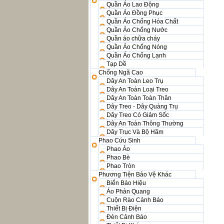
Quần Áo Lao Động
Quần Áo Đồng Phục
Quần Áo Chống Hóa Chất
Quần Áo Chống Nước
Quần áo chữa cháy
Quần Áo Chống Nóng
Quần Áo Chống Lạnh
Tạp Dề
Chống Ngã Cao
Dây An Toàn Leo Trụ
Dây An Toàn Loại Treo
Dây An Toàn Toàn Thân
Dây Treo - Dây Quàng Trụ
Dây Treo Có Giảm Sốc
Dây An Toàn Thông Thường
Dây Trục Và Bộ Hãm
Phao Cứu Sinh
Phao Áo
Phao Bè
Phao Tròn
Phương Tiện Bảo Vệ Khác
Biển Báo Hiệu
Áo Phản Quang
Cuộn Rào Cảnh Báo
Thiết Bị Điện
Đèn Cảnh Báo