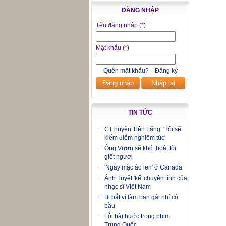
ĐĂNG NHẬP
Tên đăng nhập
(*)
Mật khẩu
(*)
Quên mật khẩu?
Đăng ký
Đăng nhập
Nhập lại
TIN TỨC
CT huyện Tiên Lãng: 'Tôi sẽ
kiểm điểm nghiêm túc'
Ông Vươn sẽ khó thoát tội
giết người
'Ngày mặc áo len' ở Canada
Ánh Tuyết 'kể' chuyện tình của
nhạc sĩ Việt Nam
Bị bắt vì làm bạn gái nhí có
bầu
Lỗi hài hước trong phim
Trung Quốc