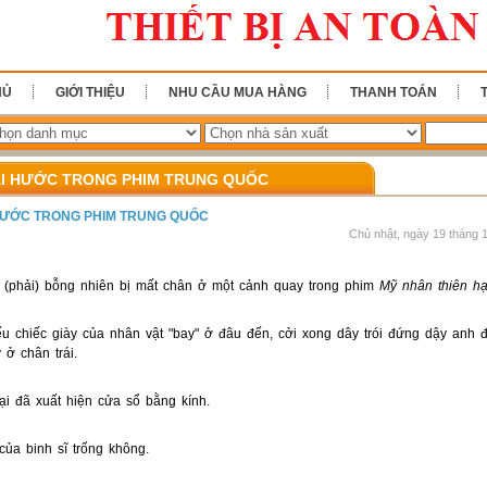
HỦ
GIỚI THIỆU
NHU CẦU MUA HÀNG
THANH TOÁN
ÀI HƯỚC TRONG PHIM TRUNG QUỐC
 HƯỚC TRONG PHIM TRUNG QUỐC
Chủ nhật, ngày 19 tháng 
 (phải) bỗng nhiên bị mất chân ở một cảnh quay trong phim
Mỹ nhân thiên h
u chiếc giày của nhân vật "bay" ở đâu đến, cởi xong dây trói đứng dậy anh 
 ở chân trái.
ại đã xuất hiện cửa sổ bằng kính.
của binh sĩ trống không.