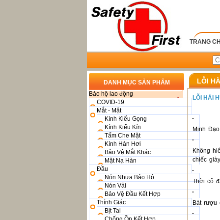
TRANG C
LỖI H
DANH MỤC SẢN PHẨM
Bảo hộ lao động
LỖI HÀI
COVID-19
Mắt - Mặt
Kính Kiểu Gọng
Kính Kiểu Kín
Minh Đạo
Tấm Che Mặt
Kính Hàn Hơi
Không hiể
Bảo Vệ Mắt Khác
chiếc giày
Mặt Nạ Hàn
Đầu
Nón Nhựa Bảo Hộ
Thời cổ đ
Nón Vải
Bảo Vệ Đầu Kết Hợp
Thính Giác
Bát rượu 
Bịt Tai
Chống Ồn Kết Hợp