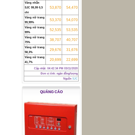
Vàng nhẫn
53,870
54,470
SJC 99,99 0,5
chỉ
Vàng nữ trang
53,370
54,070
99,99%
Vàng nữ trang
52,535
53,535
99%
Vàng nữ trang
38,707
40,707
75%
Vàng nữ trang
29,676
31,676
58,3%
Vàng nữ trang
20,699
22,699
41,7%
Cập nhật:
04:42:34 PM 03/11/2020
Đơn vị tính: ngàn đồng/lượng
Nguồn
SJC
QUẢNG CÁO