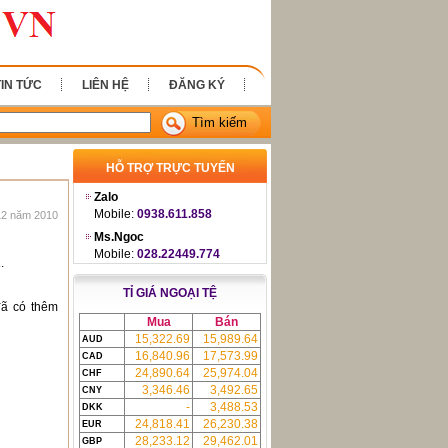
TIN TỨC
LIÊN HỆ
ĐĂNG KÝ
Tìm kiếm
HỖ TRỢ TRỰC TUYẾN
Zalo
Mobile:
0938.611.858
12 năm 2010
Ms.Ngoc
Mobile:
028.22449.774
ạ
.
TỈ GIÁ NGOẠI TỆ
đã có thêm
Mua
Bán
15,322.69
15,989.64
AUD
16,840.96
17,573.99
CAD
24,890.64
25,974.04
CHF
3,346.46
3,492.65
CNY
-
3,488.53
DKK
24,818.41
26,230.38
EUR
28,233.12
29,462.01
GBP