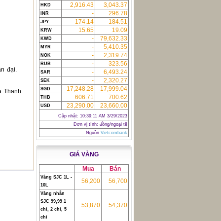
2,916.43
3,043.37
HKD
-
296.78
INR
174.14
184.51
JPY
15.65
19.09
KRW
-
79,632.33
KWD
-
5,410.35
MYR
-
2,319.74
NOK
-
323.56
RUB
n đại.
-
6,493.24
SAR
-
2,320.27
SEK
17,248.28
17,999.04
SGD
à Thanh.
606.71
700.62
THB
23,290.00
23,660.00
USD
Cập nhật:
10:39:11 AM 3/29/2023
Đơn vị tính: đồng/ngoại tệ
Nguồn
Vietcombank
GIÁ VÀNG
Mua
Bán
Vàng SJC 1L -
56,200
56,700
10L
Vàng nhẫn
SJC 99,99 1
53,870
54,370
chỉ, 2 chỉ, 5
chỉ