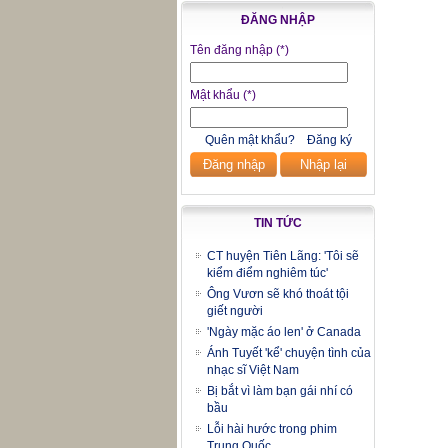
ĐĂNG NHẬP
Tên đăng nhập
(*)
Mật khẩu
(*)
Quên mật khẩu?
Đăng ký
Đăng nhập
Nhập lại
TIN TỨC
CT huyện Tiên Lãng: 'Tôi sẽ
kiểm điểm nghiêm túc'
Ông Vươn sẽ khó thoát tội
giết người
'Ngày mặc áo len' ở Canada
Ánh Tuyết 'kể' chuyện tình của
nhạc sĩ Việt Nam
Bị bắt vì làm bạn gái nhí có
bầu
Lỗi hài hước trong phim
Trung Quốc