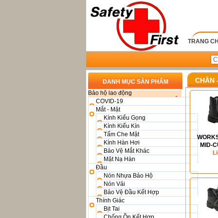
TRANG C
CHÂN 
DANH MỤC SẢN PHẨM
Bảo hộ lao động
COVID-19
Mắt - Mặt
Kính Kiểu Gọng
Kính Kiểu Kín
Tấm Che Mặt
WORKS
Kính Hàn Hơi
MID-C
Bảo Vệ Mắt Khác
BOOT
L
Mặt Nạ Hàn
Đầu
Nón Nhựa Bảo Hộ
Nón Vải
Bảo Vệ Đầu Kết Hợp
Thính Giác
Bịt Tai
Chống Ồn Kết Hợp