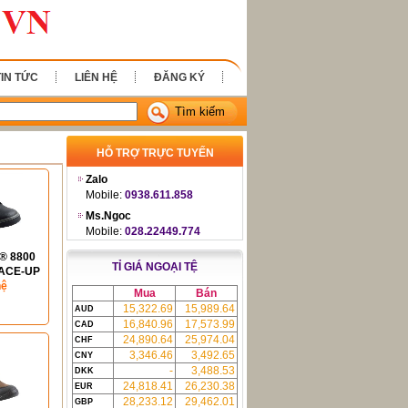
TIN TỨC
LIÊN HỆ
ĐĂNG KÝ
Tìm kiếm
HỖ TRỢ TRỰC TUYẾN
Zalo
Mobile:
0938.611.858
Ms.Ngoc
Mobile:
028.22449.774
® 8800
TỈ GIÁ NGOẠI TỆ
ACE-UP
S1P)
hệ
Mua
Bán
15,322.69
15,989.64
AUD
16,840.96
17,573.99
CAD
24,890.64
25,974.04
CHF
3,346.46
3,492.65
CNY
-
3,488.53
DKK
24,818.41
26,230.38
EUR
28,233.12
29,462.01
GBP