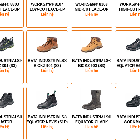
afe® 8803
WORKSafe® 8107
WORKSafe® 8108
WORKSafe
T LACE-UP
LOW-CUT LACE-UP
MID-CUT LACE-UP
HIGH-CUT 
S (S1P)
iên hệ
SHOES (S3)
Liên hệ
SHOES (S3)
Liên hệ
BOOTS 
Liên 
DUSTRIALS®
BATA INDUSTRIALS®
BATA INDUSTRIALS®
BATA INDUS
 304 (S3)
BICKZ 901 (S3)
BICKZ 903 (S3)
EQUATOR G
iên hệ
Liên hệ
Liên hệ
Liên 
(S1P
DUSTRIALS®
BATA INDUSTRIALS®
BATA INDUSTRIALS®
BATA INDUS
UATOR
EQUATOR NEVIS (S1P)
EQUATOR CLARK
WORKM
DOS (S1P)
iên hệ
Liên hệ
Liên hệ
(S1P)
NORFOLK
Liên 