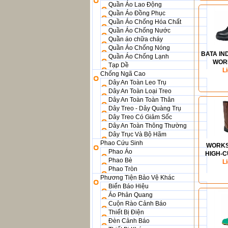
Quần Áo Lao Động
Quần Áo Đồng Phục
Quần Áo Chống Hóa Chất
Quần Áo Chống Nước
Quần áo chữa cháy
Quần Áo Chống Nóng
BATA IN
Quần Áo Chống Lạnh
WOR
Tạp Dề
STOCK
L
Chống Ngã Cao
Dây An Toàn Leo Trụ
Dây An Toàn Loại Treo
Dây An Toàn Toàn Thân
Dây Treo - Dây Quàng Trụ
Dây Treo Có Giảm Sốc
Dây An Toàn Thông Thường
Dây Trục Và Bộ Hãm
Phao Cứu Sinh
WORKS
Phao Áo
HIGH-C
Phao Bè
BOO
L
Phao Tròn
Phương Tiện Bảo Vệ Khác
Biển Báo Hiệu
Áo Phản Quang
Cuộn Rào Cảnh Báo
Thiết Bị Điện
Đèn Cảnh Báo