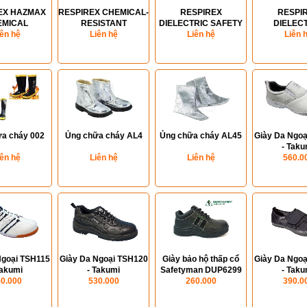
EX HAZMAX
RESPIREX CHEMICAL-
RESPIREX
RESPI
EMICAL
RESISTANT
DIELECTRIC SAFETY
DIELEC
TIVE BOOTS
iên hệ
OVERBOOTS
Liên hệ
BOOTS
Liên hệ
OVERBO
Liên 
(S5)
a cháy 002
Ủng chữa cháy AL4
Ủng chữa cháy AL45
Giày Da Ngoạ
- Taku
iên hệ
Liên hệ
Liên hệ
560.0
Ngoại TSH115
Giày Da Ngoại TSH120
Giày bảo hộ thấp cổ
Giày Da Ngoạ
Takumi
- Takumi
Safetyman DUP6299
- Taku
0.000
530.000
260.000
390.0