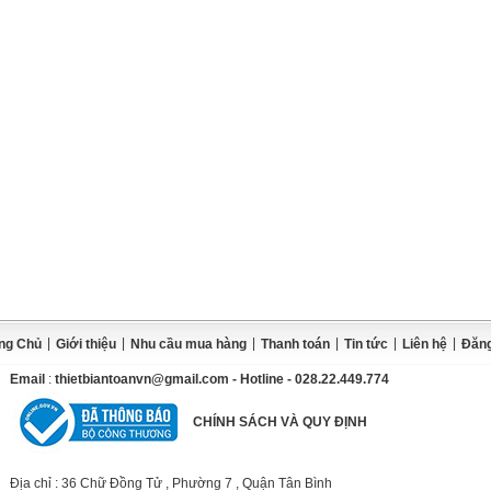
|
|
|
|
|
|
ng Chủ
Giới thiệu
Nhu cầu mua hàng
Thanh toán
Tin tức
Liên hệ
Đăng
Email
:
thietbiantoanvn@gmail.com
- Hotline - 028.22.449.774
CHÍNH SÁCH VÀ QUY ĐỊNH
Địa chỉ
: 36 Chữ Đồng Tử , Phường 7 , Quận Tân Bình