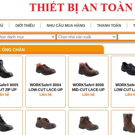
HỦ
GIỚI THIỆU
NHU CẦU MUA HÀNG
THANH TOÁN
- ỐNG CHÂN
afe® 8005
WORKSafe® 8004
WORKSafe® 8006
WORKSafe
UT ZIP UP
LOW-CUT LACE-UP
MID-CUT LACE-UP
LOW-CUT L
S (S1P)
iên hệ
SHOES (S1P)
Liên hệ
ANKLE BOOTS (S1P)
Liên hệ
SHOES (
Liên 