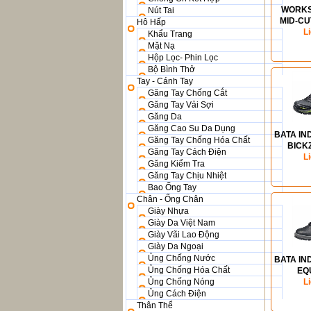
WORKS
Nút Tai
MID-CU
Hô Hấp
SHOE
L
Khẩu Trang
Mặt Nạ
Hộp Lọc- Phin Lọc
Bộ Bình Thở
Tay - Cánh Tay
Găng Tay Chống Cắt
Găng Tay Vải Sợi
Găng Da
Găng Cao Su Da Dụng
BATA IN
Găng Tay Chống Hóa Chất
BICKZ
Găng Tay Cách Điện
L
Găng Kiểm Tra
Găng Tay Chịu Nhiệt
Bao Ống Tay
Chân - Ống Chân
Giày Nhựa
Giày Da Việt Nam
Giày Vãi Lao Động
Giày Da Ngoại
Ủng Chống Nước
BATA IN
Ủng Chống Hóa Chất
EQ
Ủng Chống Nóng
BARBA
L
Ủng Cách Điện
Thân Thể