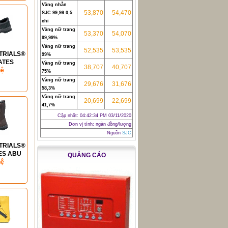
Vàng nhẫn
53,870
54,470
SJC 99,99 0,5
chỉ
Vàng nữ trang
53,370
54,070
99,99%
Vàng nữ trang
52,535
53,535
TRIALS®
99%
ATES
Vàng nữ trang
38,707
40,707
1P) BATA
hệ
75%
Vàng nữ trang
29,676
31,676
58,3%
Vàng nữ trang
20,699
22,699
41,7%
Cập nhật:
04:42:34 PM 03/11/2020
Đơn vị tính: ngàn đồng/lượng
Nguồn
SJC
TRIALS®
S ABU
QUẢNG CÁO
S1P)
hệ