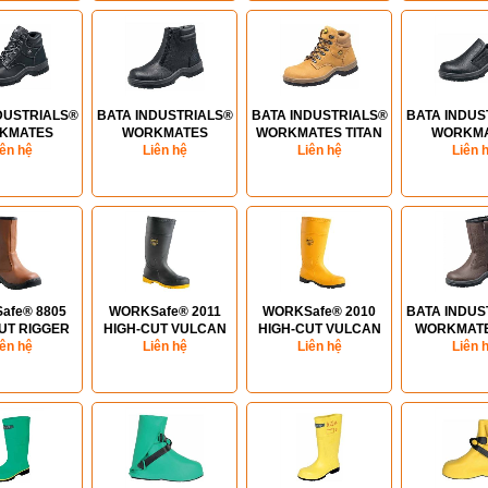
DUSTRIALS®
BATA INDUSTRIALS®
BATA INDUSTRIALS®
BATA INDUS
KMATES
WORKMATES
WORKMATES TITAN
WORKM
HOLM (S3)
iên hệ
JURONG (S1P)
Liên hệ
Liên hệ
(S3)
RAFFLES (S
Liên 
afe® 8805
WORKSafe® 2011
WORKSafe® 2010
BATA INDUS
UT RIGGER
HIGH-CUT VULCAN
HIGH-CUT VULCAN
WORKMATE
TS (S3)
iên hệ
BOOTS (S5)
Liên hệ
BOOTS (S4)
Liên hệ
DHABI (
Liên 