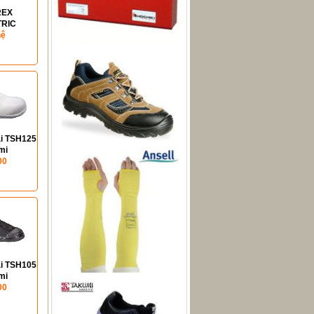
REX
TRIC
OTS
hệ
i TSH125
mi
00
i TSH105
mi
00