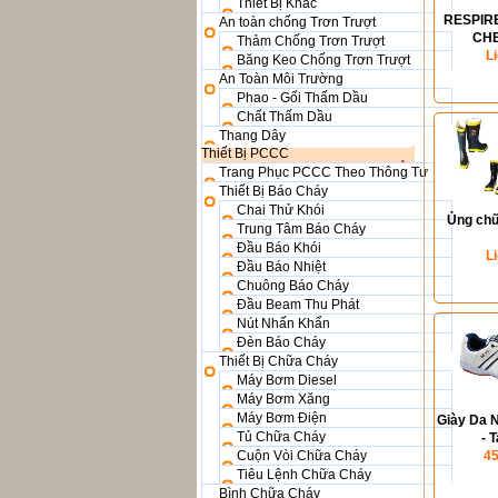
Thiết Bị Khác
RESPIR
An toàn chống Trơn Trượt
CH
Thảm Chống Trơn Trượt
PROTEC
L
Băng Keo Chống Trơn Trượt
An Toàn Môi Trường
Phao - Gối Thấm Dầu
Chất Thấm Dầu
Thang Dây
Thiết Bị PCCC
Trang Phục PCCC Theo Thông Tư
Thiết Bị Báo Cháy
Chai Thử Khói
Ủng chữ
Trung Tâm Báo Cháy
Đầu Báo Khói
L
Đầu Báo Nhiệt
Chuông Báo Cháy
Đầu Beam Thu Phát
Nút Nhấn Khẩn
Đèn Báo Cháy
Thiết Bị Chữa Cháy
Máy Bơm Diesel
Máy Bơm Xăng
Máy Bơm Điện
Giày Da 
Tủ Chữa Cháy
- 
Cuộn Vòi Chữa Cháy
45
Tiêu Lệnh Chữa Cháy
Bình Chữa Cháy