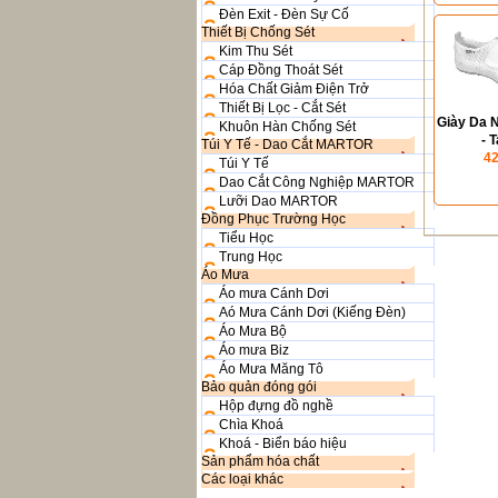
Đèn Exit - Đèn Sự Cố
Thiết Bị Chống Sét
Kim Thu Sét
Cáp Đồng Thoát Sét
Hóa Chất Giảm Điện Trở
Thiết Bị Lọc - Cắt Sét
Giày Da 
Khuôn Hàn Chống Sét
- 
Túi Y Tế - Dao Cắt MARTOR
42
Túi Y Tế
Dao Cắt Công Nghiệp MARTOR
Lưỡi Dao MARTOR
Đồng Phục Trường Học
Tiểu Học
Trung Học
Áo Mưa
Áo mưa Cánh Dơi
Aó Mưa Cánh Dơi (Kiếng Đèn)
Áo Mưa Bộ
Áo mưa Biz
Áo Mưa Măng Tô
Bảo quản đóng gói
Hộp đựng đồ nghề
Chìa Khoá
Khoá - Biển báo hiệu
Sản phẩm hóa chất
Các loại khác