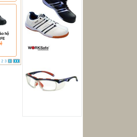
ảo hộ
FE
hệ
2
3