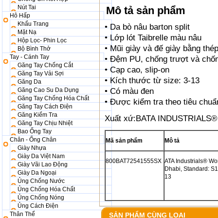
Nút Tai
Mô tả sản phẩm
Hô Hấp
Khẩu Trang
• Da bò nâu barton split
Mặt Nạ
• Lớp lót Taibrelle màu nâu
Hộp Lọc- Phin Lọc
• Mũi giày và đế giày bằng thé
Bộ Bình Thở
Tay - Cánh Tay
• Đệm PU, chống trượt và chố
Găng Tay Chống Cắt
• Cạp cao, slip-on
Găng Tay Vải Sợi
• Kích thước từ size: 3-13
Găng Da
Găng Cao Su Da Dụng
• Có màu đen
Găng Tay Chống Hóa Chất
• Được kiểm tra theo tiêu ch
Găng Tay Cách Điện
Găng Kiểm Tra
Xuất xứ:BATA INDUSTRIALS
Găng Tay Chịu Nhiệt
Bao Ống Tay
Chân - Ống Chân
Mã sản phẩm
Mô tả
Giày Nhựa
Giày Da Việt Nam
800BAT72541555SX
ATA Industrials® W
Giày Vãi Lao Động
Dhabi, Standard: S1P
Giày Da Ngoại
13
Ủng Chống Nước
Ủng Chống Hóa Chất
Ủng Chống Nóng
Ủng Cách Điện
Thân Thể
SẢN PHẨM CÙNG LOẠI