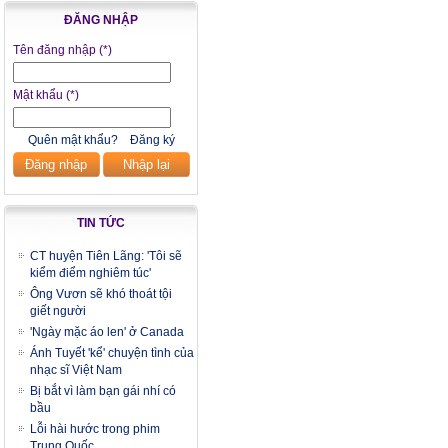
ĐĂNG NHẬP
Tên đăng nhập
(*)
Mật khẩu
(*)
Quên mật khẩu?
Đăng ký
Đăng nhập
Nhập lại
TIN TỨC
CT huyện Tiên Lãng: 'Tôi sẽ
kiểm điểm nghiêm túc'
Ông Vươn sẽ khó thoát tội
giết người
'Ngày mặc áo len' ở Canada
Ánh Tuyết 'kể' chuyện tình của
nhạc sĩ Việt Nam
Bị bắt vì làm bạn gái nhí có
bầu
Lỗi hài hước trong phim
Trung Quốc