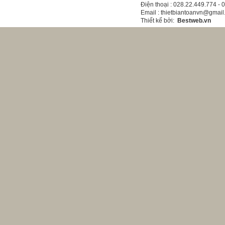
Điện thoại
: 028.22.449.774 -
Email
: thietbiantoanvn@gmai
Thiết kế bởi
:
Bestweb.vn