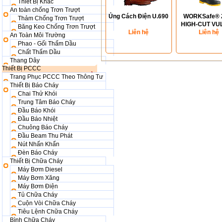
Thiết Bị Khác
An toàn chống Trơn Trượt
Ủng Cách Điện U.690
WORKSafe® 
Thảm Chống Trơn Trượt
HIGH-CUT V
Băng Keo Chống Trơn Trượt
Liên hệ
BOOTS (S
Liên hệ
An Toàn Môi Trường
Phao - Gối Thấm Dầu
Chất Thấm Dầu
Thang Dây
Thiết Bị PCCC
Trang Phục PCCC Theo Thông Tư
Thiết Bị Báo Cháy
Chai Thử Khói
Trung Tâm Báo Cháy
Đầu Báo Khói
Đầu Báo Nhiệt
Chuông Báo Cháy
Đầu Beam Thu Phát
Nút Nhấn Khẩn
Đèn Báo Cháy
Thiết Bị Chữa Cháy
Máy Bơm Diesel
Máy Bơm Xăng
Máy Bơm Điện
Tủ Chữa Cháy
Cuộn Vòi Chữa Cháy
Tiêu Lệnh Chữa Cháy
Bình Chữa Cháy