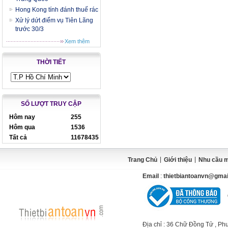
Hong Kong tính đánh thuế rác
Xử lý dứt điểm vụ Tiên Lãng
trước 30/3
Xem thêm
THỜI TIẾT
SỐ LƯỢT TRUY CẬP
Hôm nay
255
Hôm qua
1536
Tất cả
11678435
|
|
Trang Chủ
Giới thiệu
Nhu cầu 
Email
:
thietbiantoanvn@gma
Địa chỉ
: 36 Chữ Đồng Tử , Ph