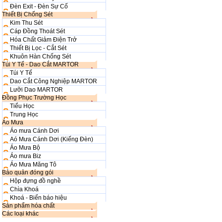
Đèn Exit - Đèn Sự Cố
Thiết Bị Chống Sét
Kim Thu Sét
Cáp Đồng Thoát Sét
Hóa Chất Giảm Điện Trở
Thiết Bị Lọc - Cắt Sét
Khuôn Hàn Chống Sét
Túi Y Tế - Dao Cắt MARTOR
Túi Y Tế
Dao Cắt Công Nghiệp MARTOR
Lưỡi Dao MARTOR
Đồng Phục Trường Học
Tiểu Học
Trung Học
Áo Mưa
Áo mưa Cánh Dơi
Aó Mưa Cánh Dơi (Kiếng Đèn)
Áo Mưa Bộ
Áo mưa Biz
Áo Mưa Măng Tô
Bảo quản đóng gói
Hộp đựng đồ nghề
Chìa Khoá
Khoá - Biển báo hiệu
Sản phẩm hóa chất
Các loại khác