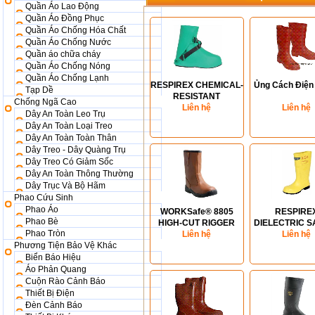
Quần Áo Lao Động
Quần Áo Đồng Phục
Quần Áo Chống Hóa Chất
Quần Áo Chống Nước
Quần áo chữa cháy
Quần Áo Chống Nóng
Quần Áo Chống Lạnh
RESPIREX CHEMICAL-
Ủng Cách Điện
Tạp Dề
RESISTANT
Chống Ngã Cao
OVERBOOTS
Liên hệ
Liên hệ
Dây An Toàn Leo Trụ
Dây An Toàn Loại Treo
Dây An Toàn Toàn Thân
Dây Treo - Dây Quàng Trụ
Dây Treo Có Giảm Sốc
Dây An Toàn Thông Thường
Dây Trục Và Bộ Hãm
Phao Cứu Sinh
Phao Áo
WORKSafe® 8805
RESPIRE
Phao Bè
HIGH-CUT RIGGER
DIELECTRIC S
Phao Tròn
BOOTS (S3)
Liên hệ
BOOTS
Liên hệ
Phương Tiện Bảo Vệ Khác
Biển Báo Hiệu
Áo Phản Quang
Cuộn Rào Cảnh Báo
Thiết Bị Điện
Đèn Cảnh Báo