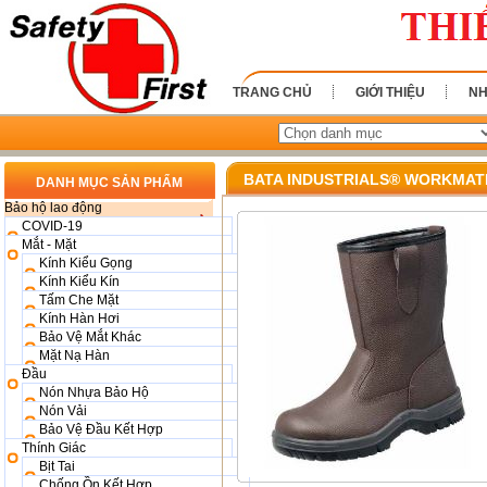
TRANG CHỦ
GIỚI THIỆU
NH
BATA INDUSTRIALS® WORKMATE
DANH MỤC SẢN PHẨM
Bảo hộ lao động
COVID-19
Mắt - Mặt
Kính Kiểu Gọng
Kính Kiểu Kín
Tấm Che Mặt
Kính Hàn Hơi
Bảo Vệ Mắt Khác
Mặt Nạ Hàn
Đầu
Nón Nhựa Bảo Hộ
Nón Vải
Bảo Vệ Đầu Kết Hợp
Thính Giác
Bịt Tai
Chống Ồn Kết Hợp