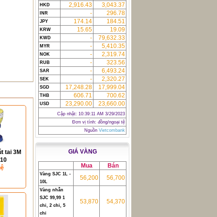
2,916.43
3,043.37
HKD
-
296.78
INR
174.14
184.51
JPY
15.65
19.09
KRW
-
79,632.33
KWD
-
5,410.35
MYR
-
2,319.74
NOK
-
323.56
RUB
-
6,493.24
SAR
-
2,320.27
SEK
17,248.28
17,999.04
SGD
606.71
700.62
THB
23,290.00
23,660.00
USD
Cập nhật:
10:39:11 AM 3/29/2023
Đơn vị tính: đồng/ngoại tệ
Nguồn
Vietcombank
GIÁ VÀNG
t tai 3M
010
Mua
Bán
hệ
Vàng SJC 1L -
56,200
56,700
10L
Vàng nhẫn
SJC 99,99 1
53,870
54,370
chỉ, 2 chỉ, 5
chỉ