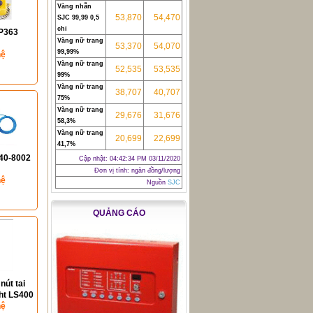
Vàng nhẫn
53,870
54,470
SJC 99,99 0,5
chỉ
NP363
Vàng nữ trang
53,370
54,070
99,99%
hệ
Vàng nữ trang
52,535
53,535
99%
Vàng nữ trang
38,707
40,707
75%
Vàng nữ trang
29,676
31,676
58,3%
Vàng nữ trang
20,699
22,699
41,7%
340-8002
Cập nhật:
04:42:34 PM 03/11/2020
Đơn vị tính: ngàn đồng/lượng
hệ
Nguồn
SJC
QUẢNG CÁO
nút tai
ht LS400
hệ