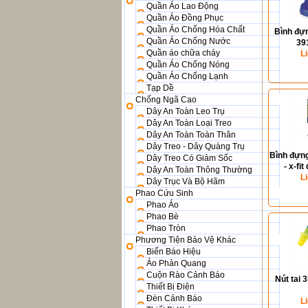
Quần Áo Lao Động
Quần Áo Đồng Phục
Quần Áo Chống Hóa Chất
Bình đựn
Quần Áo Chống Nước
39
Quần áo chữa cháy
L
Quần Áo Chống Nóng
Quần Áo Chống Lạnh
Tạp Dề
Chống Ngã Cao
Dây An Toàn Leo Trụ
Dây An Toàn Loại Treo
Dây An Toàn Toàn Thân
Dây Treo - Dây Quàng Trụ
Bình đựng
Dây Treo Có Giảm Sốc
- x-fi
Dây An Toàn Thông Thường
21
L
Dây Trục Và Bộ Hãm
Phao Cứu Sinh
Phao Áo
Phao Bè
Phao Tròn
Phương Tiện Bảo Vệ Khác
Biển Báo Hiệu
Áo Phản Quang
Cuộn Rào Cảnh Báo
Nút tai 
Thiết Bị Điện
Đèn Cảnh Báo
L