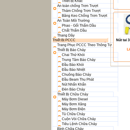
Thiết Bị Khác
An toàn chống Trơn Trượt
Thảm Chống Trơn Trượt
Băng Keo Chống Trơn Trượt
An Toàn Môi Trường
Phao - Gối Thấm Dầu
Chất Thấm Dầu
Thang Dây
Thiết Bị PCCC
Nút tai 
Trang Phục PCCC Theo Thông Tư
L
Thiết Bị Báo Cháy
Chai Thử Khói
Trung Tâm Báo Cháy
Đầu Báo Khói
Đầu Báo Nhiệt
Chuông Báo Cháy
Đầu Beam Thu Phát
Nút Nhấn Khẩn
Đèn Báo Cháy
Thiết Bị Chữa Cháy
Máy Bơm Diesel
Máy Bơm Xăng
Máy Bơm Điện
Tủ Chữa Cháy
Cuộn Vòi Chữa Cháy
Tiêu Lệnh Chữa Cháy
Bình Chữa Cháy