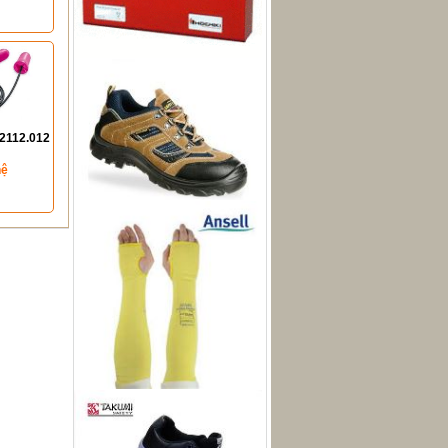
 2112.012
hệ