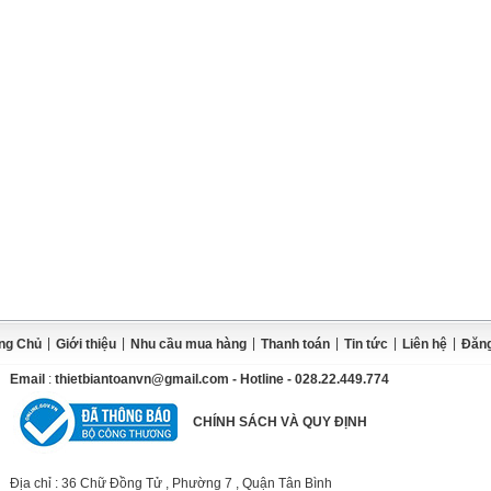
|
|
|
|
|
|
ng Chủ
Giới thiệu
Nhu cầu mua hàng
Thanh toán
Tin tức
Liên hệ
Đăng
Email
:
thietbiantoanvn@gmail.com
- Hotline - 028.22.449.774
CHÍNH SÁCH VÀ QUY ĐỊNH
Địa chỉ
: 36 Chữ Đồng Tử , Phường 7 , Quận Tân Bình