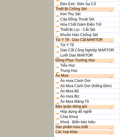
Đèn Exit - Đèn Sự Cố
Thiết Bị Chống Sét
Kim Thu Sét
Cáp Đồng Thoát Sét
Hóa Chất Giảm Điện Trở
Thiết Bị Lọc - Cắt Sét
Khuôn Hàn Chống Sét
Túi Y Tế - Dao Cắt MARTOR
Túi Y Tế
Dao Cắt Công Nghiệp MARTOR
Lưỡi Dao MARTOR
Đồng Phục Trường Học
Tiểu Học
Trung Học
Áo Mưa
Áo mưa Cánh Dơi
Aó Mưa Cánh Dơi (Kiếng Đèn)
Áo Mưa Bộ
Áo mưa Biz
Áo Mưa Măng Tô
Bảo quản đóng gói
Hộp đựng đồ nghề
Chìa Khoá
Khoá - Biển báo hiệu
Sản phẩm hóa chất
Các loại khác