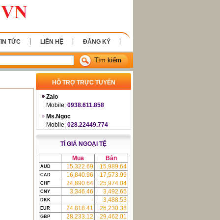
TIN TỨC
LIÊN HỆ
ĐĂNG KÝ
Tìm kiếm
HỖ TRỢ TRỰC TUYẾN
Zalo
Mobile:
0938.611.858
Ms.Ngoc
Mobile:
028.22449.774
TỈ GIÁ NGOẠI TỆ
Mua
Bán
15,322.69
15,989.64
AUD
16,840.96
17,573.99
CAD
24,890.64
25,974.04
CHF
3,346.46
3,492.65
CNY
-
3,488.53
DKK
24,818.41
26,230.38
EUR
28,233.12
29,462.01
GBP