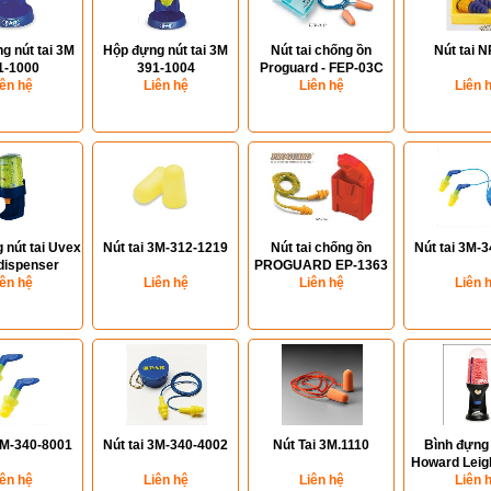
g nút tai 3M
Hộp đựng nút tai 3M
Nút tai chống ồn
Nút tai 
1-1000
391-1004
Proguard - FEP-03C
iên hệ
Liên hệ
Liên hệ
Liên 
 nút tai Uvex
Nút tai 3M-312-1219
Nút tai chống ồn
Nút tai 3M-
t dispenser
PROGUARD EP-1363
12.000
iên hệ
Liên hệ
Liên hệ
Liên 
3M-340-8001
Nút tai 3M-340-4002
Nút Tai 3M.1110
Bình đựng 
Howard Leig
iên hệ
Liên hệ
Liên hệ
Liên 