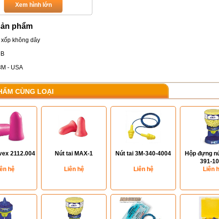
Xem hình lớn
sản phẩm
t xốp không dây
dB
 3M - USA
HẨM CÙNG LOẠI
vex 2112.004
Nút tai MAX-1
Nút tai 3M-340-4004
Hộp đựng nú
391-1
iên hệ
Liên hệ
Liên hệ
Liên 