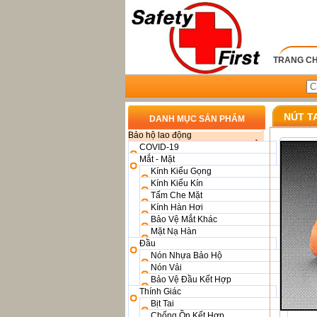
TRANG C
NÚT TA
DANH MỤC SẢN PHẨM
Bảo hộ lao động
COVID-19
Mắt - Mặt
Kính Kiểu Gọng
Kính Kiểu Kín
Tấm Che Mặt
Kính Hàn Hơi
Bảo Vệ Mắt Khác
Mặt Nạ Hàn
Đầu
Nón Nhựa Bảo Hộ
Nón Vải
Bảo Vệ Đầu Kết Hợp
Thính Giác
Bịt Tai
Chống Ồn Kết Hợp