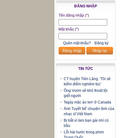
ĐĂNG NHẬP
Tên đăng nhập
(*)
Mật khẩu
(*)
Quên mật khẩu?
Đăng ký
Đăng nhập
Nhập lại
TIN TỨC
CT huyện Tiên Lãng: 'Tôi sẽ
kiểm điểm nghiêm túc'
Ông Vươn sẽ khó thoát tội
giết người
'Ngày mặc áo len' ở Canada
Ánh Tuyết 'kể' chuyện tình của
nhạc sĩ Việt Nam
Bị bắt vì làm bạn gái nhí có
bầu
Lỗi hài hước trong phim
Trung Quốc