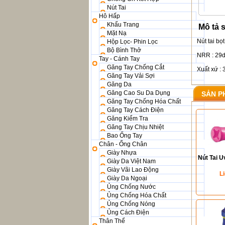
Nút Tai
Hô Hấp
Khẩu Trang
Mô tả 
Mặt Nạ
Nút tai bọ
Hộp Lọc- Phin Lọc
Bộ Bình Thở
NRR : 29
Tay - Cánh Tay
Găng Tay Chống Cắt
Xuất xứ :
Găng Tay Vải Sợi
Găng Da
Găng Cao Su Da Dụng
SẢN P
Găng Tay Chống Hóa Chất
Găng Tay Cách Điện
Găng Kiểm Tra
Găng Tay Chịu Nhiệt
Bao Ống Tay
Chân - Ống Chân
Giày Nhựa
Nút Tai U
Giày Da Việt Nam
Giày Vãi Lao Động
L
Giày Da Ngoại
Ủng Chống Nước
Ủng Chống Hóa Chất
Ủng Chống Nóng
Ủng Cách Điện
Thân Thể