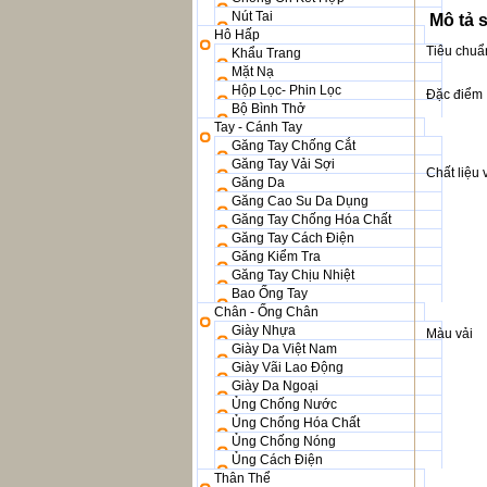
Nút Tai
Mô tả 
Hô Hấp
Tiêu chuẩ
Khẩu Trang
Mặt Nạ
Hộp Lọc- Phin Lọc
Đặc điểm
Bộ Bình Thở
Tay - Cánh Tay
Găng Tay Chống Cắt
Găng Tay Vải Sợi
Chất liệu 
Găng Da
Găng Cao Su Da Dụng
Găng Tay Chống Hóa Chất
Găng Tay Cách Điện
Găng Kiểm Tra
Găng Tay Chịu Nhiệt
Bao Ống Tay
Chân - Ống Chân
Giày Nhựa
Màu vải
Giày Da Việt Nam
Giày Vãi Lao Động
Giày Da Ngoại
Ủng Chống Nước
Ủng Chống Hóa Chất
Ủng Chống Nóng
Ủng Cách Điện
Thân Thể