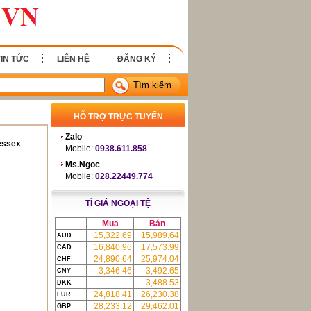
TIN TỨC
LIÊN HỆ
ĐĂNG KÝ
Tìm kiếm
HỖ TRỢ TRỰC TUYẾN
Zalo
essex
Mobile:
0938.611.858
Ms.Ngoc
Mobile:
028.22449.774
TỈ GIÁ NGOẠI TỆ
Mua
Bán
15,322.69
15,989.64
AUD
16,840.96
17,573.99
CAD
24,890.64
25,974.04
CHF
3,346.46
3,492.65
CNY
-
3,488.53
DKK
24,818.41
26,230.38
EUR
28,233.12
29,462.01
GBP