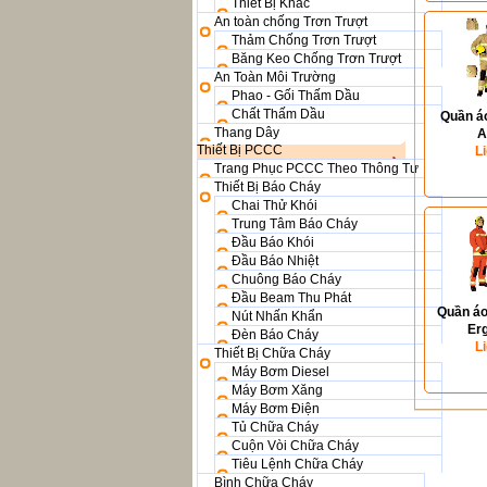
Thiết Bị Khác
An toàn chống Trơn Trượt
Thảm Chống Trơn Trượt
Băng Keo Chống Trơn Trượt
An Toàn Môi Trường
Phao - Gối Thấm Dầu
Chất Thấm Dầu
Quần á
Thang Dây
A
Thiết Bị PCCC
L
Trang Phục PCCC Theo Thông Tư
Thiết Bị Báo Cháy
Chai Thử Khói
Trung Tâm Báo Cháy
Đầu Báo Khói
Đầu Báo Nhiệt
Chuông Báo Cháy
Đầu Beam Thu Phát
Quần áo
Nút Nhấn Khẩn
Er
Đèn Báo Cháy
L
Thiết Bị Chữa Cháy
Máy Bơm Diesel
Máy Bơm Xăng
Máy Bơm Điện
Tủ Chữa Cháy
Cuộn Vòi Chữa Cháy
Tiêu Lệnh Chữa Cháy
Bình Chữa Cháy