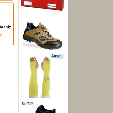
ữa cháy
g
hệ