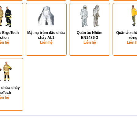
o ErgoTech
Mặt nạ trùm đầu chữa
Quần áo Nhôm
Quần áo ch
ction
cháy AL1
EN1486-3
rừn
iên hệ
Liên hệ
Liên hệ
Liên 
 chữa cháy
goTech
iên hệ