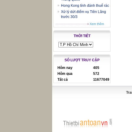
Hong Kong tính đánh thuế rác
Xử lý dứt điểm vụ Tiên Lãng
trước 30/3
Xem thêm
THỜI TIẾT
SỐ LƯỢT TRUY CẬP
Hôm nay
405
Hôm qua
572
Tất cả
11677049
Tra