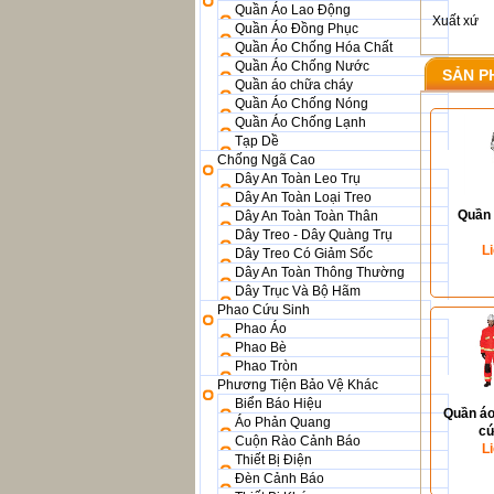
Quần Áo Lao Động
Xuất xứ
Quần Áo Đồng Phục
Quần Áo Chống Hóa Chất
Quần Áo Chống Nước
SẢN P
Quần áo chữa cháy
Quần Áo Chống Nóng
Quần Áo Chống Lạnh
Tạp Dề
Chống Ngã Cao
Dây An Toàn Leo Trụ
Dây An Toàn Loại Treo
Quần
Dây An Toàn Toàn Thân
Dây Treo - Dây Quàng Trụ
L
Dây Treo Có Giảm Sốc
Dây An Toàn Thông Thường
Dây Trục Và Bộ Hãm
Phao Cứu Sinh
Phao Áo
Phao Bè
Phao Tròn
Phương Tiện Bảo Vệ Khác
Biển Báo Hiệu
Quần áo
Áo Phản Quang
cứ
Cuộn Rào Cảnh Báo
L
Thiết Bị Điện
Đèn Cảnh Báo