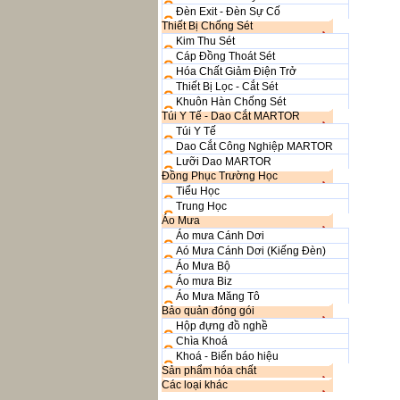
Đèn Exit - Đèn Sự Cố
Thiết Bị Chống Sét
Kim Thu Sét
Cáp Đồng Thoát Sét
Hóa Chất Giảm Điện Trở
Thiết Bị Lọc - Cắt Sét
Khuôn Hàn Chống Sét
Túi Y Tế - Dao Cắt MARTOR
Túi Y Tế
Dao Cắt Công Nghiệp MARTOR
Lưỡi Dao MARTOR
Đồng Phục Trường Học
Tiểu Học
Trung Học
Áo Mưa
Áo mưa Cánh Dơi
Aó Mưa Cánh Dơi (Kiếng Đèn)
Áo Mưa Bộ
Áo mưa Biz
Áo Mưa Măng Tô
Bảo quản đóng gói
Hộp đựng đồ nghề
Chìa Khoá
Khoá - Biển báo hiệu
Sản phẩm hóa chất
Các loại khác