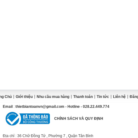
|
|
|
|
|
|
ng Chủ
Giới thiệu
Nhu cầu mua hàng
Thanh toán
Tin tức
Liên hệ
Đăng
Email
:
thietbiantoanvn@gmail.com
- Hotline - 028.22.449.774
CHÍNH SÁCH VÀ QUY ĐỊNH
Địa chỉ
: 36 Chữ Đồng Tử , Phường 7 , Quận Tân Bình