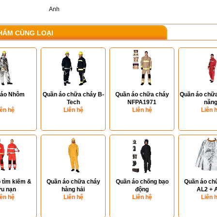
Anh
HẨM CÙNG LOẠI
 áo Nhôm
Quần áo chữa cháy B-
Quần áo chữa cháy
Quần áo chữa
Tech
NFPA1971
năn
iên hệ
Liên hệ
Liên hệ
Liên 
 tìm kiếm &
Quần áo chữa cháy
Quần áo chống bạo
Quần áo ch
u nạn
hàng hải
động
AL2 + 
iên hệ
Liên hệ
Liên hệ
Liên 