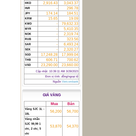
2,916.43
3,043.37
HKD
-
296.78
INR
174.14
184.51
JPY
15.65
19.09
KRW
-
79,632.33
KWD
-
5,410.35
MYR
-
2,319.74
NOK
-
323.56
RUB
-
6,493.24
SAR
-
2,320.27
SEK
17,248.28
17,999.04
SGD
606.71
700.62
THB
23,290.00
23,660.00
USD
Cập nhật:
10:39:11 AM 3/29/2023
Đơn vị tính: đồng/ngoại tệ
Nguồn
Vietcombank
GIÁ VÀNG
Mua
Bán
Vàng SJC 1L -
56,200
56,700
10L
Vàng nhẫn
SJC 99,99 1
53,870
54,370
chỉ, 2 chỉ, 5
chỉ