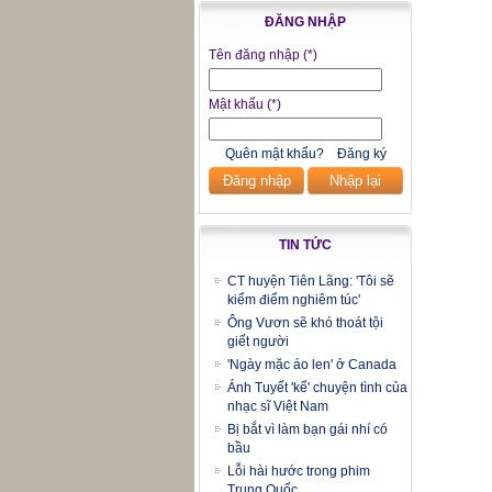
ĐĂNG NHẬP
Tên đăng nhập
(*)
Mật khẩu
(*)
Quên mật khẩu?
Đăng ký
Đăng nhập
Nhập lại
TIN TỨC
CT huyện Tiên Lãng: 'Tôi sẽ
kiểm điểm nghiêm túc'
Ông Vươn sẽ khó thoát tội
giết người
'Ngày mặc áo len' ở Canada
Ánh Tuyết 'kể' chuyện tình của
nhạc sĩ Việt Nam
Bị bắt vì làm bạn gái nhí có
bầu
Lỗi hài hước trong phim
Trung Quốc