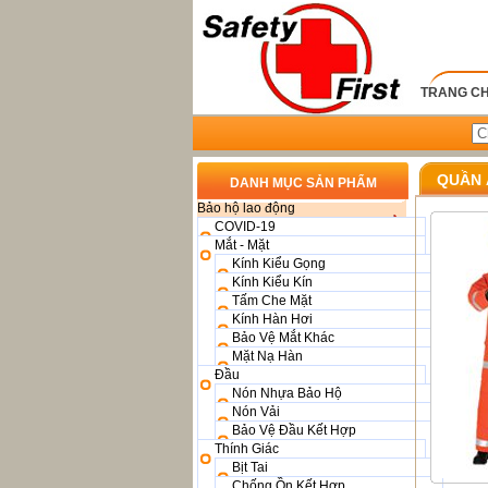
TRANG C
QUẦN 
DANH MỤC SẢN PHẨM
Bảo hộ lao động
COVID-19
Mắt - Mặt
Kính Kiểu Gọng
Kính Kiểu Kín
Tấm Che Mặt
Kính Hàn Hơi
Bảo Vệ Mắt Khác
Mặt Nạ Hàn
Đầu
Nón Nhựa Bảo Hộ
Nón Vải
Bảo Vệ Đầu Kết Hợp
Thính Giác
Bịt Tai
Chống Ồn Kết Hợp