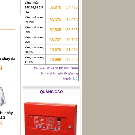
Vàng nhẫn
53,870
54,470
SJC 99,99 0,5
chỉ
Vàng nữ trang
53,370
54,070
99,99%
Vàng nữ trang
52,535
53,535
99%
Vàng nữ trang
38,707
40,707
75%
Vàng nữ trang
29,676
31,676
58,3%
Vàng nữ trang
 cháy đa
20,699
22,699
41,7%
g
hệ
Cập nhật:
04:42:34 PM 03/11/2020
Đơn vị tính: ngàn đồng/lượng
Nguồn
SJC
QUẢNG CÁO
ữa cháy
AL3
hệ