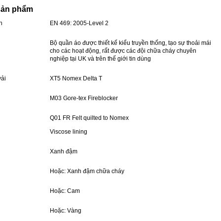
sản phẩm
n
EN 469: 2005-Level 2
Bộ quần áo được thiết kế kiểu truyền thống, tạo sự thoải mái
cho các hoạt động, rất được các đội chữa cháy chuyên
nghiệp tại UK và trên thế giới tin dùng
vải
XT5 Nomex Delta T
M03 Gore-tex Fireblocker
Q01 FR Felt quilted to Nomex
Viscose lining
Xanh đậm
Hoặc: Xanh đậm chữa cháy
Hoặc: Cam
Hoặc: Vàng