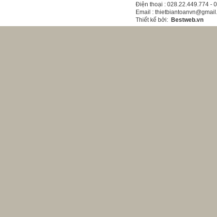
Điện thoại
: 028.22.449.774 -
Email
: thietbiantoanvn@gmai
Thiết kế bởi
:
Bestweb.vn