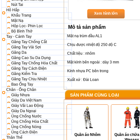
Nút Tai
Hô Hấp
Xem hình lớn
Khẩu Trang
Mặt Nạ
Hộp Lọc- Phin Lọc
Mô tả sản phẩm
Bộ Bình Thở
Mặt nạ trùm đầu AL1
Tay - Cánh Tay
Găng Tay Chống Cắt
Chịu được nhiệt độ 250 độ C
Găng Tay Vải Sợi
Găng Da
Chất liệu : nhôm
Găng Cao Su Da Dụng
Mặt kính bên ngoài : dày 3 mm
Găng Tay Chống Hóa Chất
Găng Tay Cách Điện
Kính nhựa PC bên trong
Găng Kiểm Tra
Găng Tay Chịu Nhiệt
Xuất xứ : Đài Loan
Bao Ống Tay
Chân - Ống Chân
SẢN PHẨM CÙNG LOẠI
Giày Nhựa
Giày Da Việt Nam
Giày Vãi Lao Động
Giày Da Ngoại
Ủng Chống Nước
Ủng Chống Hóa Chất
Ủng Chống Nóng
Ủng Cách Điện
Quần áo Nhôm
Quần áo chữa
Thân Thể
Wessex