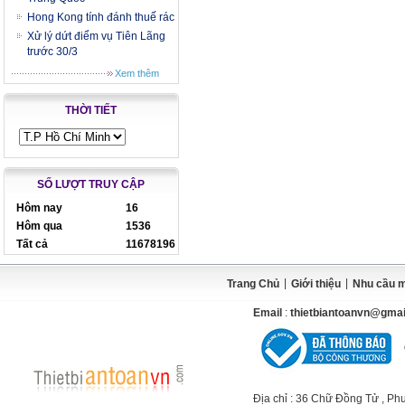
Hong Kong tính đánh thuế rác
Xử lý dứt điểm vụ Tiên Lãng
trước 30/3
Xem thêm
THỜI TIẾT
SỐ LƯỢT TRUY CẬP
Hôm nay
16
Hôm qua
1536
Tất cả
11678196
|
|
Trang Chủ
Giới thiệu
Nhu cầu 
Email
:
thietbiantoanvn@gma
Địa chỉ
: 36 Chữ Đồng Tử , Ph