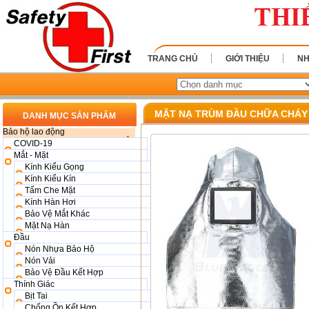
TRANG CHỦ
GIỚI THIỆU
NH
MẶT NẠ TRÙM ĐẦU CHỮA CHÁY
DANH MỤC SẢN PHẨM
Bảo hộ lao động
COVID-19
Mắt - Mặt
Kính Kiểu Gọng
Kính Kiểu Kín
Tấm Che Mặt
Kính Hàn Hơi
Bảo Vệ Mắt Khác
Mặt Nạ Hàn
Đầu
Nón Nhựa Bảo Hộ
Nón Vải
Bảo Vệ Đầu Kết Hợp
Thính Giác
Bịt Tai
Chống Ồn Kết Hợp