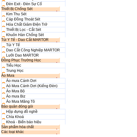
Đèn Exit - Đèn Sự Cố
Thiết Bị Chống Sét
Kim Thu Sét
Cáp Đồng Thoát Sét
Hóa Chất Giảm Điện Trở
Thiết Bị Lọc - Cắt Sét
Khuôn Hàn Chống Sét
Túi Y Tế - Dao Cắt MARTOR
Túi Y Tế
Dao Cắt Công Nghiệp MARTOR
Lưỡi Dao MARTOR
Đồng Phục Trường Học
Tiểu Học
Trung Học
Áo Mưa
Áo mưa Cánh Dơi
Aó Mưa Cánh Dơi (Kiếng Đèn)
Áo Mưa Bộ
Áo mưa Biz
Áo Mưa Măng Tô
Bảo quản đóng gói
Hộp đựng đồ nghề
Chìa Khoá
Khoá - Biển báo hiệu
Sản phẩm hóa chất
Các loại khác