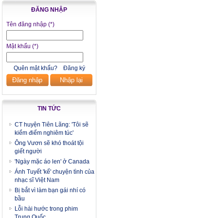
ĐĂNG NHẬP
Tên đăng nhập
(*)
Mật khẩu
(*)
Quên mật khẩu?
Đăng ký
Đăng nhập
Nhập lại
TIN TỨC
CT huyện Tiên Lãng: 'Tôi sẽ
kiểm điểm nghiêm túc'
Ông Vươn sẽ khó thoát tội
giết người
'Ngày mặc áo len' ở Canada
Ánh Tuyết 'kể' chuyện tình của
nhạc sĩ Việt Nam
Bị bắt vì làm bạn gái nhí có
bầu
Lỗi hài hước trong phim
Trung Quốc