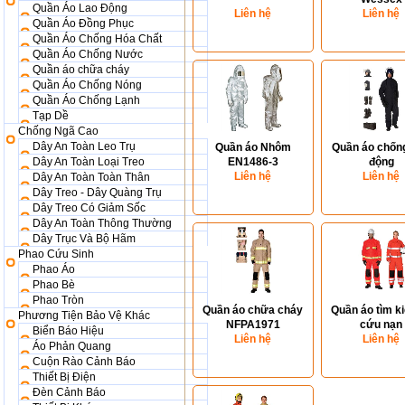
Quần Áo Lao Động
Liên hệ
Liên hệ
Quần Áo Đồng Phục
Quần Áo Chống Hóa Chất
Quần Áo Chống Nước
Quần áo chữa cháy
Quần Áo Chống Nóng
Quần Áo Chống Lạnh
Tạp Dề
Chống Ngã Cao
Dây An Toàn Leo Trụ
Quần áo Nhôm
Quần áo chốn
Dây An Toàn Loại Treo
EN1486-3
động
Liên hệ
Liên hệ
Dây An Toàn Toàn Thân
Dây Treo - Dây Quàng Trụ
Dây Treo Có Giảm Sốc
Dây An Toàn Thông Thường
Dây Trục Và Bộ Hãm
Phao Cứu Sinh
Phao Áo
Phao Bè
Phao Tròn
Quần áo chữa cháy
Quần áo tìm k
Phương Tiện Bảo Vệ Khác
NFPA1971
cứu nạn
Biển Báo Hiệu
Liên hệ
Liên hệ
Áo Phản Quang
Cuộn Rào Cảnh Báo
Thiết Bị Điện
Đèn Cảnh Báo