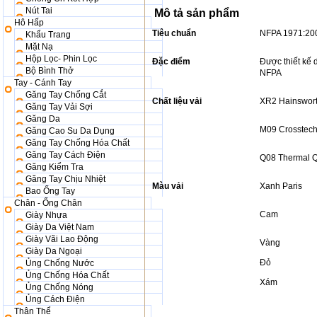
Nút Tai
Mô tả sản phẩm
Hô Hấp
Tiêu chuẩn
NFPA 1971:20
Khẩu Trang
Mặt Nạ
Hộp Lọc- Phin Lọc
Đặc điểm
Được thiết kế 
Bộ Bình Thở
NFPA
Tay - Cánh Tay
Găng Tay Chống Cắt
Chất liệu vải
XR2 Hainswor
Găng Tay Vải Sợi
Găng Da
M09 Crosstec
Găng Cao Su Da Dụng
Găng Tay Chống Hóa Chất
Găng Tay Cách Điện
Q08 Thermal Q
Găng Kiểm Tra
Găng Tay Chịu Nhiệt
Màu vải
Xanh Paris
Bao Ống Tay
Chân - Ống Chân
Cam
Giày Nhựa
Giày Da Việt Nam
Giày Vãi Lao Động
Vàng
Giày Da Ngoại
Đỏ
Ủng Chống Nước
Ủng Chống Hóa Chất
Xám
Ủng Chống Nóng
Ủng Cách Điện
Thân Thể