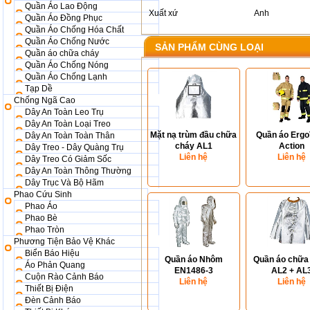
Quần Áo Lao Động
Xuất xứ
Anh
Quần Áo Đồng Phục
Quần Áo Chống Hóa Chất
Quần Áo Chống Nước
SẢN PHẨM CÙNG LOẠI
Quần áo chữa cháy
Quần Áo Chống Nóng
Quần Áo Chống Lạnh
Tạp Dề
Chống Ngã Cao
Dây An Toàn Leo Trụ
Dây An Toàn Loại Treo
Mặt nạ trùm đầu chữa
Quần áo Ergo
Dây An Toàn Toàn Thân
cháy AL1
Action
Dây Treo - Dây Quàng Trụ
Liên hệ
Liên hệ
Dây Treo Có Giảm Sốc
Dây An Toàn Thông Thường
Dây Trục Và Bộ Hãm
Phao Cứu Sinh
Phao Áo
Phao Bè
Phao Tròn
Phương Tiện Bảo Vệ Khác
Biển Báo Hiệu
Quần áo Nhôm
Quần áo chữa
Áo Phản Quang
EN1486-3
AL2 + AL
Cuộn Rào Cảnh Báo
Liên hệ
Liên hệ
Thiết Bị Điện
Đèn Cảnh Báo