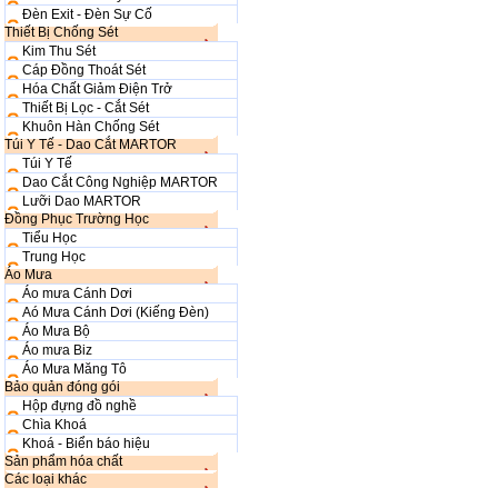
Đèn Exit - Đèn Sự Cố
Thiết Bị Chống Sét
Kim Thu Sét
Cáp Đồng Thoát Sét
Hóa Chất Giảm Điện Trở
Thiết Bị Lọc - Cắt Sét
Khuôn Hàn Chống Sét
Túi Y Tế - Dao Cắt MARTOR
Túi Y Tế
Dao Cắt Công Nghiệp MARTOR
Lưỡi Dao MARTOR
Đồng Phục Trường Học
Tiểu Học
Trung Học
Áo Mưa
Áo mưa Cánh Dơi
Aó Mưa Cánh Dơi (Kiếng Đèn)
Áo Mưa Bộ
Áo mưa Biz
Áo Mưa Măng Tô
Bảo quản đóng gói
Hộp đựng đồ nghề
Chìa Khoá
Khoá - Biển báo hiệu
Sản phẩm hóa chất
Các loại khác