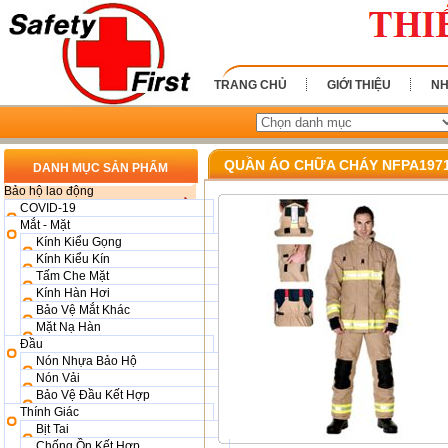
TRANG CHỦ
GIỚI THIỆU
NH
QUẦN ÁO CHỮA CHÁY NFPA197
DANH MỤC SẢN PHẨM
Bảo hộ lao động
COVID-19
Mắt - Mặt
Kính Kiểu Gọng
Kính Kiểu Kín
Tấm Che Mặt
Kính Hàn Hơi
Bảo Vệ Mắt Khác
Mặt Nạ Hàn
Đầu
Nón Nhựa Bảo Hộ
Nón Vải
Bảo Vệ Đầu Kết Hợp
Thính Giác
Bịt Tai
Chống Ồn Kết Hợp