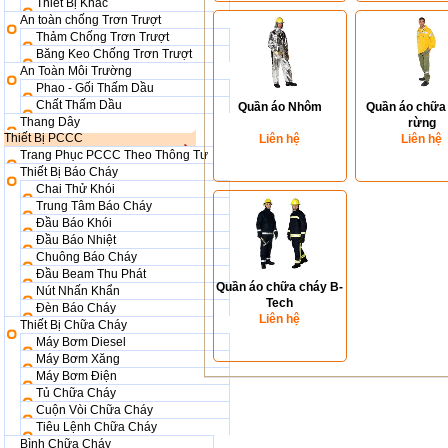
Thiết Bị Khác
An toàn chống Trơn Trượt
Thảm Chống Trơn Trượt
Băng Keo Chống Trơn Trượt
An Toàn Môi Trường
Phao - Gối Thấm Dầu
Chất Thấm Dầu
Quần áo Nhôm
Quần áo chữa
Thang Dây
rừng
Thiết Bị PCCC
Liên hệ
Liên hệ
Trang Phục PCCC Theo Thông Tư
Thiết Bị Báo Cháy
Chai Thử Khói
Trung Tâm Báo Cháy
Đầu Báo Khói
Đầu Báo Nhiệt
Chuông Báo Cháy
Đầu Beam Thu Phát
Quần áo chữa cháy B-
Nút Nhấn Khẩn
Tech
Đèn Báo Cháy
Liên hệ
Thiết Bị Chữa Cháy
Máy Bơm Diesel
Máy Bơm Xăng
Máy Bơm Điện
Tủ Chữa Cháy
Cuộn Vòi Chữa Cháy
Tiêu Lệnh Chữa Cháy
Bình Chữa Cháy