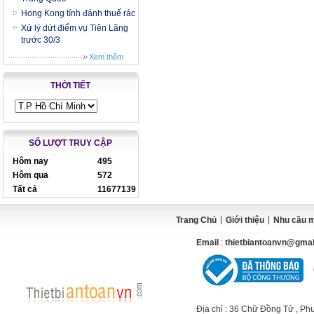
Hong Kong tính đánh thuế rác
Xử lý dứt điểm vụ Tiên Lãng
trước 30/3
Xem thêm
THỜI TIẾT
SỐ LƯỢT TRUY CẬP
Hôm nay
495
Hôm qua
572
Tất cả
11677139
|
|
Trang Chủ
Giới thiệu
Nhu cầu 
Email
:
thietbiantoanvn@gma
Địa chỉ
: 36 Chữ Đồng Tử , Ph