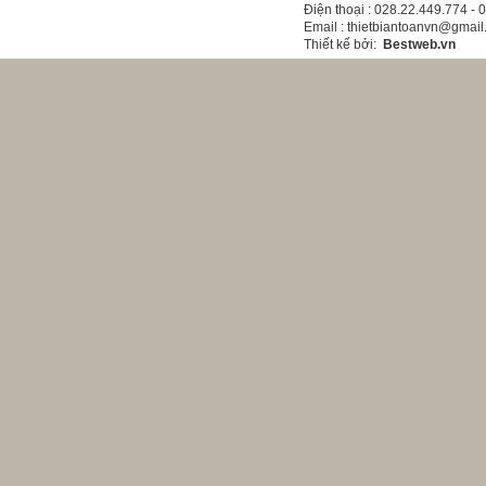
Điện thoại
: 028.22.449.774 -
Email
: thietbiantoanvn@gmai
Thiết kế bởi
:
Bestweb.vn