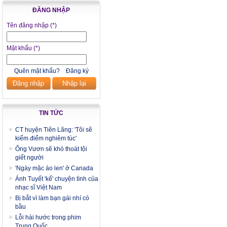
ĐĂNG NHẬP
Tên đăng nhập
(*)
Mật khẩu
(*)
Quên mật khẩu?
Đăng ký
Đăng nhập
Nhập lại
TIN TỨC
CT huyện Tiên Lãng: 'Tôi sẽ
kiểm điểm nghiêm túc'
Ông Vươn sẽ khó thoát tội
giết người
'Ngày mặc áo len' ở Canada
Ánh Tuyết 'kể' chuyện tình của
nhạc sĩ Việt Nam
Bị bắt vì làm bạn gái nhí có
bầu
Lỗi hài hước trong phim
Trung Quốc