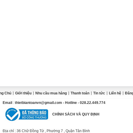
|
|
|
|
|
|
ng Chủ
Giới thiệu
Nhu cầu mua hàng
Thanh toán
Tin tức
Liên hệ
Đăng
Email
:
thietbiantoanvn@gmail.com
- Hotline - 028.22.449.774
CHÍNH SÁCH VÀ QUY ĐỊNH
Địa chỉ
: 36 Chữ Đồng Tử , Phường 7 , Quận Tân Bình