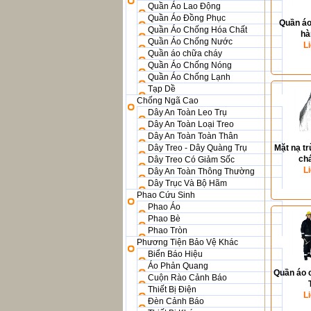
Quần Áo Lao Động
Quần Áo Đồng Phục
Quần áo
Quần Áo Chống Hóa Chất
hà
Quần Áo Chống Nước
L
Quần áo chữa cháy
Quần Áo Chống Nóng
Quần Áo Chống Lạnh
Tạp Dề
Chống Ngã Cao
Dây An Toàn Leo Trụ
Dây An Toàn Loại Treo
Dây An Toàn Toàn Thân
Dây Treo - Dây Quàng Trụ
Mặt nạ t
ch
Dây Treo Có Giảm Sốc
L
Dây An Toàn Thông Thường
Dây Trục Và Bộ Hãm
Phao Cứu Sinh
Phao Áo
Phao Bè
Phao Tròn
Phương Tiện Bảo Vệ Khác
Biển Báo Hiệu
Áo Phản Quang
Quần áo 
Cuộn Rào Cảnh Báo
Thiết Bị Điện
L
Đèn Cảnh Báo