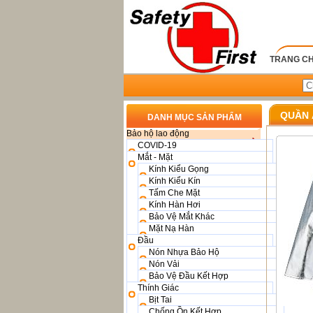
TRANG C
QUẦN 
DANH MỤC SẢN PHẨM
Bảo hộ lao động
COVID-19
Mắt - Mặt
Kính Kiểu Gọng
Kính Kiểu Kín
Tấm Che Mặt
Kính Hàn Hơi
Bảo Vệ Mắt Khác
Mặt Nạ Hàn
Đầu
Nón Nhựa Bảo Hộ
Nón Vải
Bảo Vệ Đầu Kết Hợp
Thính Giác
Bịt Tai
Chống Ồn Kết Hợp