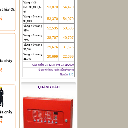
Vàng nhẫn
53,870
54,470
SJC 99,99 0,5
 cháy đa
chỉ
g
Vàng nữ trang
hệ
53,370
54,070
99,99%
Vàng nữ trang
52,535
53,535
99%
Vàng nữ trang
38,707
40,707
75%
Vàng nữ trang
29,676
31,676
58,3%
Vàng nữ trang
20,699
22,699
41,7%
ữa cháy
g
Cập nhật:
04:42:34 PM 03/11/2020
hệ
Đơn vị tính: ngàn đồng/lượng
Nguồn
SJC
QUẢNG CÁO
ữa cháy
ex
hệ