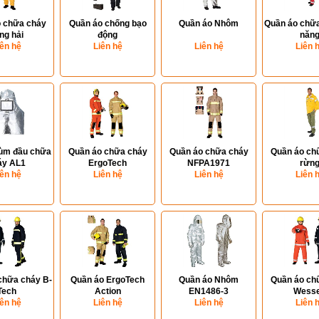
 chữa cháy
Quần áo chống bạo
Quần áo Nhôm
Quần áo chữa
ng hải
động
năn
iên hệ
Liên hệ
Liên hệ
Liên 
rùm đầu chữa
Quần áo chữa cháy
Quần áo chữa cháy
Quần áo ch
áy AL1
ErgoTech
NFPA1971
rừn
iên hệ
Liên hệ
Liên hệ
Liên 
chữa cháy B-
Quần áo ErgoTech
Quần áo Nhôm
Quần áo ch
Tech
Action
EN1486-3
Wess
iên hệ
Liên hệ
Liên hệ
Liên 