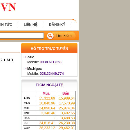
TIN TỨC
LIÊN HỆ
ĐĂNG KÝ
Tìm kiếm
HỖ TRỢ TRỰC TUYẾN
Zalo
L2 + AL3
Mobile:
0938.611.858
Ms.Ngoc
Mobile:
028.22449.774
TỈ GIÁ NGOẠI TỆ
Mua
Bán
15,322.69
15,989.64
AUD
16,840.96
17,573.99
CAD
24,890.64
25,974.04
CHF
3,346.46
3,492.65
CNY
-
3,488.53
DKK
24,818.41
26,230.38
EUR
28,233.12
29,462.01
GBP