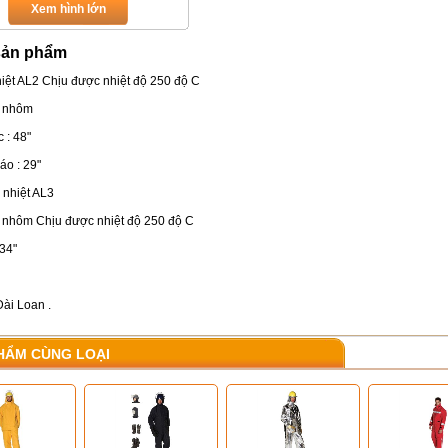
Xem hình lớn
sản phẩm
hiệt AL2 Chịu được nhiệt độ 250 độ C
: nhôm
 : 48"
áo : 29"
 nhiệt AL3
 : nhôm Chịu được nhiệt độ 250 độ C
 34"
Đài Loan .
HẨM CÙNG LOẠI