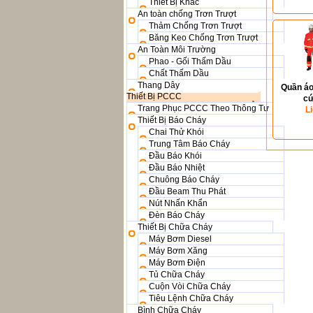
Thiết Bị Khác
An toàn chống Trơn Trượt
Thảm Chống Trơn Trượt
Băng Keo Chống Trơn Trượt
An Toàn Môi Trường
Phao - Gối Thấm Dầu
Chất Thấm Dầu
Thang Dây
Quần áo
Thiết Bị PCCC
cứ
Trang Phục PCCC Theo Thông Tư
L
Thiết Bị Báo Cháy
Chai Thử Khói
Trung Tâm Báo Cháy
Đầu Báo Khói
Đầu Báo Nhiệt
Chuông Báo Cháy
Đầu Beam Thu Phát
Nút Nhấn Khẩn
Đèn Báo Cháy
Thiết Bị Chữa Cháy
Máy Bơm Diesel
Máy Bơm Xăng
Máy Bơm Điện
Tủ Chữa Cháy
Cuộn Vòi Chữa Cháy
Tiêu Lệnh Chữa Cháy
Bình Chữa Cháy