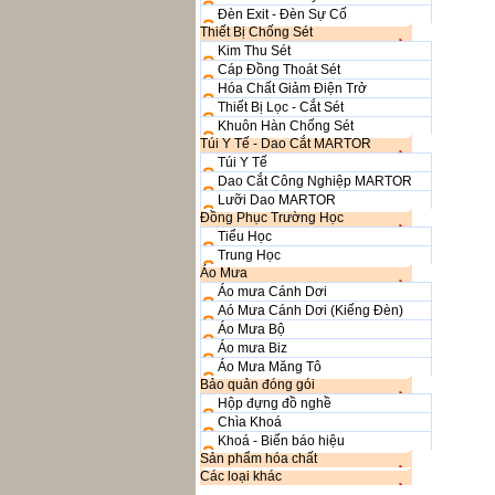
Đèn Exit - Đèn Sự Cố
Thiết Bị Chống Sét
Kim Thu Sét
Cáp Đồng Thoát Sét
Hóa Chất Giảm Điện Trở
Thiết Bị Lọc - Cắt Sét
Khuôn Hàn Chống Sét
Túi Y Tế - Dao Cắt MARTOR
Túi Y Tế
Dao Cắt Công Nghiệp MARTOR
Lưỡi Dao MARTOR
Đồng Phục Trường Học
Tiểu Học
Trung Học
Áo Mưa
Áo mưa Cánh Dơi
Aó Mưa Cánh Dơi (Kiếng Đèn)
Áo Mưa Bộ
Áo mưa Biz
Áo Mưa Măng Tô
Bảo quản đóng gói
Hộp đựng đồ nghề
Chìa Khoá
Khoá - Biển báo hiệu
Sản phẩm hóa chất
Các loại khác