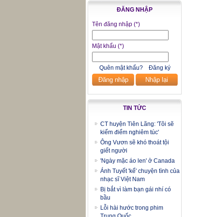
ĐĂNG NHẬP
Tên đăng nhập
(*)
Mật khẩu
(*)
Quên mật khẩu?
Đăng ký
Đăng nhập
Nhập lại
TIN TỨC
CT huyện Tiên Lãng: 'Tôi sẽ
kiểm điểm nghiêm túc'
Ông Vươn sẽ khó thoát tội
giết người
'Ngày mặc áo len' ở Canada
Ánh Tuyết 'kể' chuyện tình của
nhạc sĩ Việt Nam
Bị bắt vì làm bạn gái nhí có
bầu
Lỗi hài hước trong phim
Trung Quốc