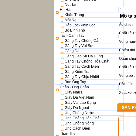
Nút Tai
Hô Hấp
Khẩu Trang
Mô tả 
Mặt Nạ
Áo chịu n
Hộp Lọc- Phin Lọc
Bộ Bình Thở
Chất liệu 
Tay - Cánh Tay
Găng Tay Chống Cắt
Vòng ngực
Găng Tay Vải Sợi
Chiều dài 
Găng Da
Găng Cao Su Da Dụng
Quần chịu
Găng Tay Chống Hóa Chất
Găng Tay Cách Điện
Chất liệu
Găng Kiểm Tra
Vòng eo :
Găng Tay Chịu Nhiệt
Bao Ống Tay
Dài : 39:
Chân - Ống Chân
Giày Nhựa
Xuất xứ : 
Giày Da Việt Nam
Giày Vãi Lao Động
SẢN P
Giày Da Ngoại
Ủng Chống Nước
Ủng Chống Hóa Chất
Ủng Chống Nóng
Ủng Cách Điện
Thân Thể