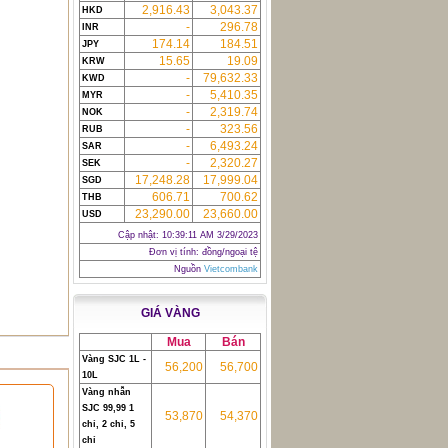
2,916.43
3,043.37
HKD
-
296.78
INR
174.14
184.51
JPY
15.65
19.09
KRW
-
79,632.33
KWD
-
5,410.35
MYR
-
2,319.74
NOK
-
323.56
RUB
-
6,493.24
SAR
-
2,320.27
SEK
17,248.28
17,999.04
SGD
606.71
700.62
THB
23,290.00
23,660.00
USD
Cập nhật:
10:39:11 AM 3/29/2023
Đơn vị tính: đồng/ngoại tệ
Nguồn
Vietcombank
GIÁ VÀNG
Mua
Bán
Vàng SJC 1L -
56,200
56,700
10L
Vàng nhẫn
SJC 99,99 1
53,870
54,370
chỉ, 2 chỉ, 5
chỉ