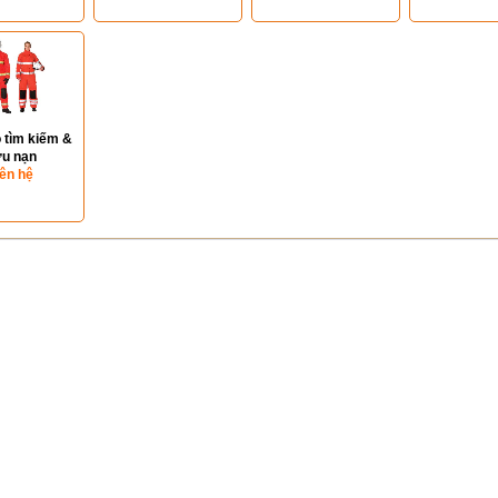
 tìm kiếm &
u nạn
iên hệ