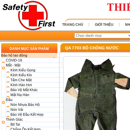
TRANG CHỦ
GIỚI THIỆU
NH
QA 7703 BỘ CHỐNG NƯỚC
DANH MỤC SẢN PHẨM
Bảo hộ lao động
COVID-19
Mắt - Mặt
Kính Kiểu Gọng
Kính Kiểu Kín
Tấm Che Mặt
Kính Hàn Hơi
Bảo Vệ Mắt Khác
Mặt Nạ Hàn
Đầu
Nón Nhựa Bảo Hộ
Nón Vải
Bảo Vệ Đầu Kết Hợp
Thính Giác
Bịt Tai
Chống Ồn Kết Hợp