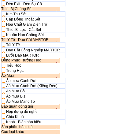
Đèn Exit - Đèn Sự Cố
Thiết Bị Chống Sét
Kim Thu Sét
Cáp Đồng Thoát Sét
Hóa Chất Giảm Điện Trở
Thiết Bị Lọc - Cắt Sét
Khuôn Hàn Chống Sét
Túi Y Tế - Dao Cắt MARTOR
Túi Y Tế
Dao Cắt Công Nghiệp MARTOR
Lưỡi Dao MARTOR
Đồng Phục Trường Học
Tiểu Học
Trung Học
Áo Mưa
Áo mưa Cánh Dơi
Aó Mưa Cánh Dơi (Kiếng Đèn)
Áo Mưa Bộ
Áo mưa Biz
Áo Mưa Măng Tô
Bảo quản đóng gói
Hộp đựng đồ nghề
Chìa Khoá
Khoá - Biển báo hiệu
Sản phẩm hóa chất
Các loại khác