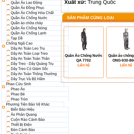
Xuất xứ:
Trung Quốc
Quần Áo Lao Động
Quần Áo Đồng Phục
Quần Áo Chống Hóa Chất
SẢN PHẨM CÙNG LOẠI
Quần Áo Chống Nước
Quần áo chữa cháy
Quần Áo Chống Nóng
Quần Áo Chống Lạnh
Tạp Dề
Chống Ngã Cao
Dây An Toàn Leo Trụ
Dây An Toàn Loại Treo
Quần Áo Chống Nước
Quần áo chốn
Dây An Toàn Toàn Thân
QA 7702
ONG-930-86
Dây Treo - Dây Quàng Trụ
Liên hệ
Liên hệ
Dây Treo Có Giảm Sốc
Dây An Toàn Thông Thường
Dây Trục Và Bộ Hãm
Phao Cứu Sinh
Phao Áo
Phao Bè
Phao Tròn
Phương Tiện Bảo Vệ Khác
Biển Báo Hiệu
Áo Phản Quang
Cuộn Rào Cảnh Báo
Thiết Bị Điện
Đèn Cảnh Báo