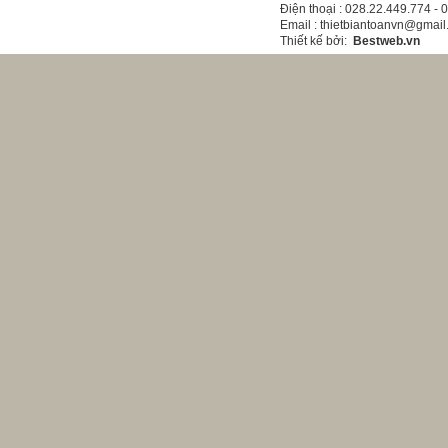
Điện thoại
: 028.22.449.774 -
Email
: thietbiantoanvn@gmai
Thiết kế bởi
:
Bestweb.vn