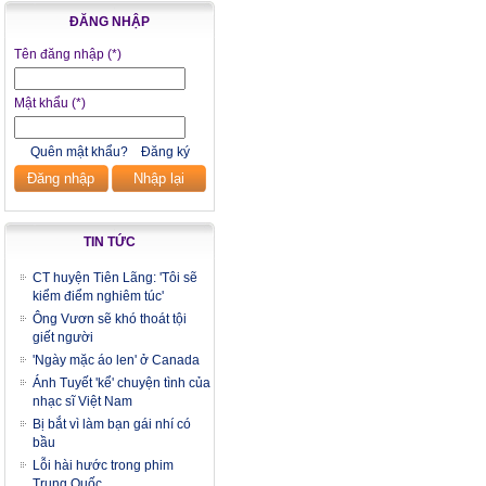
ĐĂNG NHẬP
Tên đăng nhập
(*)
Mật khẩu
(*)
Quên mật khẩu?
Đăng ký
Đăng nhập
Nhập lại
TIN TỨC
CT huyện Tiên Lãng: 'Tôi sẽ
kiểm điểm nghiêm túc'
Ông Vươn sẽ khó thoát tội
giết người
'Ngày mặc áo len' ở Canada
Ánh Tuyết 'kể' chuyện tình của
nhạc sĩ Việt Nam
Bị bắt vì làm bạn gái nhí có
bầu
Lỗi hài hước trong phim
Trung Quốc