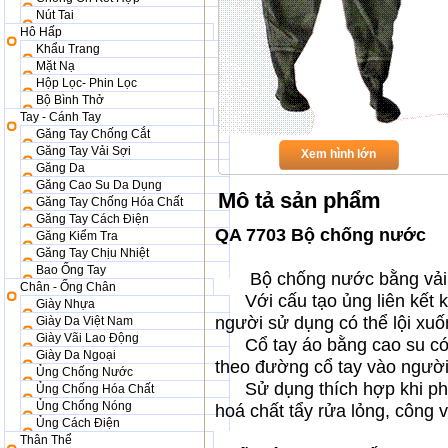
Nút Tai
Hô Hấp
Khẩu Trang
Mặt Nạ
Hộp Lọc- Phin Lọc
Bộ Bình Thở
Tay - Cánh Tay
Găng Tay Chống Cắt
Găng Tay Vải Sợi
Xem hình lớn
Găng Da
Găng Cao Su Da Dụng
Mô tả sản phẩm
Găng Tay Chống Hóa Chất
Găng Tay Cách Điện
QA 7703
Bộ chống nước
Găng Kiểm Tra
Găng Tay Chịu Nhiệt
Bao Ống Tay
Bộ chống nước bằng vải 
Chân - Ống Chân
Với cấu tạo ủng liên kết kí
Giày Nhựa
người sử dụng có thể lội xu
Giày Da Việt Nam
Giày Vãi Lao Động
Cổ tay áo bằng cao su có t
Giày Da Ngoại
theo đường cổ tay vào người
Ủng Chống Nước
Sử dụng thích hợp khi phải
Ủng Chống Hóa Chất
Ủng Chống Nóng
hoá chất tẩy rửa lỏng, công v
Ủng Cách Điện
Thân Thể