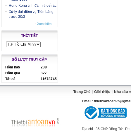
Hong Kong tính đánh thuế rác
Xử lý dứt điểm vụ Tiên Lãng
trước 30/3
Xem thêm
THỜI TIẾT
SỐ LƯỢT TRUY CẬP
Hôm nay
238
Hôm qua
327
Tất cả
11678745
|
|
Trang Chủ
Giới thiệu
Nhu cầu 
Email
:
thietbiantoanvn@gma
Địa chỉ
: 36 Chữ Đồng Tử , Ph