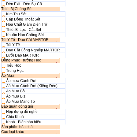
Đèn Exit - Đèn Sự Cố
Thiết Bị Chống Sét
Kim Thu Sét
Cáp Đồng Thoát Sét
Hóa Chất Giảm Điện Trở
Thiết Bị Lọc - Cắt Sét
Khuôn Hàn Chống Sét
Túi Y Tế - Dao Cắt MARTOR
Túi Y Tế
Dao Cắt Công Nghiệp MARTOR
Lưỡi Dao MARTOR
Đồng Phục Trường Học
Tiểu Học
Trung Học
Áo Mưa
Áo mưa Cánh Dơi
Aó Mưa Cánh Dơi (Kiếng Đèn)
Áo Mưa Bộ
Áo mưa Biz
Áo Mưa Măng Tô
Bảo quản đóng gói
Hộp đựng đồ nghề
Chìa Khoá
Khoá - Biển báo hiệu
Sản phẩm hóa chất
Các loại khác