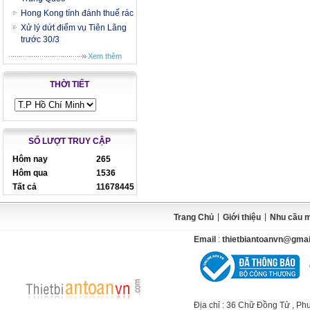
Hong Kong tính đánh thuế rác
Xử lý dứt điểm vụ Tiên Lãng
trước 30/3
Xem thêm
THỜI TIẾT
SỐ LƯỢT TRUY CẬP
Hôm nay
265
Hôm qua
1536
Tất cả
11678445
|
|
Trang Chủ
Giới thiệu
Nhu cầu 
Email
:
thietbiantoanvn@gma
Địa chỉ
: 36 Chữ Đồng Tử , Ph