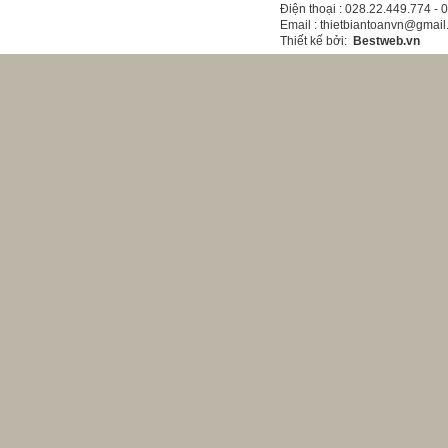
Điện thoại
: 028.22.449.774 -
Email
: thietbiantoanvn@gmai
Thiết kế bởi
:
Bestweb.vn