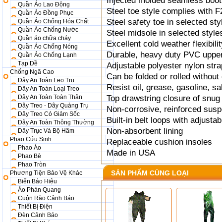
Injected molded seamless boot
Quần Áo Lao Động
Steel toe style complies with 
Quần Áo Đồng Phục
Steel safety toe in selected sty
Quần Áo Chống Hóa Chất
Quần Áo Chống Nước
Steel midsole in selected style
Quần áo chữa cháy
Excellent cold weather flexibilit
Quần Áo Chống Nóng
Durable, heavy duty PVC upper
Quần Áo Chống Lạnh
Tạp Dề
Adjustable polyester nylon stra
Chống Ngã Cao
Can be folded or rolled without
Dây An Toàn Leo Trụ
Resist oil, grease, gasoline, s
Dây An Toàn Loại Treo
Dây An Toàn Toàn Thân
Top drawstring closure of snug 
Dây Treo - Dây Quàng Trụ
Non-corrosive, reinforced sus
Dây Treo Có Giảm Sốc
Built-in belt loops with adjustab
Dây An Toàn Thông Thường
Non-absorbent lining
Dây Trục Và Bộ Hãm
Phao Cứu Sinh
Replaceable cushion insoles
Phao Áo
Made in USA
Phao Bè
Phao Tròn
SẢN PHẨM CÙNG LOẠI
Phương Tiện Bảo Vệ Khác
Biển Báo Hiệu
Áo Phản Quang
Cuộn Rào Cảnh Báo
Thiết Bị Điện
Đèn Cảnh Báo