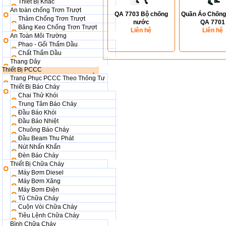
Thiết Bị Khác
An toàn chống Trơn Trượt
QA 7703 Bộ chống
Quần Áo Chốn
Thảm Chống Trơn Trượt
nước
QA 7701
Băng Keo Chống Trơn Trượt
Liên hệ
Liên hệ
An Toàn Môi Trường
Phao - Gối Thấm Dầu
Chất Thấm Dầu
Thang Dây
Thiết Bị PCCC
Trang Phục PCCC Theo Thông Tư
Thiết Bị Báo Cháy
Chai Thử Khói
Trung Tâm Báo Cháy
Đầu Báo Khói
Đầu Báo Nhiệt
Chuông Báo Cháy
Đầu Beam Thu Phát
Nút Nhấn Khẩn
Đèn Báo Cháy
Thiết Bị Chữa Cháy
Máy Bơm Diesel
Máy Bơm Xăng
Máy Bơm Điện
Tủ Chữa Cháy
Cuộn Vòi Chữa Cháy
Tiêu Lệnh Chữa Cháy
Bình Chữa Cháy