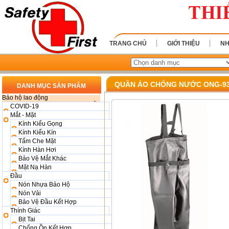
TRANG CHỦ
GIỚI THIỆU
NH
QUẦN ÁO CHỐNG NƯỚC ONG-93
DANH MỤC SẢN PHẨM
Bảo hộ lao động
COVID-19
Mắt - Mặt
Kính Kiểu Gọng
Kính Kiểu Kín
Tấm Che Mặt
Kính Hàn Hơi
Bảo Vệ Mắt Khác
Mặt Nạ Hàn
Đầu
Nón Nhựa Bảo Hộ
Nón Vải
Bảo Vệ Đầu Kết Hợp
Thính Giác
Bịt Tai
Chống Ồn Kết Hợp