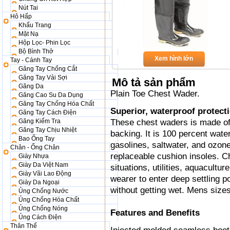
Nút Tai
Hô Hấp
Khẩu Trang
Mặt Nạ
Hộp Lọc- Phin Lọc
Bộ Bình Thở
Xem hình lớn
Tay - Cánh Tay
Găng Tay Chống Cắt
Găng Tay Vải Sợi
Mô tả sản phẩm
Găng Da
Plain Toe Chest Wader.
Găng Cao Su Da Dụng
Găng Tay Chống Hóa Chất
Superior, waterproof protecti
Găng Tay Cách Điện
Găng Kiểm Tra
These chest waders is made of
Găng Tay Chịu Nhiệt
backing. It is 100 percent water
Bao Ống Tay
gasolines, saltwater, and ozone.
Chân - Ống Chân
replaceable cushion insoles. C
Giày Nhựa
Giày Da Việt Nam
situations, utilities, aquacultu
Giày Vãi Lao Động
wearer to enter deep settling po
Giày Da Ngoại
without getting wet. Mens sizes
Ủng Chống Nước
Ủng Chống Hóa Chất
Ủng Chống Nóng
Features and Benefits
Ủng Cách Điện
Thân Thể