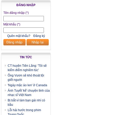
ĐĂNG NHẬP
Tên đăng nhập
(*)
Mật khẩu
(*)
Quên mật khẩu?
Đăng ký
Đăng nhập
Nhập lại
TIN TỨC
CT huyện Tiên Lãng: 'Tôi sẽ
kiểm điểm nghiêm túc'
Ông Vươn sẽ khó thoát tội
giết người
'Ngày mặc áo len' ở Canada
Ánh Tuyết 'kể' chuyện tình của
nhạc sĩ Việt Nam
Bị bắt vì làm bạn gái nhí có
bầu
Lỗi hài hước trong phim
Trung Quốc