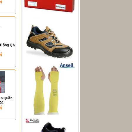
hệ
 Động QA
3
hệ
ền Quần
01
hệ