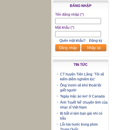
ĐĂNG NHẬP
Tên đăng nhập
(*)
Mật khẩu
(*)
Quên mật khẩu?
Đăng ký
Đăng nhập
Nhập lại
TIN TỨC
CT huyện Tiên Lãng: 'Tôi sẽ
kiểm điểm nghiêm túc'
Ông Vươn sẽ khó thoát tội
giết người
'Ngày mặc áo len' ở Canada
Ánh Tuyết 'kể' chuyện tình của
nhạc sĩ Việt Nam
Bị bắt vì làm bạn gái nhí có
bầu
Lỗi hài hước trong phim
Trung Quốc