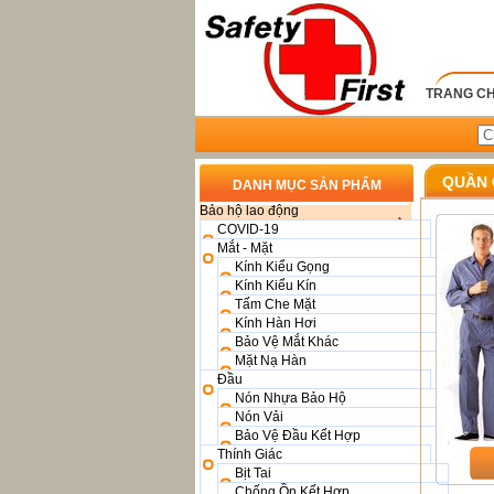
TRANG C
QUẦN 
DANH MỤC SẢN PHẨM
Bảo hộ lao động
COVID-19
Mắt - Mặt
Kính Kiểu Gọng
Kính Kiểu Kín
Tấm Che Mặt
Kính Hàn Hơi
Bảo Vệ Mắt Khác
Mặt Nạ Hàn
Đầu
Nón Nhựa Bảo Hộ
Nón Vải
Bảo Vệ Đầu Kết Hợp
Thính Giác
Bịt Tai
Chống Ồn Kết Hợp