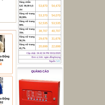
Vàng nhẫn
53,870
54,470
SJC 99,99 0,5
chỉ
Vàng nữ trang
53,370
54,070
99,99%
Vàng nữ trang
52,535
53,535
99%
Vàng nữ trang
38,707
40,707
75%
Vàng nữ trang
29,676
31,676
58,3%
Vàng nữ trang
20,699
22,699
41,7%
Cập nhật:
04:42:34 PM 03/11/2020
ao Động
Đơn vị tính: ngàn đồng/lượng
04
Nguồn
SJC
hệ
QUẢNG CÁO
ao Động
02