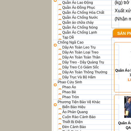
(kg) trở
Quần Áo Lao Động
Quần Áo Đồng Phục
Xuất xứ
Quần Áo Chống Hóa Chất
Quần Áo Chống Nước
(Nhận m
Quần áo chữa cháy
Quần Áo Chống Nóng
Quần Áo Chống Lạnh
SẢN P
Tạp Dề
Chống Ngã Cao
Dây An Toàn Leo Trụ
Dây An Toàn Loại Treo
Dây An Toàn Toàn Thân
Dây Treo - Dây Quàng Trụ
Dây Treo Có Giảm Sốc
Quần Áo 
Dây An Toàn Thông Thường
Dây Trục Và Bộ Hãm
L
Phao Cứu Sinh
Phao Áo
Phao Bè
Phao Tròn
Phương Tiện Bảo Vệ Khác
Biển Báo Hiệu
Áo Phản Quang
Cuộn Rào Cảnh Báo
Thiết Bị Điện
Quần Á
Đèn Cảnh Báo
QA