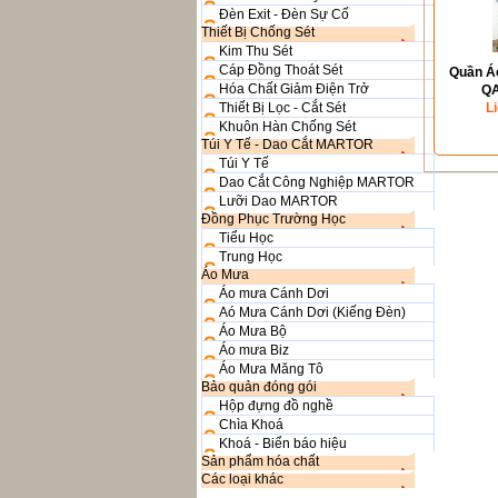
Đèn Exit - Đèn Sự Cố
Thiết Bị Chống Sét
Kim Thu Sét
Cáp Đồng Thoát Sét
Quần Á
Hóa Chất Giảm Điện Trở
QA
Thiết Bị Lọc - Cắt Sét
L
Khuôn Hàn Chống Sét
Túi Y Tế - Dao Cắt MARTOR
Túi Y Tế
Dao Cắt Công Nghiệp MARTOR
Lưỡi Dao MARTOR
Đồng Phục Trường Học
Tiểu Học
Trung Học
Áo Mưa
Áo mưa Cánh Dơi
Aó Mưa Cánh Dơi (Kiếng Đèn)
Áo Mưa Bộ
Áo mưa Biz
Áo Mưa Măng Tô
Bảo quản đóng gói
Hộp đựng đồ nghề
Chìa Khoá
Khoá - Biển báo hiệu
Sản phẩm hóa chất
Các loại khác