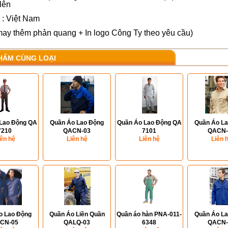
 lên
 : Việt Nam
ay thêm phản quang + In logo Công Ty theo yêu cầu)
HẨM CÙNG LOẠI
Lao Động QA
Quần Áo Lao Động
Quần Áo Lao Động QA
Quần Áo L
7210
QACN-03
7101
QACN-
iên hệ
Liên hệ
Liên hệ
Liên 
o Lao Động
Quần Áo Liền Quần
Quần áo hàn PNA-011-
Quần Áo L
CN-05
QALQ-03
6348
QACN-