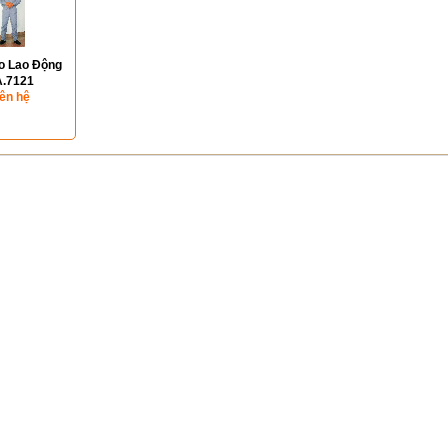
o Lao Động
.7121
iên hệ