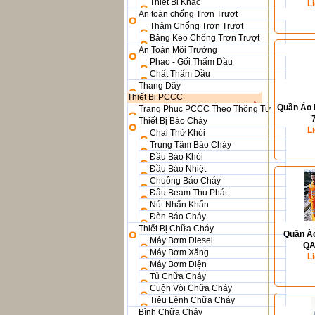
Thiết Bị Khác
L
An toàn chống Trơn Trượt
Thảm Chống Trơn Trượt
Băng Keo Chống Trơn Trượt
An Toàn Môi Trường
Phao - Gối Thấm Dầu
Chất Thấm Dầu
Thang Dây
Thiết Bị PCCC
Quần Áo 
Trang Phục PCCC Theo Thông Tư
Thiết Bị Báo Cháy
L
Chai Thử Khói
Trung Tâm Báo Cháy
Đầu Báo Khói
Đầu Báo Nhiệt
Chuông Báo Cháy
Đầu Beam Thu Phát
Nút Nhấn Khẩn
Đèn Báo Cháy
Thiết Bị Chữa Cháy
Quần Áo
Máy Bơm Diesel
QA
Máy Bơm Xăng
L
Máy Bơm Điện
Tủ Chữa Cháy
Cuộn Vòi Chữa Cháy
Tiêu Lệnh Chữa Cháy
Bình Chữa Cháy