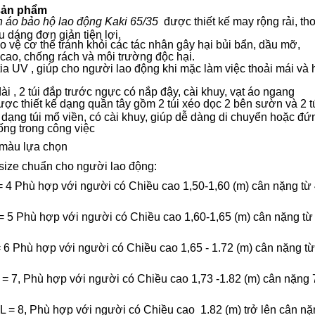
sản phẩm
 áo bảo hộ lao động Kaki 65/35
được thiết kế may rộng rải, th
u dáng đơn giản tiện lợi.
o vệ cơ thể tránh khỏi các tác nhân gây hại bủi bẩn, dầu mỡ,
cao, chống rách và môi trường độc hại.
ia UV , giúp cho người lao động khi mặc làm việc thoải mái và 
dài , 2 túi đắp trước ngực có nắp đậy, cài khuy, vạt áo ngang
ợc thiết kế dạng quần tây gồm 2 túi xéo dọc 2 bên sườn và 2 t
 dạng túi mổ viền, có cài khuy, giúp dễ dàng di chuyển hoặc đứ
ống trong công việc
 màu lựa chọn
size chuẩn cho người lao động:
= 4 Phù hợp với người có Chiều cao 1,50-1,60 (m) cân nặng từ
= 5 Phù hợp với người có Chiều cao 1,60-1,65 (m) cân nặng từ
= 6 Phù hợp với người có Chiều cao 1,65 - 1.72 (m) cân nặng t
 = 7, Phù hợp với người có Chiều cao 1,73 -1.82 (m) cân nặng
L = 8, Phù hợp với người có Chiều cao 1.82 (m) trở lên cân nặ