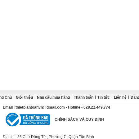
|
|
|
|
|
|
ng Chủ
Giới thiệu
Nhu cầu mua hàng
Thanh toán
Tin tức
Liên hệ
Đăng
Email
:
thietbiantoanvn@gmail.com
- Hotline - 028.22.449.774
CHÍNH SÁCH VÀ QUY ĐỊNH
Địa chỉ
: 36 Chữ Đồng Tử , Phường 7 , Quận Tân Bình