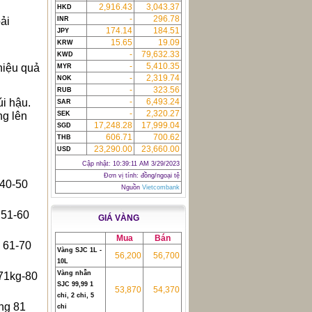
2,916.43
3,043.37
HKD
-
296.78
oải
INR
174.14
184.51
JPY
15.65
19.09
KRW
-
79,632.33
KWD
-
5,410.35
hiệu quả
MYR
-
2,319.74
NOK
-
323.56
RUB
úi hậu.
-
6,493.24
SAR
-
2,320.27
ng lên
SEK
17,248.28
17,999.04
SGD
606.71
700.62
THB
23,290.00
23,660.00
USD
Cập nhật:
10:39:11 AM 3/29/2023
Đơn vị tính: đồng/ngoại tệ
 40-50
Nguồn
Vietcombank
 51-60
GIÁ VÀNG
Mua
Bán
ừ 61-70
Vàng SJC 1L -
56,200
56,700
10L
Vàng nhẫn
 71kg-80
SJC 99,99 1
53,870
54,370
chỉ, 2 chỉ, 5
ng 81
chỉ