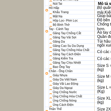
Mô tả 
Nút Tai
Bộ quần
Hô Hấp
mái.Kiể
Khẩu Trang
Giúp bả
Mặt Nạ
Độ bền 
Hộp Lọc- Phin Lọc
Chống t
Bộ Bình Thở
hơn.
Tay - Cánh Tay
Áo tay 
Găng Tay Chống Cắt
Quần đư
Găng Tay Vải Sợi
Túi hậu
Găng Da
ngồi xu
Găng Cao Su Da Dụng
Găng Tay Chống Hóa Chất
Có các
Găng Tay Cách Điện
Có các 
Găng Kiểm Tra
Găng Tay Chịu Nhiệt
Size S 
Bao Ống Tay
(kg)
Chân - Ống Chân
Giày Nhựa
Size M 
Giày Da Việt Nam
(kg)
Giày Vãi Lao Động
Size L 
Giày Da Ngoại
(Kg)
Ủng Chống Nước
Ủng Chống Hóa Chất
Size XL
Ủng Chống Nóng
(kg)
Ủng Cách Điện
Size 2X
Thân Thể