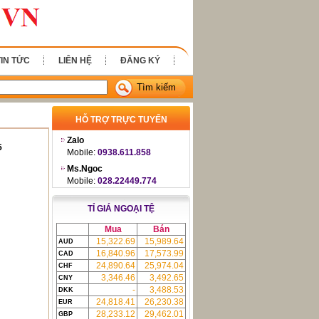
TIN TỨC
LIÊN HỆ
ĐĂNG KÝ
Tìm kiếm
HỖ TRỢ TRỰC TUYẾN
Zalo
5
Mobile:
0938.611.858
Ms.Ngoc
Mobile:
028.22449.774
TỈ GIÁ NGOẠI TỆ
Mua
Bán
15,322.69
15,989.64
AUD
16,840.96
17,573.99
CAD
24,890.64
25,974.04
CHF
3,346.46
3,492.65
CNY
-
3,488.53
DKK
24,818.41
26,230.38
EUR
28,233.12
29,462.01
GBP