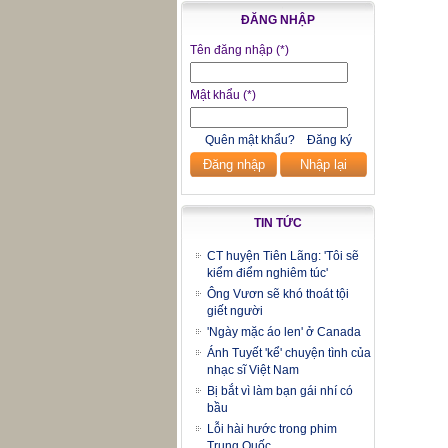
ĐĂNG NHẬP
Tên đăng nhập
(*)
Mật khẩu
(*)
Quên mật khẩu?
Đăng ký
Đăng nhập
Nhập lại
TIN TỨC
CT huyện Tiên Lãng: 'Tôi sẽ
kiểm điểm nghiêm túc'
Ông Vươn sẽ khó thoát tội
giết người
'Ngày mặc áo len' ở Canada
Ánh Tuyết 'kể' chuyện tình của
nhạc sĩ Việt Nam
Bị bắt vì làm bạn gái nhí có
bầu
Lỗi hài hước trong phim
Trung Quốc