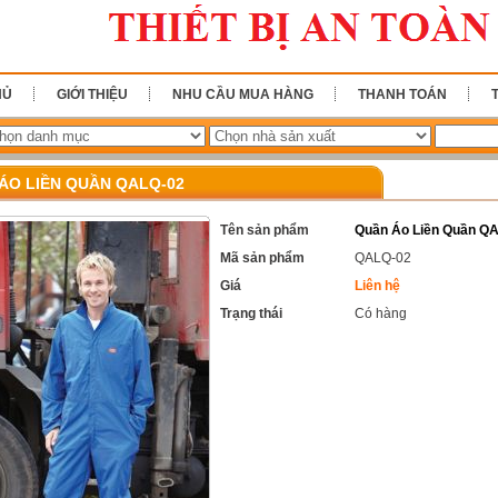
HỦ
GIỚI THIỆU
NHU CẦU MUA HÀNG
THANH TOÁN
ÁO LIỀN QUẦN QALQ-02
Tên sản phẩm
Quần Áo Liền Quần Q
Mã sản phẩm
QALQ-02
Giá
Liên hệ
Trạng thái
Có hàng