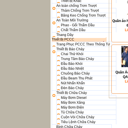
Thiết Bị Khác
An toàn chống Trơn Trượt
Thảm Chống Trơn Trượt
Băng Keo Chống Trơn Trượt
An Toàn Môi Trường
Quần áo 
Phao - Gối Thấm Dầu
Chất Thấm Dầu
L
Thang Dây
Thiết Bị PCCC
Trang Phục PCCC Theo Thông Tư
Thiết Bị Báo Cháy
Chai Thử Khói
Trung Tâm Báo Cháy
Đầu Báo Khói
Đầu Báo Nhiệt
Quần Á
Chuông Báo Cháy
QA
Đầu Beam Thu Phát
L
Nút Nhấn Khẩn
Đèn Báo Cháy
Thiết Bị Chữa Cháy
Máy Bơm Diesel
Máy Bơm Xăng
Máy Bơm Điện
Tủ Chữa Cháy
Cuộn Vòi Chữa Cháy
Tiêu Lệnh Chữa Cháy
Bình Chữa Cháy