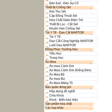
Đèn Exit - Đèn Sự Cố
Thiết Bị Chống Sét
Kim Thu Sét
Cáp Đồng Thoát Sét
Hóa Chất Giảm Điện Trở
Thiết Bị Lọc - Cắt Sét
Khuôn Hàn Chống Sét
Túi Y Tế - Dao Cắt MARTOR
Túi Y Tế
Dao Cắt Công Nghiệp MARTOR
Lưỡi Dao MARTOR
Đồng Phục Trường Học
Tiểu Học
Trung Học
Áo Mưa
Áo mưa Cánh Dơi
Aó Mưa Cánh Dơi (Kiếng Đèn)
Áo Mưa Bộ
Áo mưa Biz
Áo Mưa Măng Tô
Bảo quản đóng gói
Hộp đựng đồ nghề
Chìa Khoá
Khoá - Biển báo hiệu
Sản phẩm hóa chất
Các loại khác