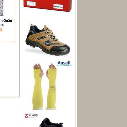
ền Quần
04
hệ