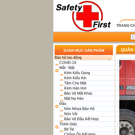
TRANG C
QUẦN 
DANH MỤC SẢN PHẨM
Bảo hộ lao động
COVID-19
Mắt - Mặt
Kính Kiểu Gọng
Kính Kiểu Kín
Tấm Che Mặt
Kính Hàn Hơi
Bảo Vệ Mắt Khác
Mặt Nạ Hàn
Đầu
Nón Nhựa Bảo Hộ
Nón Vải
Bảo Vệ Đầu Kết Hợp
Thính Giác
Bịt Tai
Chống Ồn Kết Hợp