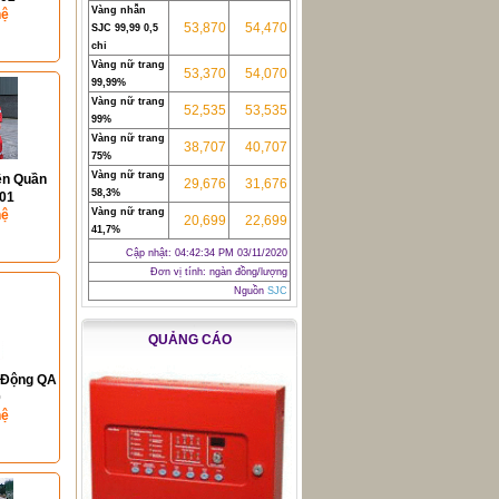
Vàng nhẫn
hệ
53,870
54,470
SJC 99,99 0,5
chỉ
Vàng nữ trang
53,370
54,070
99,99%
Vàng nữ trang
52,535
53,535
99%
Vàng nữ trang
38,707
40,707
75%
Vàng nữ trang
ền Quần
29,676
31,676
58,3%
01
Vàng nữ trang
hệ
20,699
22,699
41,7%
Cập nhật:
04:42:34 PM 03/11/2020
Đơn vị tính: ngàn đồng/lượng
Nguồn
SJC
QUẢNG CÁO
 Động QA
0
hệ