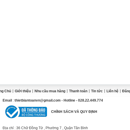
|
|
|
|
|
|
ng Chủ
Giới thiệu
Nhu cầu mua hàng
Thanh toán
Tin tức
Liên hệ
Đăng
Email
:
thietbiantoanvn@gmail.com
- Hotline - 028.22.449.774
CHÍNH SÁCH VÀ QUY ĐỊNH
Địa chỉ
: 36 Chữ Đồng Tử , Phường 7 , Quận Tân Bình