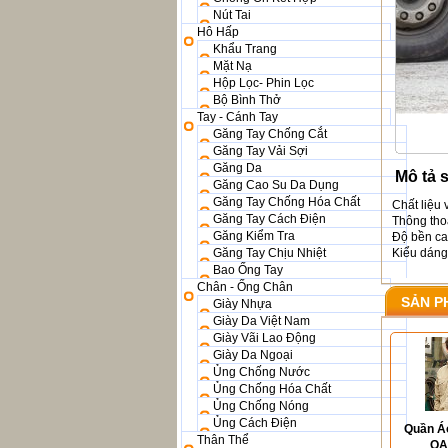
Nút Tai
Hô Hấp
Khẩu Trang
Mặt Nạ
Hộp Lọc- Phin Lọc
Bộ Bình Thở
Tay - Cánh Tay
Găng Tay Chống Cắt
Găng Tay Vải Sợi
Găng Da
Mô tả 
Găng Cao Su Da Dụng
Găng Tay Chống Hóa Chất
Chất liệu 
Găng Tay Cách Điện
Thông tho
Găng Kiểm Tra
Độ bền c
Găng Tay Chịu Nhiệt
Kiểu dáng
Bao Ống Tay
Chân - Ống Chân
SẢN P
Giày Nhựa
Giày Da Việt Nam
Giày Vãi Lao Động
Giày Da Ngoại
Ủng Chống Nước
Ủng Chống Hóa Chất
Ủng Chống Nóng
Ủng Cách Điện
Quần Á
Thân Thể
QA