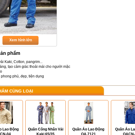
Xem hình lớn
sản phẩm
vải Kaki, Cotton, pangrim...
áng, tạo cảm giác thoải mái cho người mặc
ao
 phong phú, đẹp, tiện dụng
HẨM CÙNG LOẠI
o Lao Động
Quần Công Nhân Vải
Quần Áo Lao Động
Quần Áo L
CN-04
Kaki 65/35
QA.7121
QACN-