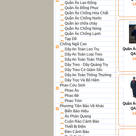
Quần Áo Lao Động
L
Quần Áo Đồng Phục
Quần Áo Chống Hóa Chất
Quần Áo Chống Nước
Quần áo chữa cháy
Quần Áo Chống Nóng
Quần Áo Chống Lạnh
Tạp Dề
Chống Ngã Cao
Quần Á
Dây An Toàn Leo Trụ
QA
Dây An Toàn Loại Treo
L
Dây An Toàn Toàn Thân
Dây Treo - Dây Quàng Trụ
Dây Treo Có Giảm Sốc
Dây An Toàn Thông Thường
Dây Trục Và Bộ Hãm
Phao Cứu Sinh
Phao Áo
Phao Bè
Phao Tròn
Quần Á
Phương Tiện Bảo Vệ Khác
QA
Biển Báo Hiệu
L
Áo Phản Quang
Cuộn Rào Cảnh Báo
Thiết Bị Điện
Đèn Cảnh Báo