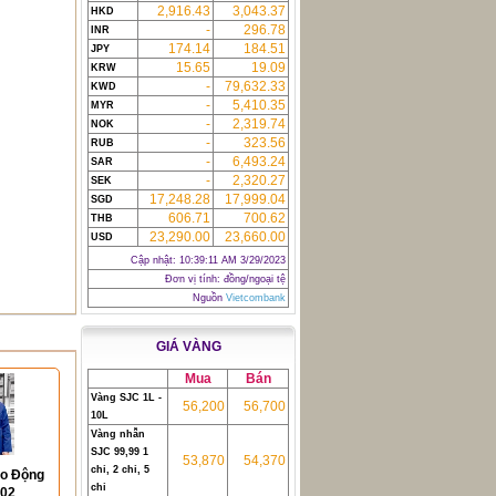
2,916.43
3,043.37
HKD
-
296.78
INR
174.14
184.51
JPY
15.65
19.09
KRW
-
79,632.33
KWD
-
5,410.35
MYR
-
2,319.74
NOK
-
323.56
RUB
-
6,493.24
SAR
-
2,320.27
SEK
17,248.28
17,999.04
SGD
606.71
700.62
THB
23,290.00
23,660.00
USD
Cập nhật:
10:39:11 AM 3/29/2023
Đơn vị tính: đồng/ngoại tệ
Nguồn
Vietcombank
GIÁ VÀNG
Mua
Bán
Vàng SJC 1L -
56,200
56,700
10L
Vàng nhẫn
SJC 99,99 1
53,870
54,370
chỉ, 2 chỉ, 5
ao Động
chỉ
02