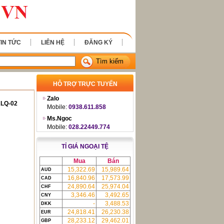
TIN TỨC
LIÊN HỆ
ĐĂNG KÝ
Tìm kiếm
HỖ TRỢ TRỰC TUYẾN
Zalo
ALQ-02
Mobile:
0938.611.858
Ms.Ngoc
Mobile:
028.22449.774
TỈ GIÁ NGOẠI TỆ
Mua
Bán
15,322.69
15,989.64
AUD
16,840.96
17,573.99
CAD
24,890.64
25,974.04
CHF
3,346.46
3,492.65
CNY
-
3,488.53
DKK
24,818.41
26,230.38
EUR
28,233.12
29,462.01
GBP