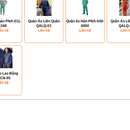
hàn PNA-011-
Quần Áo Liền Quần
Quần áo Hàn PNA-040-
Quần Áo Li
6348
QALQ-03
6900
QALQ-
iên hệ
Liên hệ
Liên hệ
Liên 
o Lao Động
CN-05
iên hệ