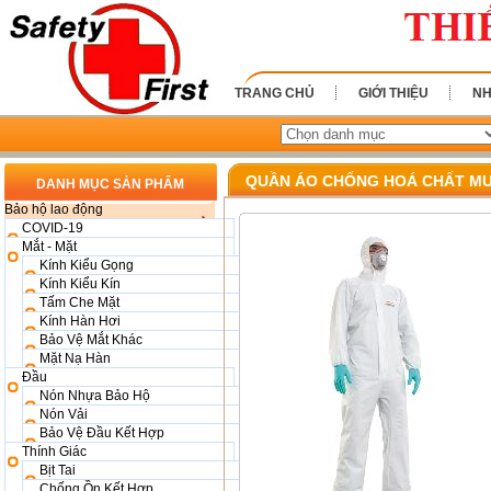
TRANG CHỦ
GIỚI THIỆU
NH
QUẦN ÁO CHỐNG HOÁ CHẤT MU
DANH MỤC SẢN PHẨM
Bảo hộ lao động
COVID-19
Mắt - Mặt
Kính Kiểu Gọng
Kính Kiểu Kín
Tấm Che Mặt
Kính Hàn Hơi
Bảo Vệ Mắt Khác
Mặt Nạ Hàn
Đầu
Nón Nhựa Bảo Hộ
Nón Vải
Bảo Vệ Đầu Kết Hợp
Thính Giác
Bịt Tai
Chống Ồn Kết Hợp