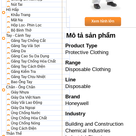
Nút Tai
Hô Hấp
Khẩu Trang
Mặt Nạ
Xem hình lớn
Hộp Lọc- Phin Lọc
Bộ Bình Thở
Mô tả sản phẩm
Tay - Cánh Tay
Găng Tay Chống Cắt
Product Type
Găng Tay Vải Sợi
Găng Da
Protective Clothing
Găng Cao Su Da Dụng
Găng Tay Chống Hóa Chất
Range
Găng Tay Cách Điện
Disposable Clothing
Găng Kiểm Tra
Găng Tay Chịu Nhiệt
Line
Bao Ống Tay
Disposable
Chân - Ống Chân
Giày Nhựa
Brand
Giày Da Việt Nam
Giày Vãi Lao Động
Honeywell
Giày Da Ngoại
Ủng Chống Nước
Industry
Ủng Chống Hóa Chất
Ủng Chống Nóng
Building and Construction
Ủng Cách Điện
Chemical Industries
Thân Thể