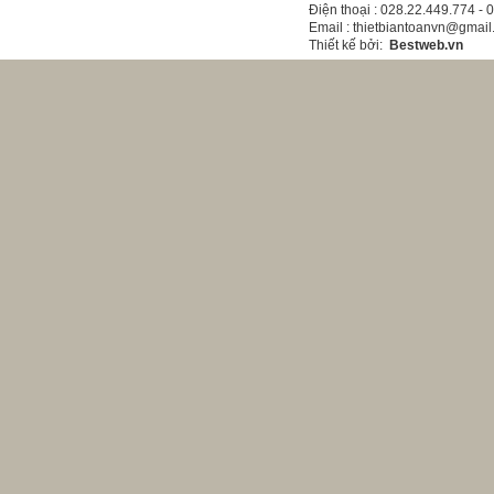
Điện thoại
: 028.22.449.774 -
Email
: thietbiantoanvn@gmai
Thiết kế bởi
:
Bestweb.vn