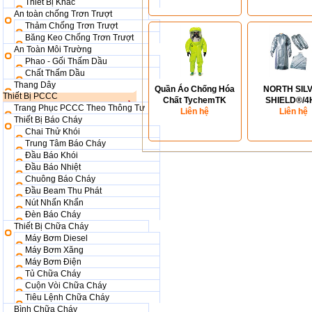
Thiết Bị Khác
An toàn chống Trơn Trượt
Thảm Chống Trơn Trượt
Băng Keo Chống Trơn Trượt
An Toàn Môi Trường
Phao - Gối Thấm Dầu
Chất Thấm Dầu
Thang Dây
Quần Áo Chống Hóa
NORTH SIL
Thiết Bị PCCC
Chất TychemTK
SHIELD®/4
Trang Phục PCCC Theo Thông Tư
Liên hệ
ACCESSOR
Liên hệ
Thiết Bị Báo Cháy
Chai Thử Khói
Trung Tâm Báo Cháy
Đầu Báo Khói
Đầu Báo Nhiệt
Chuông Báo Cháy
Đầu Beam Thu Phát
Nút Nhấn Khẩn
Đèn Báo Cháy
Thiết Bị Chữa Cháy
Máy Bơm Diesel
Máy Bơm Xăng
Máy Bơm Điện
Tủ Chữa Cháy
Cuộn Vòi Chữa Cháy
Tiêu Lệnh Chữa Cháy
Bình Chữa Cháy