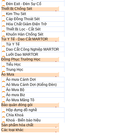
Đèn Exit - Đèn Sự Cố
Thiết Bị Chống Sét
Kim Thu Sét
Cáp Đồng Thoát Sét
Hóa Chất Giảm Điện Trở
Thiết Bị Lọc - Cắt Sét
Khuôn Hàn Chống Sét
Túi Y Tế - Dao Cắt MARTOR
Túi Y Tế
Dao Cắt Công Nghiệp MARTOR
Lưỡi Dao MARTOR
Đồng Phục Trường Học
Tiểu Học
Trung Học
Áo Mưa
Áo mưa Cánh Dơi
Aó Mưa Cánh Dơi (Kiếng Đèn)
Áo Mưa Bộ
Áo mưa Biz
Áo Mưa Măng Tô
Bảo quản đóng gói
Hộp đựng đồ nghề
Chìa Khoá
Khoá - Biển báo hiệu
Sản phẩm hóa chất
Các loại khác