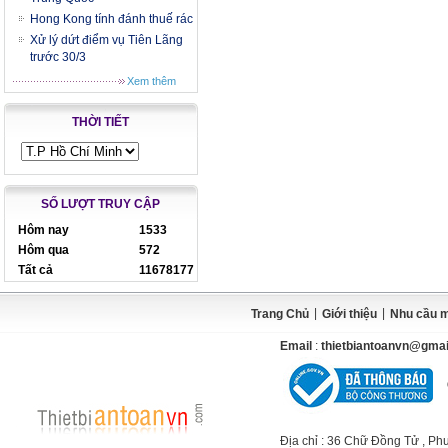
Hong Kong tính đánh thuế rác
Xử lý dứt điểm vụ Tiên Lãng
trước 30/3
Xem thêm
THỜI TIẾT
SỐ LƯỢT TRUY CẬP
Hôm nay
1533
Hôm qua
572
Tất cả
11678177
|
|
Trang Chủ
Giới thiệu
Nhu cầu 
Email
:
thietbiantoanvn@gma
Địa chỉ
: 36 Chữ Đồng Tử , Ph