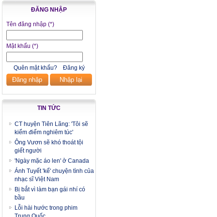
ĐĂNG NHẬP
Tên đăng nhập
(*)
Mật khẩu
(*)
Quên mật khẩu?
Đăng ký
Đăng nhập
Nhập lại
TIN TỨC
CT huyện Tiên Lãng: 'Tôi sẽ
kiểm điểm nghiêm túc'
Ông Vươn sẽ khó thoát tội
giết người
'Ngày mặc áo len' ở Canada
Ánh Tuyết 'kể' chuyện tình của
nhạc sĩ Việt Nam
Bị bắt vì làm bạn gái nhí có
bầu
Lỗi hài hước trong phim
Trung Quốc