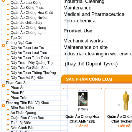
Industrial Cleaning
Quần Áo Lao Động
Maintenance
Quần Áo Đồng Phục
Quần Áo Chống Hóa Chất
Medical and Pharmaceutical
Quần Áo Chống Nước
Petro-chemical
Quần áo chữa cháy
Quần Áo Chống Nóng
Product Use
Quần Áo Chống Lạnh
Tạp Dề
Mechanical works
Chống Ngã Cao
Maintenance on site
Dây An Toàn Leo Trụ
Dây An Toàn Loại Treo
Industrial cleaning in wet envi
Dây An Toàn Toàn Thân
Dây Treo - Dây Quàng Trụ
(thay thế Dupont Tyvek)
Dây Treo Có Giảm Sốc
Dây An Toàn Thông Thường
Dây Trục Và Bộ Hãm
SẢN PHẨM CÙNG LOẠI
Phao Cứu Sinh
Phao Áo
Phao Bè
Phao Tròn
Phương Tiện Bảo Vệ Khác
Biển Báo Hiệu
Áo Phản Quang
Quần Áo Chống Hóa
Quần Áo Chốn
Cuộn Rào Cảnh Báo
Chất AMN428E
Chất Tyche
Thiết Bị Điện
Liên hệ
Liên hệ
Đèn Cảnh Báo